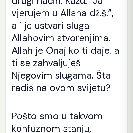
drugi način. Kažu: ”Ja
vjerujem u Allaha dž.š.”,
ali je ustvari sluga
Allahovim stvorenjima.
Allah je Onaj ko ti daje, a
ti se zahvaljuješ
Njegovim slugama. Šta
radiš na ovom svijetu?
Pošto smo u takvom
konfuznom stanju,