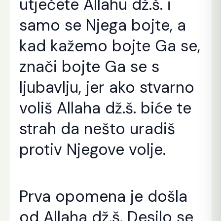
utječete Allahu dž.š. i
samo se Njega bojte, a
kad kažemo bojte Ga se,
znači bojte Ga se s
ljubavlju, jer ako stvarno
voliš Allaha dž.š. biće te
strah da nešto uradiš
protiv Njegove volje.
Prva opomena je došla
od Allaha dž.š. Desilo se