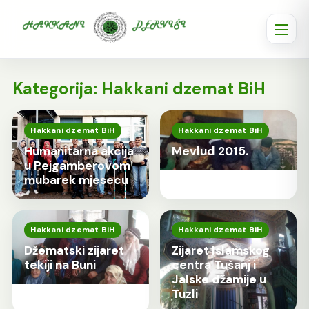
Kategorija:
Hakkani dzemat BiH
Hakkani dzemat BiH
Hakkani dzemat BiH
Humanitarna akcija
Mevlud 2015.
u Pejgamberovom
mubarek mjesecu
Hakkani dzemat BiH
Hakkani dzemat BiH
Džematski zijaret
Zijaret Islamskog
tekiji na Buni
centra Tušanj i
Jalske džamije u
Tuzli