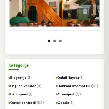
Kategorije
(3)
(1)
Biografije
Dalail Hayrat
(4)
(31)
English Version
Hakkani dzemat BiH
(6)
(5)
Izdvojeno
Obavijesti
(164)
(1)
Ostali sohbeti
Ostalo