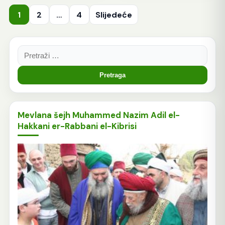
Posts
1
2
…
4
Slijedeće
pagination
Pretraga:
Mevlana šejh Muhammed Nazim Adil el-
Hakkani er-Rabbani el-Kibrisi