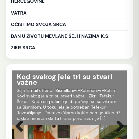
HERCEGOVINE
VATRA
OČISTIMO SVOJA SRCA
DAN U ŽIVOTU MEVLANE ŠEJH NAZIMA K.S.
ZIKR SRCA
Kod svakog jela tri su stvari
T
važne
D
Šejh Ismail effendi. Bismillahi-r-Rahmani-r-Rahim.
Šej
Kod svakog jela tri su stvari važne Zikr Tefekur
Oni
da
Šukur Kada se počinje jesti počinje se sa zikrom
tru
h
sa Bismilom. U toku jela je potreban Tefekur –
dob
Razmišljanje . Da razmišljamo koliko nam je Allah dž.
ime
ora.
š. dao nimeta i da ta hrana pred nas nije […]
koj
[…]
tom
Prethodna
Sljedeća