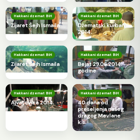
Hakkani dzemat BiH
Hakkani dzemat BiH
Zijaret Šejh Ismaila
Džematski kurban
2014.
Hakkani dzemat BiH
Hakkani dzemat BiH
Zijaret Šejh Ismaila
Bejat 29.06.2014.
godine
Hakkani dzemat BiH
Hakkani dzemat BiH
Ajvatovica 2014.
40 dana od
preseljenja našeg
dragog Mevlane
k.s.