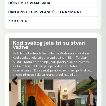
OČISTIMO SVOJA SRCA
DAN U ŽIVOTU MEVLANE ŠEJH NAZIMA K.S.
ZIKR SRCA
TRUDITE SE DA BUDETE SA
Ko
DOBRIMA
tr
Al
im.
Šejh Ismail effendi. Bismillahi-r-Rahmani-r-Rahim.
r
Oni koji čine zulum će sigurno biti kažnjeni. Zato se
Še
m
trudite da budete sa dobrima. Ne moramo biti
Rah
dobri,ali moramo biti sa dobrima. Onda će naše
je 
 dž.
ime biti zapisano sa njihovim i pazite. Za one za
evl
koje kažemo da su dobri,oni su sigurno odjenuti
All
tom odjećom,oni imaju nur. Iako ti […]
Ko 
Prethodna
Sljedeća