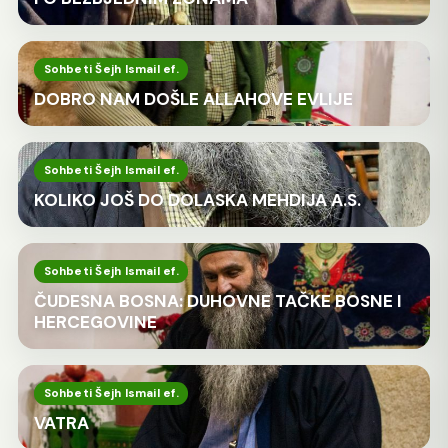
Sohbeti Šejh Ismail ef.
DOBRO NAM DOŠLE ALLAHOVE EVLIJE
Sohbeti Šejh Ismail ef.
KOLIKO JOŠ DO DOLASKA MEHDIJA A.S.
Sohbeti Šejh Ismail ef.
ČUDESNA BOSNA: DUHOVNE TAČKE BOSNE I
HERCEGOVINE
Sohbeti Šejh Ismail ef.
VATRA