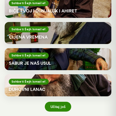
Sohbeti Šejh Ismail ef.
BIĆE TVOJ I DUNJALUK I AHIRET
Sohbeti Šejh Ismail ef.
CIJENA VREMENA
Sohbeti Šejh Ismail ef.
SABUR JE NAŠ USUL
Sohbeti Šejh Ismail ef.
DUHOVNI LANAC
Učitaj još