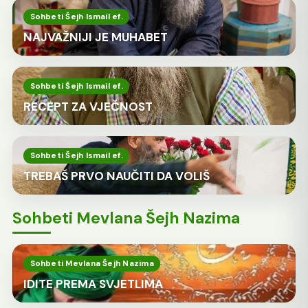
Sohbeti Šejh Ismail ef.
NAJVAŽNIJI JE MUHABET
Sohbeti Šejh Ismail ef.
RECEPT ZA VJEČNOST
Sohbeti Šejh Ismail ef.
TREBAŠ PRVO NAUČITI DA VOLIŠ
Sohbeti Mevlana Šejh Nazima
Sohbeti Mevlana Šejh Nazima
IDITE PREMA SVJETLIMA