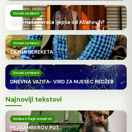
Ostali sohbeti
Jesi li našao vrata ljepša od Allahovih?
Ostali sohbeti
TAJNA BEREKETA
Ostali sohbeti
DNEVNA VAZIFA- VIRD ZA MJESEC REDŽEB
Najnoviji tekstovi
Sohbeti Šejh Ismail ef.
PEJGAMBEROV PUT