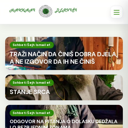
Sohbeti o islamskoj duhovno
Sohbeti Šejh Ismail ef.
TRAŽI NAČIN DA ČINIŠ DOBRA DJELA,
A NE IZGOVOR DA IH NE ČINIŠ
Sohbeti Šejh Ismail ef.
STANJE SRCA
Sohbeti Šejh Ismail ef.
ODGOVOR NA PITANJA O DOLASKU DEDŽALA
I O BEZBJEDNIM ZONAMA