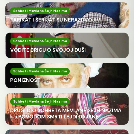
Sohbeti Mevlana Šejh Nazima
TARIKAT I ŠERIJAT SU NERAZDVOJIVI
Sohbeti Mevlana Šejh Nazima
VODITE BRIGU O SVOJOJ DUŠI
Sohbeti Mevlana Šejh Nazima
PONIZNOST
Sohbeti Mevlana Šejh Nazima
DRUGI DIO SOHBETA MEVLANE ŠEJH NAZIMA
k.s.POVODOM SMRTI LEJDI DAJANE