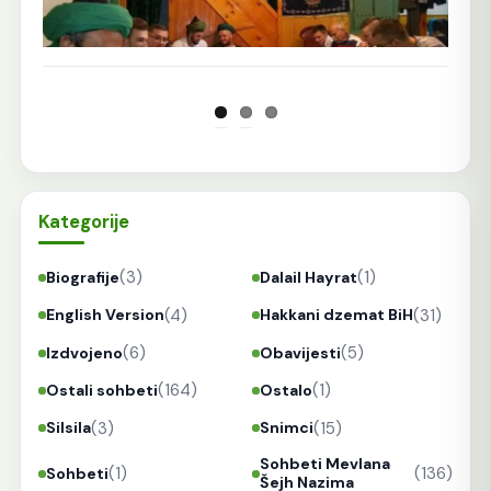
Kategorije
(3)
(1)
Biografije
Dalail Hayrat
(4)
(31)
English Version
Hakkani dzemat BiH
(6)
(5)
Izdvojeno
Obavijesti
(164)
(1)
Ostali sohbeti
Ostalo
(3)
(15)
Silsila
Snimci
Sohbeti Mevlana
(1)
(136)
Sohbeti
Šejh Nazima