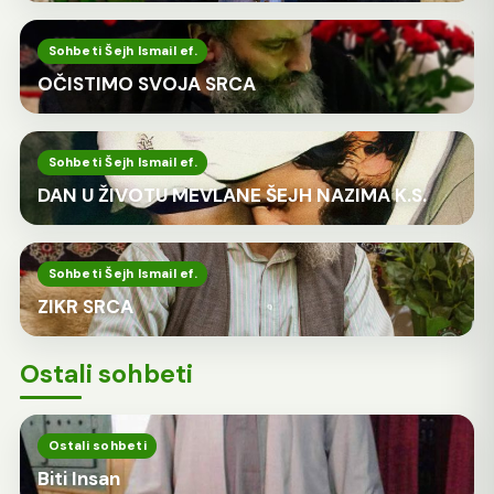
Sohbeti Šejh Ismail ef.
OČISTIMO SVOJA SRCA
Sohbeti Šejh Ismail ef.
DAN U ŽIVOTU MEVLANE ŠEJH NAZIMA K.S.
Sohbeti Šejh Ismail ef.
ZIKR SRCA
Ostali sohbeti
Ostali sohbeti
Biti Insan