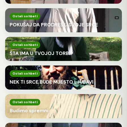
Ostali sohbeti
POKUŠAJ DA PRODREŠ U SVOJE SRCE
Ostali sohbeti
ŠTA IMA U TVOJOJ TORBI?
Ostali sohbeti
NEK TI SRCE BUDE MJESTO LJUBAVI
Ostali sohbeti
Budimo spremni