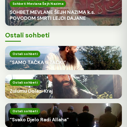
Sohbeti Mevlana Šejh Nazima
SOHBET MEVLANE ŠEJH NAZIMA k.s.
POVODOM SMRTI LEJDI DAJANE
Ostali sohbeti
Ostali sohbeti
”SAMO TAČKA U TAČKI”
Ostali sohbeti
Zulumu Dolazi Kraj
Ostali sohbeti
“Svako Djelo Radi Allaha”