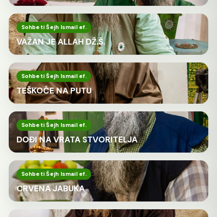
Sohbeti Šejh Ismail ef.
VAŽAN JE ALLAH DŽ.Š.
Sohbeti Šejh Ismail ef.
TEŠKOĆE NA PUTU
Sohbeti Šejh Ismail ef.
DOĐI NA VRATA STVORITELJA
Sohbeti Šejh Ismail ef.
CRVENA JABUKA