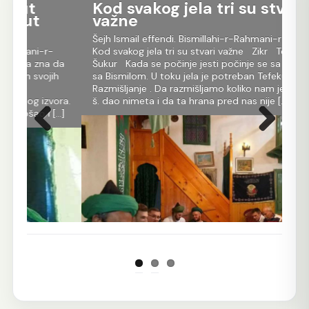
Kod svakog jela tri su stvari
važne
Šejh Ismail effendi. Bismillahi-r-Rahmani-r-Rahim.
-
Kod svakog jela tri su stvari važne Zikr Tefekur
a da
Šukur Kada se počinje jesti počinje se sa zikrom
jih
sa Bismilom. U toku jela je potreban Tefekur –
Razmišljanje . Da razmišljamo koliko nam je Allah dž.
vora.
š. dao nimeta i da ta hrana pred nas nije […]
 […]
Prethodna
Sljedeća