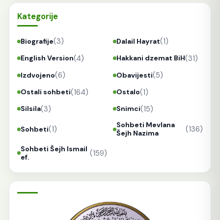
Kategorije
(3)
(1)
Biografije
Dalail Hayrat
(4)
(31)
English Version
Hakkani dzemat BiH
(6)
(5)
Izdvojeno
Obavijesti
(164)
(1)
Ostali sohbeti
Ostalo
(3)
(15)
Silsila
Snimci
Sohbeti Mevlana
(1)
(136)
Sohbeti
Šejh Nazima
Sohbeti Šejh Ismail
(159)
ef.