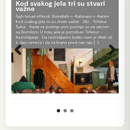
Kod svakog jela tri su stvari
T
važne
D
Šejh Ismail effendi. Bismillahi-r-Rahmani-r-Rahim.
Šej
Kod svakog jela tri su stvari važne Zikr Tefekur
Oni
da
Šukur Kada se počinje jesti počinje se sa zikrom
tru
h
sa Bismilom. U toku jela je potreban Tefekur –
dob
Razmišljanje . Da razmišljamo koliko nam je Allah dž.
ime
ora.
š. dao nimeta i da ta hrana pred nas nije […]
koj
[…]
tom
Prethodna
Sljedeća