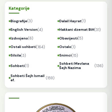
Kategorije
(3)
(1)
Biografije
Dalail Hayrat
(4)
(31)
English Version
Hakkani dzemat BiH
(6)
(5)
Izdvojeno
Obavijesti
(164)
(1)
Ostali sohbeti
Ostalo
(3)
(15)
Silsila
Snimci
Sohbeti Mevlana
(1)
(136)
Sohbeti
Šejh Nazima
Sohbeti Šejh Ismail
(159)
ef.