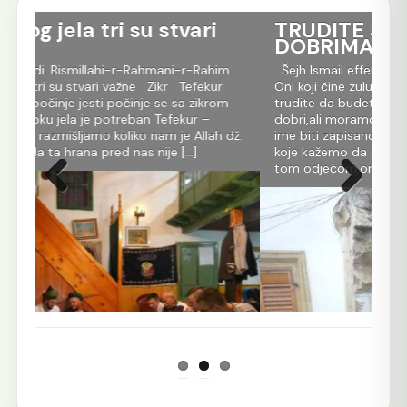
 stvari
TRUDITE SE DA BUDETE SA
DOBRIMA
ahmani-r-Rahim.
Šejh Ismail effendi. Bismillahi-r-Rahmani-r-Rah
 Zikr Tefekur
Oni koji čine zulum će sigurno biti kažnjeni. Zato
 se sa zikrom
trudite da budete sa dobrima. Ne moramo biti
 Tefekur –
dobri,ali moramo biti sa dobrima. Onda će naš
nam je Allah dž.
ime biti zapisano sa njihovim i pazite. Za one z
nije […]
koje kažemo da su dobri,oni su sigurno odjenut
tom odjećom,oni imaju nur. Iako ti […]
Prethodna
Sljedeća