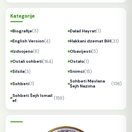
Kategorije
(3)
(1)
Biografije
Dalail Hayrat
(4)
(31)
English Version
Hakkani dzemat BiH
(6)
(5)
Izdvojeno
Obavijesti
(164)
(1)
Ostali sohbeti
Ostalo
(3)
(15)
Silsila
Snimci
Sohbeti Mevlana
(1)
(136)
Sohbeti
Šejh Nazima
Sohbeti Šejh Ismail
(159)
ef.