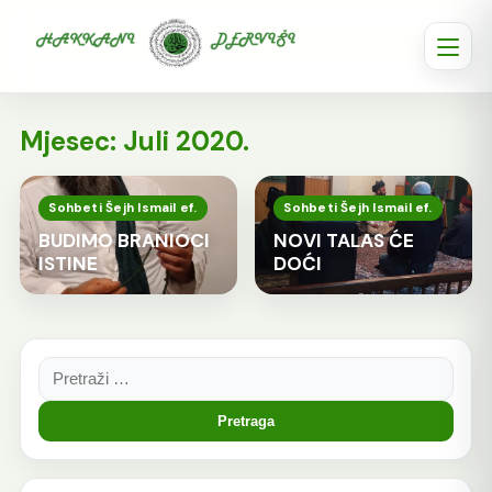
Mjesec:
Juli 2020.
Sohbeti Šejh Ismail ef.
Sohbeti Šejh Ismail ef.
BUDIMO BRANIOCI
NOVI TALAS ĆE
ISTINE
DOĆI
Pretraga: