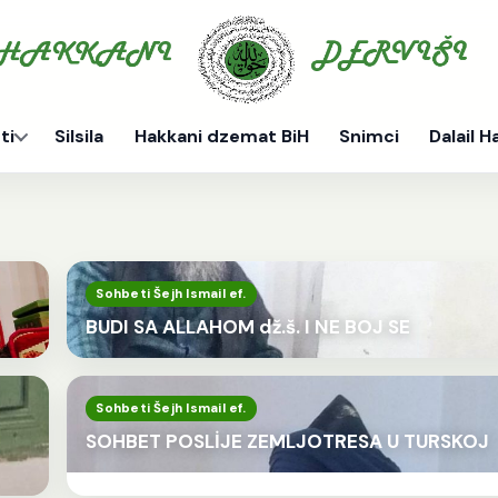
ti
Silsila
Hakkani dzemat BiH
Snimci
Dalail H
Sohbeti Šejh Ismail ef.
BUDI SA ALLAHOM dž.š. I NE BOJ SE
Sohbeti Šejh Ismail ef.
SOHBET POSLİJE ZEMLJOTRESA U TURSKOJ