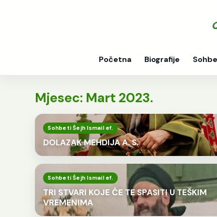
Početna
Biografije
Sohbe
Mjesec:
Mart 2023.
Sohbeti Šejh Ismail ef.
DOLAZAK MEHDIJA A. S.
Sohbeti Šejh Ismail ef.
TRI STVARI KOJE ĆE TE SPASITI U TEŠKIM
VREMENIMA