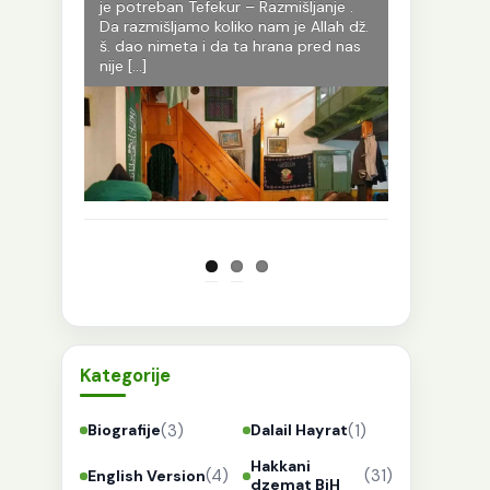
.š. putem
je potreban Tefekur – Razmišljanje .
dobrima. On
gama,oni
Da razmišljamo koliko nam je Allah dž.
zapisano sa 
,piju sa
š. dao nimeta i da ta hrana pred nas
za koje kaž
Ko god
nije […]
sigurno odj
n je došao
imaju nur. Ia
Kategorije
(3)
(1)
Biografije
Dalail Hayrat
Hakkani
(4)
(31)
English Version
dzemat BiH