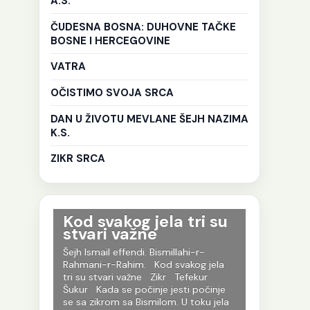
A.S.
ČUDESNA BOSNA: DUHOVNE TAČKE
BOSNE I HERCEGOVINE
VATRA
OČISTIMO SVOJA SRCA
DAN U ŽIVOTU MEVLANE ŠEJH NAZIMA
K.S.
ZIKR SRCA
lahov
Kod svakog jela tri su
TRUDIT
a da
stvari važne
BUDET
ovih
Šejh Ismail effendi. Bismillahi-r-
Šejh Ismail 
Rahmani-r-Rahim. Kod svakog jela
Rahmani-r-R
ahi-r-
tri su stvari važne Zikr Tefekur
će sigurno b
ijedi
Šukur Kada se počinje jesti počinje
trudite da 
e to i
se sa zikrom sa Bismilom. U toku jela
moramo biti