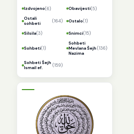
(6)
(5)
Izdvojeno
Obavijesti
Ostali
(164)
(1)
Ostalo
sohbeti
(3)
(15)
Silsila
Snimci
Sohbeti
(1)
(136)
Sohbeti
Mevlana Šejh
Nazima
Sohbeti Šejh
(159)
Ismail ef.