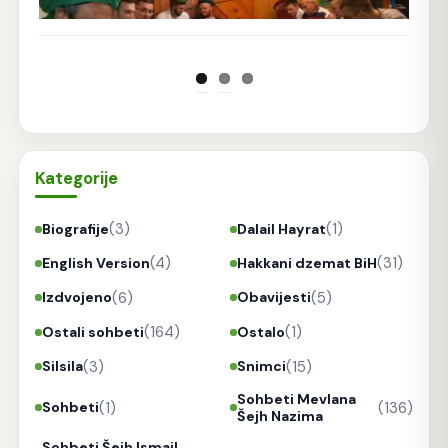
Kategorije
(3)
(1)
Biografije
Dalail Hayrat
(4)
(31)
English Version
Hakkani dzemat BiH
(6)
(5)
Izdvojeno
Obavijesti
(164)
(1)
Ostali sohbeti
Ostalo
(3)
(15)
Silsila
Snimci
Sohbeti Mevlana
(1)
(136)
Sohbeti
Šejh Nazima
Sohbeti Šejh Ismail