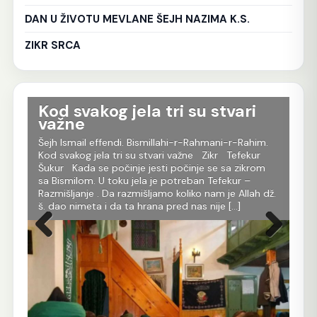
DAN U ŽIVOTU MEVLANE ŠEJH NAZIMA K.S.
ZIKR SRCA
Kod svakog jela tri su stvari
T
važne
D
Šejh Ismail effendi. Bismillahi-r-Rahmani-r-Rahim.
Šej
Kod svakog jela tri su stvari važne Zikr Tefekur
Oni
da
Šukur Kada se počinje jesti počinje se sa zikrom
tru
h
sa Bismilom. U toku jela je potreban Tefekur –
dob
Razmišljanje . Da razmišljamo koliko nam je Allah dž.
ime
ora.
š. dao nimeta i da ta hrana pred nas nije […]
koj
[…]
tom
Prethodna
Sljedeća