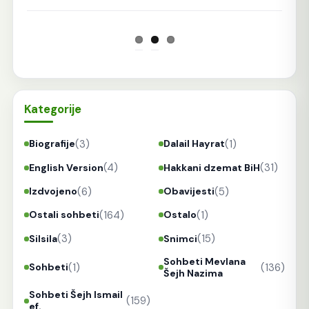
Kategorije
(3)
(1)
Biografije
Dalail Hayrat
(4)
(31)
English Version
Hakkani dzemat BiH
(6)
(5)
Izdvojeno
Obavijesti
(164)
(1)
Ostali sohbeti
Ostalo
(3)
(15)
Silsila
Snimci
Sohbeti Mevlana
(1)
(136)
Sohbeti
Šejh Nazima
Sohbeti Šejh Ismail
(159)
ef.