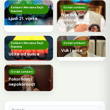
Sohbeti Mevlana Šejh
Ostali sohbeti
Nazima
Nije širk biti
Ljudi 21. vijeka
pokoran svom
šejhu!
Sohbeti Mevlana Šejh
Ostali sohbeti
Nazima
Vuk i ovca
Učite od sunca
Ostali sohbeti
Pokornost i
nepokornost
Pretraga: