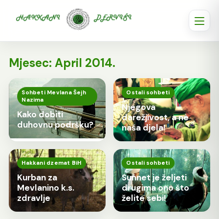
Mjesec:
April 2014.
Sohbeti Mevlana Šejh
Ostali sohbeti
Nazima
Njegova
Kako dobiti
darežjivost, a ne
duhovnu podršku?
naša djela!
Hakkani dzemat BiH
Ostali sohbeti
Kurban za
Sunnet je željeti
Mevlanino k.s.
drugima ono što
zdravlje
želite sebi!