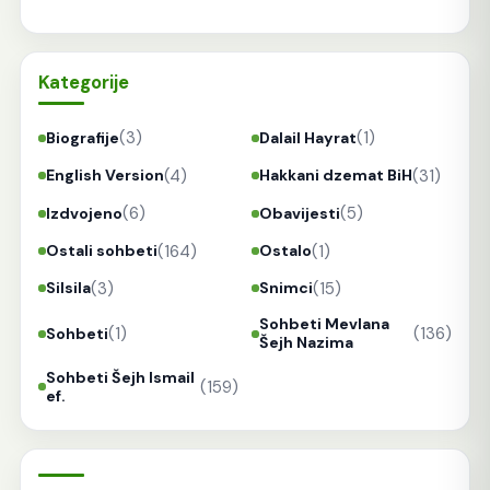
Kategorije
(3)
(1)
Biografije
Dalail Hayrat
(4)
(31)
English Version
Hakkani dzemat BiH
(6)
(5)
Izdvojeno
Obavijesti
(164)
(1)
Ostali sohbeti
Ostalo
(3)
(15)
Silsila
Snimci
Sohbeti Mevlana
(1)
(136)
Sohbeti
Šejh Nazima
Sohbeti Šejh Ismail
(159)
ef.