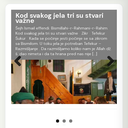
Kod svakog jela tri su stvari
T
važne
D
Šejh Ismail effendi. Bismillahi-r-Rahmani-r-Rahim.
Šej
Kod svakog jela tri su stvari važne Zikr Tefekur
Oni
da
Šukur Kada se počinje jesti počinje se sa zikrom
tru
h
sa Bismilom. U toku jela je potreban Tefekur –
dob
Razmišljanje . Da razmišljamo koliko nam je Allah dž.
ime
ora.
š. dao nimeta i da ta hrana pred nas nije […]
koj
[…]
tom
Prethodna
Sljedeća