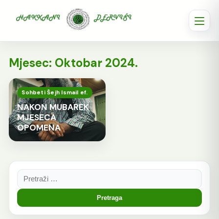
Mjesec:
Oktobar 2024.
Sohbeti Šejh Ismail ef.
NAKON MUBAREK
MJESECA
OPOMENA
Pretraga: