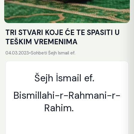
TRI STVARI KOJE ĆE TE SPASITI U
TEŠKIM VREMENIMA
04.03.2023
•
Sohbeti Šejh Ismail ef.
Šejh İsmail ef.
Bismillahi-r-Rahmani-r-
Rahim.