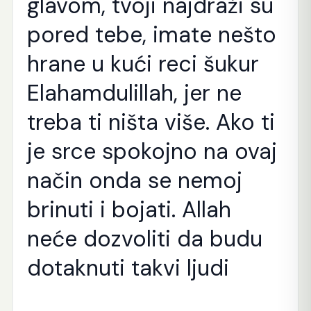
glavom, tvoji najdraži su
pored tebe, imate nešto
hrane u kući reci šukur
Elahamdulillah, jer ne
treba ti ništa više. Ako ti
je srce spokojno na ovaj
način onda se nemoj
brinuti i bojati. Allah
neće dozvoliti da budu
dotaknuti takvi ljudi