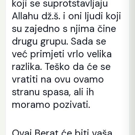
koji se suprotstavljaju
Allahu dž.š. i oni ljudi koji
su zajedno s njima čine
drugu grupu. Sada se
već primjeti vrlo velika
razlika. Teško da će se
vratiti na ovu ovamo
stranu spasa, ali ih
moramo pozivati.
Ovaj Berat će biti vaša