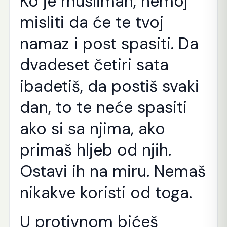
Ko je musliman, nemoj
misliti da će te tvoj
namaz i post spasiti. Da
dvadeset četiri sata
ibadetiš, da postiš svaki
dan, to te neće spasiti
ako si sa njima, ako
primaš hljeb od njih.
Ostavi ih na miru. Nemaš
nikakve koristi od toga.
U protivnom bićeš