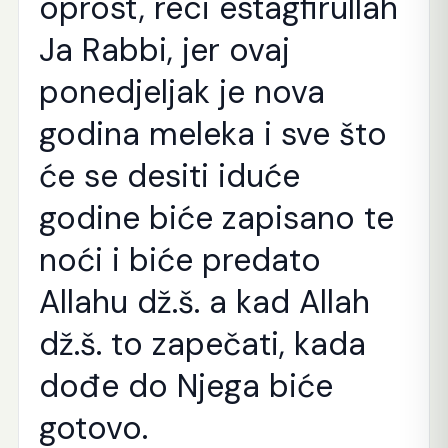
oprost, reci estagfirullah
Ja Rabbi, jer ovaj
ponedjeljak je nova
godina meleka i sve što
će se desiti iduće
godine biće zapisano te
noći i biće predato
Allahu dž.š. a kad Allah
dž.š. to zapečati, kada
dođe do Njega biće
gotovo.