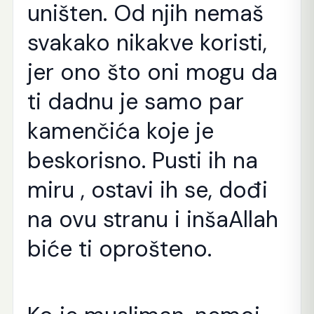
uništen. Od njih nemaš
svakako nikakve koristi,
jer ono što oni mogu da
ti dadnu je samo par
kamenčića koje je
beskorisno. Pusti ih na
miru , ostavi ih se, dođi
na ovu stranu i inšaAllah
biće ti oprošteno.