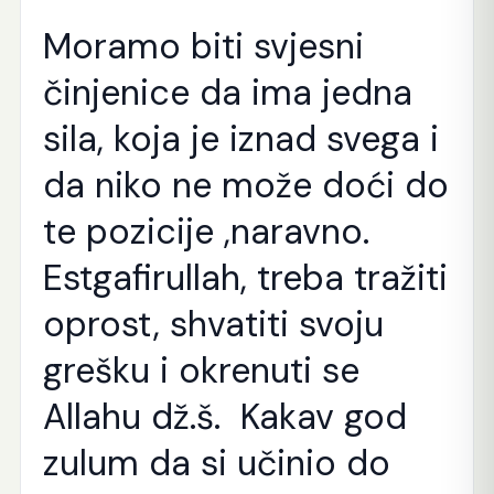
Moramo biti svjesni
činjenice da ima jedna
sila, koja je iznad svega i
da niko ne može doći do
te pozicije ,naravno.
Estgafirullah, treba tražiti
oprost, shvatiti svoju
grešku i okrenuti se
Allahu dž.š. Kakav god
zulum da si učinio do