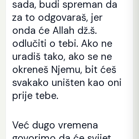
sada, budi spreman da
za to odgovaraš, jer
onda će Allah dž.š.
odlučiti o tebi. Ako ne
uradiš tako, ako se ne
okreneš Njemu, bit ćeš
svakako uništen kao oni
prije tebe.
Već dugo vremena
govorimo da će svijet