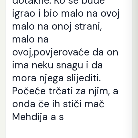
dotakne. Ko se bude
igrao i bio malo na ovoj
malo na onoj strani,
malo na
ovoj,povjerovaće da on
ima neku snagu i da
mora njega slijediti.
Počeće trčati za njim, a
onda če ih stiči mač
Mehdija a s