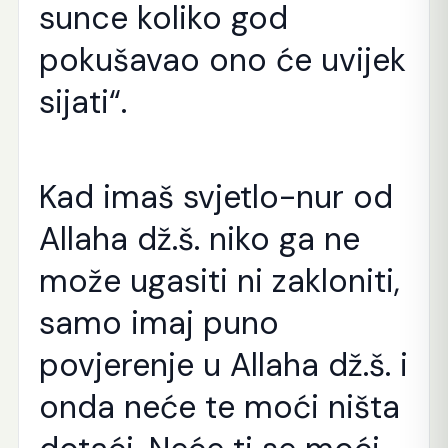
sunce koliko god
pokušavao ono će uvijek
sijati“.
Kad imaš svjetlo-nur od
Allaha dž.š. niko ga ne
može ugasiti ni zakloniti,
samo imaj puno
povjerenje u Allaha dž.š. i
onda neće te moći ništa