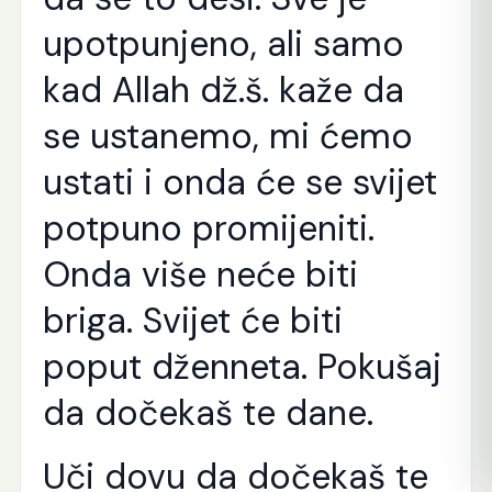
upotpunjeno, ali samo
kad Allah dž.š. kaže da
se ustanemo, mi ćemo
ustati i onda će se svijet
potpuno promijeniti.
Onda više neće biti
briga. Svijet će biti
poput dženneta. Pokušaj
da dočekaš te dane.
Uči dovu da dočekaš te