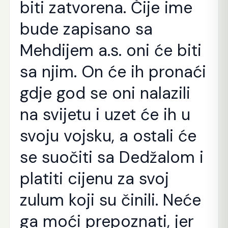
biti zatvorena. Čije ime
bude zapisano sa
Mehdijem a.s. oni će biti
sa njim. On će ih pronaći
gdje god se oni nalazili
na svijetu i uzet će ih u
svoju vojsku, a ostali će
se suočiti sa Dedžalom i
platiti cijenu za svoj
zulum koji su činili. Neće
ga moći prepoznati, jer