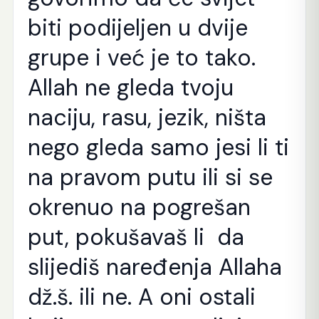
biti podijeljen u dvije
grupe i već je to tako.
Allah ne gleda tvoju
naciju, rasu, jezik, ništa
nego gleda samo jesi li ti
na pravom putu ili si se
okrenuo na pogrešan
put, pokušavaš li da
slijediš naređenja Allaha
dž.š. ili ne. A oni ostali