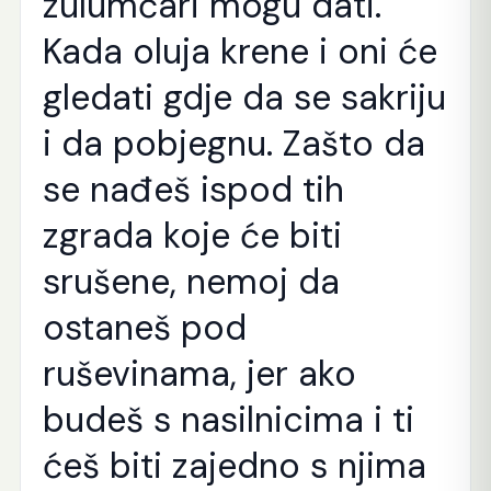
zulumčari mogu dati.
Kada oluja krene i oni će
gledati gdje da se sakriju
i da pobjegnu. Zašto da
se nađeš ispod tih
zgrada koje će biti
srušene, nemoj da
ostaneš pod
ruševinama, jer ako
budeš s nasilnicima i ti
ćeš biti zajedno s njima