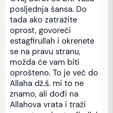
posljednja šansa. Do
tada ako zatražite
oprost, govoreći
estagfirullah i okrenete
se na pravu stranu,
možda će vam biti
oprošteno. To je već do
Allaha dž.š. mi to ne
znamo, ali dođi na
Allahova vrata i traži