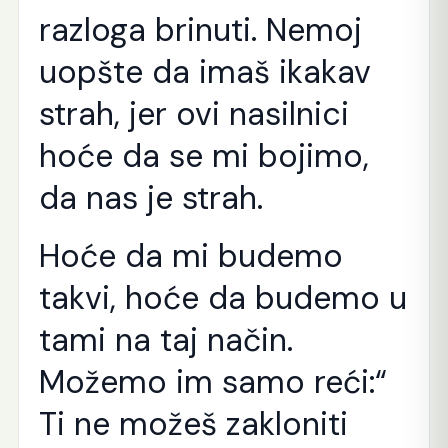
razloga brinuti. Nemoj
uopšte da imaš ikakav
strah, jer ovi nasilnici
hoće da se mi bojimo,
da nas je strah.
Hoće da mi budemo
takvi, hoće da budemo u
tami na taj način.
Možemo im samo reći:“
Ti ne možeš zakloniti