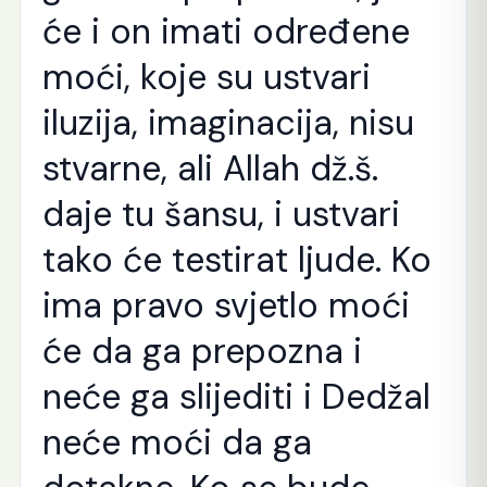
će i on imati određene
moći, koje su ustvari
iluzija, imaginacija, nisu
stvarne, ali Allah dž.š.
daje tu šansu, i ustvari
tako će testirat ljude. Ko
ima pravo svjetlo moći
će da ga prepozna i
neće ga slijediti i Dedžal
neće moći da ga