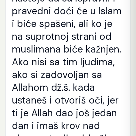
pravedni doći će u Islam
i biće spašeni, ali ko je
na suprotnoj strani od
muslimana biće kažnjen.
Ako nisi sa tim ljudima,
ako si zadovoljan sa
Allahom dž.š. kada
ustaneš i otvoriš oči, jer
ti je Allah dao još jedan
dan i imaš krov nad