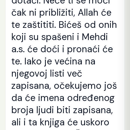
dotaći. Neće ti se moći
čak ni približiti, Allah će
te zaštititi. Bićeš od onih
koji su spašeni i Mehdi
a.s. će doći i pronaći će
te. Iako je većina na
njegovoj listi več
zapisana, očekujemo još
da će imena određenog
broja ljudi biti zapisana,
ali i ta knjiga će uskoro