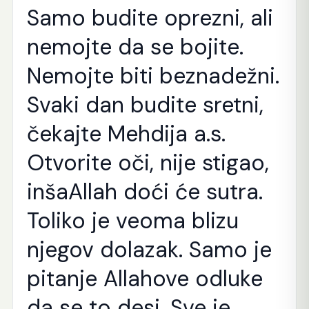
Samo budite oprezni, ali
nemojte da se bojite.
Nemojte biti beznadežni.
Svaki dan budite sretni,
čekajte Mehdija a.s.
Otvorite oči, nije stigao,
inšaAllah doći će sutra.
Toliko je veoma blizu
njegov dolazak. Samo je
pitanje Allahove odluke
da se to desi. Sve je