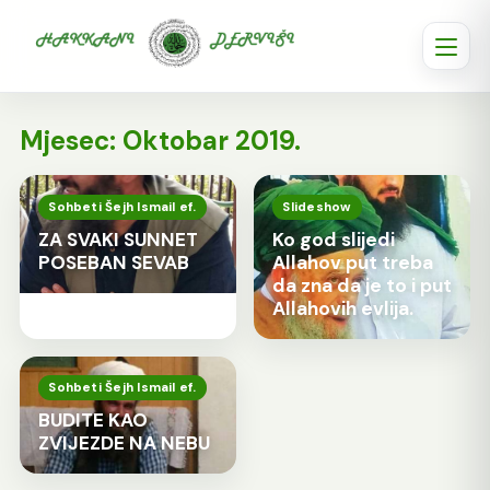
Mjesec:
Oktobar 2019.
Sohbeti Šejh Ismail ef.
Slideshow
ZA SVAKI SUNNET
Ko god slijedi
POSEBAN SEVAB
Allahov put treba
da zna da je to i put
Allahovih evlija.
Sohbeti Šejh Ismail ef.
BUDITE KAO
ZVIJEZDE NA NEBU