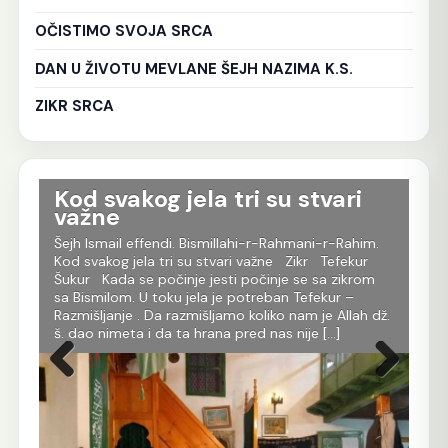
OČISTIMO SVOJA SRCA
DAN U ŽIVOTU MEVLANE ŠEJH NAZIMA K.S.
ZIKR SRCA
Kod svakog jela tri su stvari
T
važne
D
Šejh Ismail effendi. Bismillahi-r-Rahmani-r-Rahim.
Šej
Kod svakog jela tri su stvari važne Zikr Tefekur
Oni
da
Šukur Kada se počinje jesti počinje se sa zikrom
tru
h
sa Bismilom. U toku jela je potreban Tefekur –
dob
Razmišljanje . Da razmišljamo koliko nam je Allah dž.
ime
ora.
š. dao nimeta i da ta hrana pred nas nije […]
koj
[…]
tom
Prethodna
Sljedeća