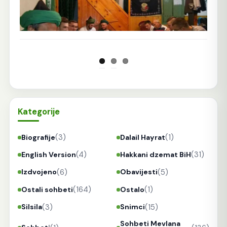
Kategorije
(3)
(1)
Biografije
Dalail Hayrat
(4)
(31)
English Version
Hakkani dzemat BiH
(6)
(5)
Izdvojeno
Obavijesti
(164)
(1)
Ostali sohbeti
Ostalo
(3)
(15)
Silsila
Snimci
Sohbeti Mevlana