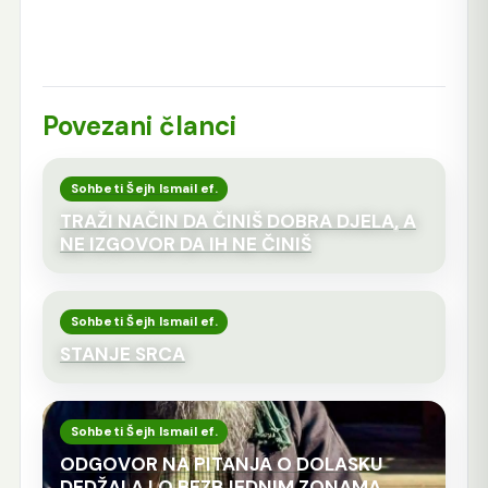
Povezani članci
Sohbeti Šejh Ismail ef.
TRAŽI NAČIN DA ČINIŠ DOBRA DJELA, A
NE IZGOVOR DA IH NE ČINIŠ
Sohbeti Šejh Ismail ef.
STANJE SRCA
Sohbeti Šejh Ismail ef.
ODGOVOR NA PITANJA O DOLASKU
DEDŽALA I O BEZBJEDNIM ZONAMA