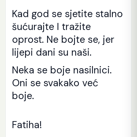
Kad god se sjetite stalno
šućurajte I tražite
oprost. Ne bojte se, jer
lijepi dani su naši.
Neka se boje nasilnici.
Oni se svakako već
boje.
Fatiha!