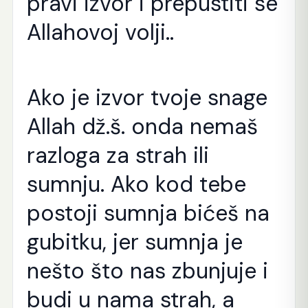
pravi izvor i prepustiti se
Allahovoj volji..
Ako je izvor tvoje snage
Allah dž.š. onda nemaš
razloga za strah ili
sumnju. Ako kod tebe
postoji sumnja bićeš na
gubitku, jer sumnja je
nešto što nas zbunjuje i
budi u nama strah, a