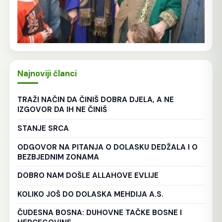
Najnoviji članci
TRAŽI NAČIN DA ČINIŠ DOBRA DJELA, A NE
IZGOVOR DA IH NE ČINIŠ
STANJE SRCA
ODGOVOR NA PITANJA O DOLASKU DEDŽALA I O
BEZBJEDNIM ZONAMA
DOBRO NAM DOŠLE ALLAHOVE EVLIJE
KOLIKO JOŠ DO DOLASKA MEHDIJA A.S.
ČUDESNA BOSNA: DUHOVNE TAČKE BOSNE I