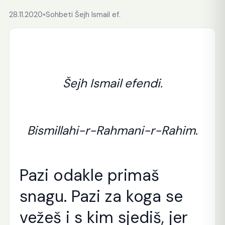
28.11.2020
•
Sohbeti Šejh Ismail ef.
Šejh Ismail efendi.
Bismillahi-r-Rahmani-r-Rahim.
Pazi odakle primaš
snagu. Pazi za koga se
vežeš i s kim sjediš, jer