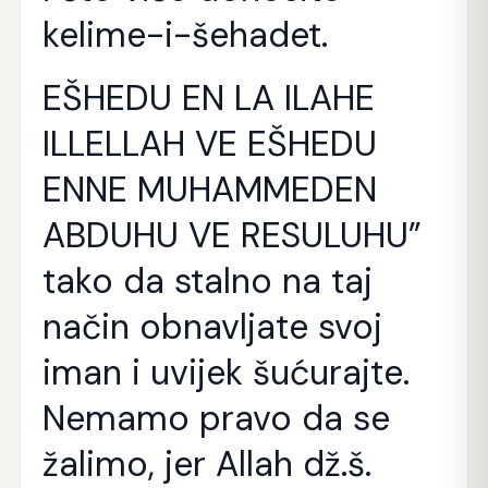
kelime-i-šehadet.
EŠHEDU EN LA ILAHE
ILLELLAH VE EŠHEDU
ENNE MUHAMMEDEN
ABDUHU VE RESULUHU”
tako da stalno na taj
način obnavljate svoj
iman i uvijek šućurajte.
Nemamo pravo da se
žalimo, jer Allah dž.š.