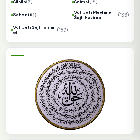
(3)
(15)
Silsila
Snimci
Sohbeti Mevlana
(1)
(136)
Sohbeti
Šejh Nazima
Sohbeti Šejh Ismail
(159)
ef.