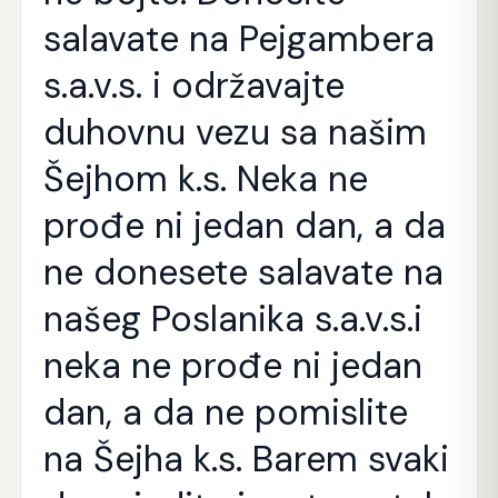
salavate na Pejgambera
s.a.v.s. i održavajte
duhovnu vezu sa našim
Šejhom k.s. Neka ne
prođe ni jedan dan, a da
ne donesete salavate na
našeg Poslanika s.a.v.s.i
neka ne prođe ni jedan
dan, a da ne pomislite
na Šejha k.s. Barem svaki