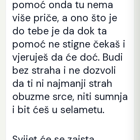
pomoć onda tu nema
više priče, a ono što je
do tebe je da dok ta
pomoć ne stigne čekaš i
vjeruješ da će doć. Budi
bez straha i ne dozvoli
da ti ni najmanji strah
obuzme srce, niti sumnja
i bit ćeš u selametu.
Svijet će se zaista