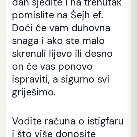
dan sjedite i na trenutak
pomislite na Šejh ef.
Doći će vam duhovna
snaga i ako ste malo
skrenuli lijevo ili desno
on će vas ponovo
ispraviti, a sigurno svi
griješimo.
Vodite računa o istigfaru
i što više donosite