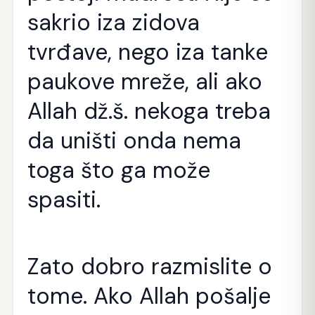
sakrio iza zidova
tvrđave, nego iza tanke
paukove mreže, ali ako
Allah dž.š. nekoga treba
da uništi onda nema
toga što ga može
spasiti.
Zato dobro razmislite o
tome. Ako Allah pošalje