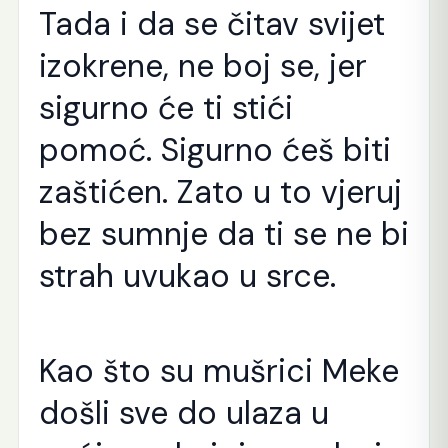
Tada i da se čitav svijet
izokrene, ne boj se, jer
sigurno će ti stići
pomoć. Sigurno ćeš biti
zaštićen. Zato u to vjeruj
bez sumnje da ti se ne bi
strah uvukao u srce.
Kao što su mušrici Meke
došli sve do ulaza u