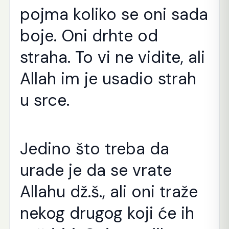
pojma koliko se oni sada
boje. Oni drhte od
straha. To vi ne vidite, ali
Allah im je usadio strah
u srce.
Jedino što treba da
urade je da se vrate
Allahu dž.š., ali oni traže
nekog drugog koji će ih