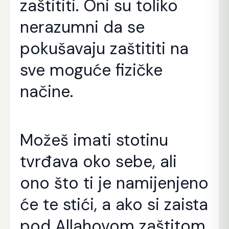
zaštititi. Oni su toliko
nerazumni da se
pokušavaju zaštititi na
sve moguće fizičke
načine.
Možeš imati stotinu
tvrđava oko sebe, ali
ono što ti je namijenjeno
će te stići, a ako si zaista
pod Allahovom zaštitom