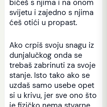
bićeš s njima i na onom
svijetu i zajedno s njima
ćeš otići u propast.
Ako crpiš svoju snagu iz
dunjalučkog onda se
trebaš zabrinuti za svoje
stanje. Isto tako ako se
uzdaš samo usebe opet
si u krivu, jer sve ono što
je fizičko nema stvarne