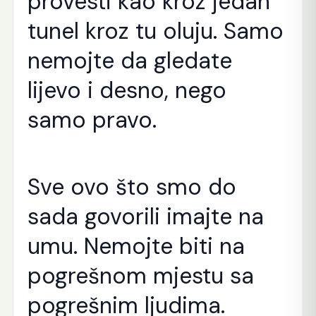
provesti kao kroz jedan
tunel kroz tu oluju. Samo
nemojte da gledate
lijevo i desno, nego
samo pravo.
Sve ovo što smo do
sada govorili imajte na
umu. Nemojte biti na
pogrešnom mjestu sa
pogrešnim ljudima.