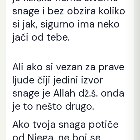
snage i bez obzira koliko
si jak, sigurno ima neko
jači od tebe.
Ali ako si vezan za prave
ljude čiji jedini izvor
snage je Allah dž.š. onda
je to nešto drugo.
Ako tvoja snaga potiče
od Njega, ne boj se.