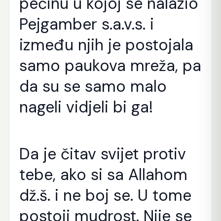
pećinu u kojoj se nalazio
Pejgamber s.a.v.s. i
između njih je postojala
samo paukova mreža, pa
da su se samo malo
nageli vidjeli bi ga!
Da je čitav svijet protiv
tebe, ako si sa Allahom
dž.š. i ne boj se. U tome
postoji mudrost. Nije se