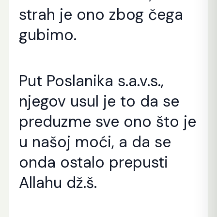
strah je ono zbog čega
gubimo.
Put Poslanika s.a.v.s.,
njegov usul je to da se
preduzme sve ono što je
u našoj moći, a da se
onda ostalo prepusti
Allahu dž.š.