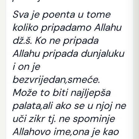
Sva je poenta u tome
koliko pripadamo Allahu
dž.š. Ko ne pripada
Allahu pripada dunjaluku
i on je
bezvrijedan,smeće.
Može to biti najljepša
palata,ali ako se u njoj ne
uči zikr tj. ne spominje
Allahovo ime,ona je kao