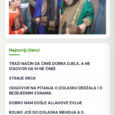
Najnoviji članci
TRAŽI NAČIN DA ČINIŠ DOBRA DJELA, A NE
IZGOVOR DA IH NE ČINIŠ
STANJE SRCA
ODGOVOR NA PITANJA O DOLASKU DEDŽALA I O
BEZBJEDNIM ZONAMA
DOBRO NAM DOŠLE ALLAHOVE EVLIJE
KOLIKO JOŠ DO DOLASKA MEHDIJA A.S.