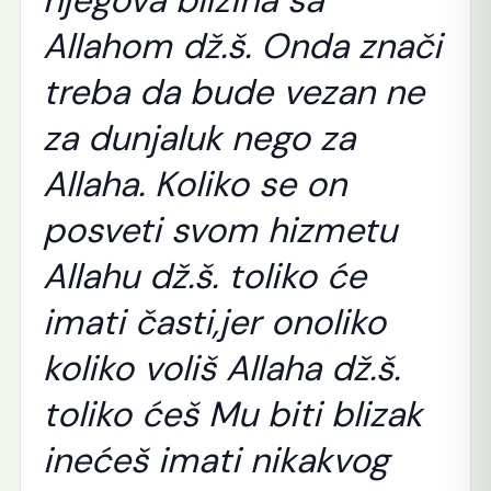
Allahom dž.š. Onda znači
treba da bude vezan ne
za dunjaluk nego za
Allaha. Koliko se on
posveti svom hizmetu
Allahu dž.š. toliko će
imati časti,jer onoliko
koliko voliš Allaha dž.š.
toliko ćeš Mu biti blizak
inećeš imati nikakvog