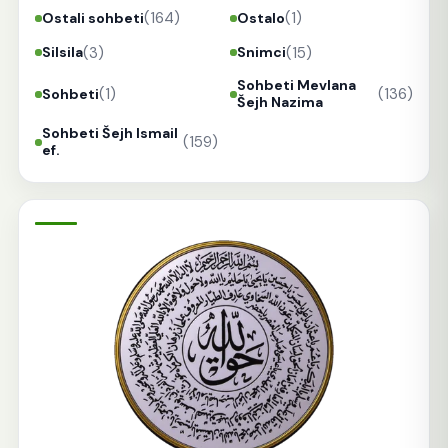
(164)
(1)
Ostali sohbeti
Ostalo
(3)
(15)
Silsila
Snimci
Sohbeti Mevlana
(1)
(136)
Sohbeti
Šejh Nazima
Sohbeti Šejh Ismail
(159)
ef.