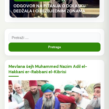
ODGOVOR NA PITANJA O DOLASKU
DEDŽALA I O BEZBJEDNIM ZONAMA
Pretraga:
Mevlana šejh Muhammed Nazim Adil el-
Hakkani er-Rabbani el-Kibrisi