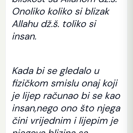
Onoliko koliko si blizak
Allahu dž.š. toliko si
insan.
Kada bi se gledalo u
fizičkom smislu onaj koji
je lijep računao bi se kao
insan,nego ono što njega
čini vrijednim i lijepim je
njegova blizina sa