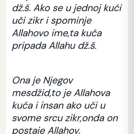
dž.š. Ako se u jednoj kući
uči zikr i spominje
Allahovo ime,ta kuća
pripada Allahu dž.š.
Ona je Njegov
mesdžid,to je Allahova
kuća i insan ako uči u
svome srcu zikr,onda on
postaje Allahov.