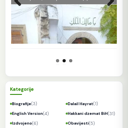
Prethodna
Sljedeća
Kategorije
(3)
(1)
Biografije
Dalail Hayrat
(4)
(31)
English Version
Hakkani dzemat BiH
(6)
(5)
Izdvojeno
Obavijesti