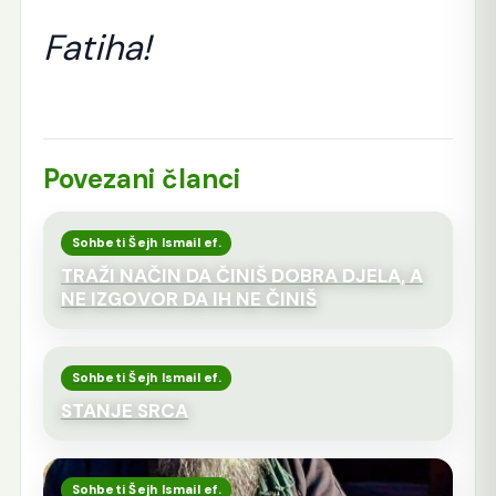
Fatiha!
Povezani članci
Sohbeti Šejh Ismail ef.
TRAŽI NAČIN DA ČINIŠ DOBRA DJELA, A
NE IZGOVOR DA IH NE ČINIŠ
Sohbeti Šejh Ismail ef.
STANJE SRCA
Sohbeti Šejh Ismail ef.