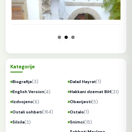
Kategorije
(3)
(1)
Biografije
Dalail Hayrat
(4)
(31)
English Version
Hakkani dzemat BiH
(6)
(5)
Izdvojeno
Obavijesti
(164)
(1)
Ostali sohbeti
Ostalo
(3)
(15)
Silsila
Snimci
Sohbeti Mevlana