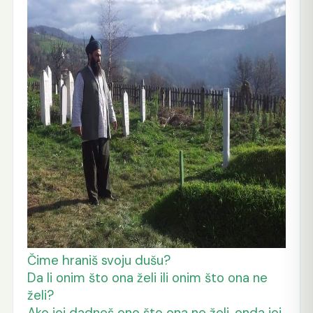
Čime hraniš svoju dušu?
Da li onim što ona želi ili onim što ona ne
želi?
Ako joj dadneš ono što ona ne želi, onda joj