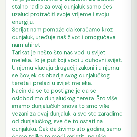
stalno radio za ovaj dunjaluk samo ćeš
uzalud protraćiti svoje vrijeme i svoju
energiju.
Šerijat nam pomaže da koračamo kroz
dunjaluk, uređuje naš život i omogućava
nam ahiret.
Tarikat je nešto što nas vodi u svijet
meleka. To je put koji vodi u duhovni svijet.
U njemu vladaju drugačiji zakoni i u njemu
se čovjek oslobadja svog dunjalučkog
tereta i prelazi u svijet meleka.
Način da se to postigne je da se
oslobodimo dunjalučkog tereta. Što više
imamo dunjalučkih snova to smo više
vezani za ovaj dunjaluk, a sve što zaradimo
od dunjalučkog, sve će to ostati na
dunjaluku. Čak da živimo sto godina, samo
ćemo toliko to moći koristiti, ne više.