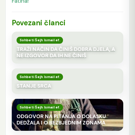
Fatiha!
Povezani članci
Sohbeti Šejh Ismail ef.
TRAŽI NAČIN DA ČINIŠ DOBRA DJELA, A
NE IZGOVOR DA IH NE ČINIŠ
Sohbeti Šejh Ismail ef.
STANJE SRCA
Sohbeti Šejh Ismail ef.
ODGOVOR NA PITANJA O DOLASKU
DEDŽALA I O BEZBJEDNIM ZONAMA