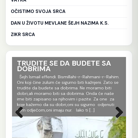
OČISTIMO SVOJA SRCA
DAN U ŽIVOTU MEVLANE ŠEJH NAZIMA K.S.
ZIKR SRCA
TRUDITE SE DA BUDETE SA
Ko
DOBRIMA
tr
Al
im.
Šejh Ismail effendi. Bismillahi-r-Rahmani-r-Rahim.
r
Oni koji čine zulum će sigurno biti kažnjeni. Zato se
Še
m
trudite da budete sa dobrima. Ne moramo biti
Rah
dobri,ali moramo biti sa dobrima. Onda će naše
je 
 dž.
ime biti zapisano sa njihovim i pazite. Za one za
evl
koje kažemo da su dobri,oni su sigurno odjenuti
All
tom odjećom,oni imaju nur. Iako ti […]
Ko 
Prethodna
Sljedeća