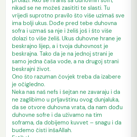
prolazi. Ako se hraniš sa duhovnih sofri,
nikad se ne možeš zasititi te slasti. Tu
vrijedi suprotno pravilo što više uzimaš sve
ima bolji ukus. Dođe pred tebe duhovna
sofra i uzmaš sa nje i želiš još i što više
dolazi to više želiš. Ukus duhovne hrane je
beskrajno lijep, a i tvoja duhovnost je
beskrajna. Tako da je na jednoj strani je
samo jedna čaša vode, a na drugoj strani
beskrajni život.
Ono što razuman čovjek treba da izabere
je očigledno.
Neka nas naš nefs i šejtan ne zavaraju i da
ne zaglibimo u prljavštinu ovog dunjaluka,
da se otvore duhovna vrata, da nam dođu
duhovne sofre i da uživamo na tim
soframa, da dobijemo kuvvet – snagu i da
budemo čisti inšaAllah.