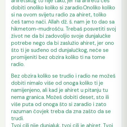
ahiretskog to nije tako, jer na ahiretu ćeš
dobiti onoliko koliko si zaradio.Onoliko koliko
si na ovom svijetu radio za ahiret, toliko
ćeš tamo naći. Allah dž. š. nam je to dao sa
hikmetom-mudrošću. Trebaš posvetiti svoj
život ne da bi zadovoljio svoje dunjalučke
potrebe nego da bi zaslužio ahiret, jer ono
što ti je suđeno od dunjalučkog, neće se
promijeniti bez obzira koliko ti na tome
radio.
Bez obzira koliko se trudio i radio ne možeš
dobiti nimalo više od onoga koliko ti je
namijenjeno, ali kad je ahiret u pitanju tu
nema granica. Možeš dobiti deset, sto ili
više puta od onoga što si zaradio i zato
razuman čovjek treba da zna zašto da se
trudi.
Tvoj cilj nije dunjaluk, tvoj cilj je ahiret. Tvoj