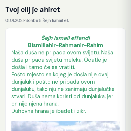
Tvoj cilj je ahiret
01.01.2021
•
Sohbeti Šejh Ismail ef.
Šejh Ismail effendi
Bismillahir-Rahmanir-Rahim
Naša duša ne pripada ovom svijetu. Naša
duša pripada svijetu meleka. Odatle je
došla i tamo će se vratiti.
Pošto mjesto sa kojeg je došla nije ovaj
dunjaluk i pošto ne pripada ovom
dunjaluku, tako nju ne zanimaju dunjalučke
stvari. Duša nema koristi od dunjaluka, jer
on nije njena hrana.
Duhovna hrana je ibadet i zikr.