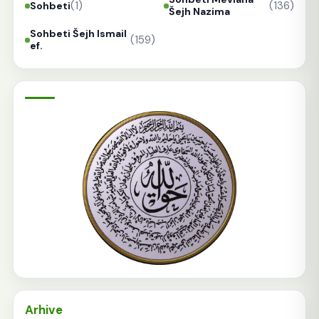
(1)
(136)
Sohbeti
Šejh Nazima
Sohbeti Šejh Ismail
(159)
ef.
Arhive