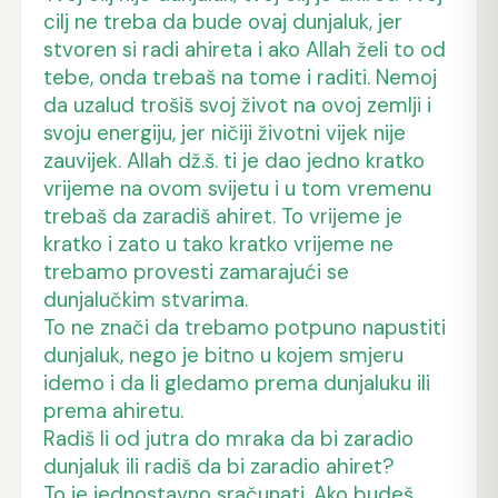
cilj ne treba da bude ovaj dunjaluk, jer
stvoren si radi ahireta i ako Allah želi to od
tebe, onda trebaš na tome i raditi. Nemoj
da uzalud trošiš svoj život na ovoj zemlji i
svoju energiju, jer ničiji životni vijek nije
zauvijek. Allah dž.š. ti je dao jedno kratko
vrijeme na ovom svijetu i u tom vremenu
trebaš da zaradiš ahiret. To vrijeme je
kratko i zato u tako kratko vrijeme ne
trebamo provesti zamarajući se
dunjalučkim stvarima.
To ne znači da trebamo potpuno napustiti
dunjaluk, nego je bitno u kojem smjeru
idemo i da li gledamo prema dunjaluku ili
prema ahiretu.
Radiš li od jutra do mraka da bi zaradio
dunjaluk ili radiš da bi zaradio ahiret?
To je jednostavno sračunati. Ako budeš