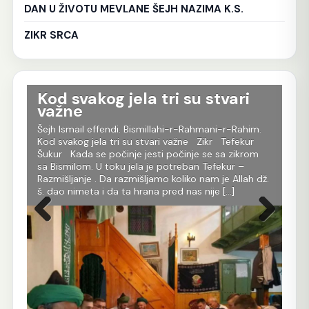
DAN U ŽIVOTU MEVLANE ŠEJH NAZIMA K.S.
ZIKR SRCA
Kod svakog jela tri su stvari
TRU
važne
DOB
Šejh Ismail effendi. Bismillahi-r-Rahmani-r-Rahim.
Šejh Is
Kod svakog jela tri su stvari važne Zikr Tefekur
Oni koj
Šukur Kada se počinje jesti počinje se sa zikrom
trudite
sa Bismilom. U toku jela je potreban Tefekur –
dobri,a
Razmišljanje . Da razmišljamo koliko nam je Allah dž.
ime bit
š. dao nimeta i da ta hrana pred nas nije […]
koje ka
tom odj
Prethodna
Sljedeća