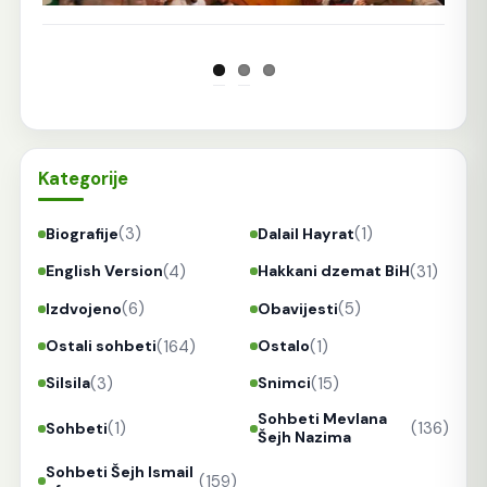
Kategorije
(3)
(1)
Biografije
Dalail Hayrat
(4)
(31)
English Version
Hakkani dzemat BiH
(6)
(5)
Izdvojeno
Obavijesti
(164)
(1)
Ostali sohbeti
Ostalo
(3)
(15)
Silsila
Snimci
Sohbeti Mevlana
(1)
(136)
Sohbeti
Šejh Nazima
Sohbeti Šejh Ismail
(159)