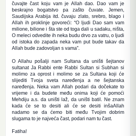
čuvajte čast koju vam je Allah dao. Dao vam je
beskrajno bogatstvo pa zašto čuvate. Jemen,
Saudijska Arabija itd. čuvaju zlato, srebro, blago i
Allah ih proklinje govoreći: “O ljudi Dao sam vam
milione, bilione i šta ste od toga dali u sadaku, ništa,
O meleci odvedite ih neka budu drvo za vatru, o ljudi
od istoka do zapada neka vam put bude takav da
Allah bude zadovoljan s vama”.
O Allahu pošalji nam Sultana da uništi šejtanov
sultanat Ja Rabbi ente Rabbi Sultan si Subhan si
molimo za oprost i molimo se za Sultana koji će
slijediti Tvoja sveta naređenja a ne šejtanska
naređenja. Neka vam Allah podari da dočekate to
vrijeme i da budete među onima koji će pomoći
Mehdiju a.s. da uništi laž, da uništi batil. Ne znam
kada će se to desiti ali će se desiti inšaAllah
nadamo se da ćemo biti među Tvojim dobrim
slugama to je najveća čast, podari nam tu čast.
Fatiha!