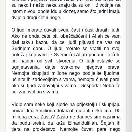
su neko i nešto neka znaju da su oni i životinje na
istom nivou, oboje idu u klozet, samo što jedni imaju
dvije a drugi četiri noge.
O ljudi morate čuvati svoju čast i čast drugih ljudi.
Ako ne onda ćete biti obeščašćeni i Allah će vam
dati takvu kaznu da će ljudi pljuvati na vas na
Sudnjem danu. O ljudi morate se vratiti na svoj
položaj koji vam je Svemoćni Allah podario ili ćete
biti najgori od svih stvorenja. O ljudi ostavite se
ugnjetavanja, dajte svakome njegova prava.
Nemojte skupljati milione nego podijelite ljudima,
učinite ih zadovoljnim s vama, nemojte čuvati pare,
ako su ljudi zadovoljni s vama i Gospodar Neba će
biti zadovoljan s vama.
Vidio sam neke koji sjede na prijestolju i skupljaju
novac. Ima 5 miliona dolara ili eura ili neko ima 100
miliona eura. Zašto? Zašto ne dadneš siromašnima
da budu sretni, da kažu Elhamdulillah. Šejtan ih
tjera na prokletstvo. Nemojte čuvati pare nego