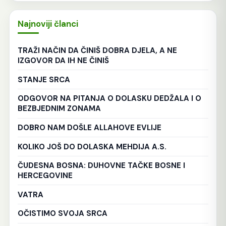
Najnoviji članci
TRAŽI NAČIN DA ČINIŠ DOBRA DJELA, A NE
IZGOVOR DA IH NE ČINIŠ
STANJE SRCA
ODGOVOR NA PITANJA O DOLASKU DEDŽALA I O
BEZBJEDNIM ZONAMA
DOBRO NAM DOŠLE ALLAHOVE EVLIJE
KOLIKO JOŠ DO DOLASKA MEHDIJA A.S.
ČUDESNA BOSNA: DUHOVNE TAČKE BOSNE I
HERCEGOVINE
VATRA
OČISTIMO SVOJA SRCA