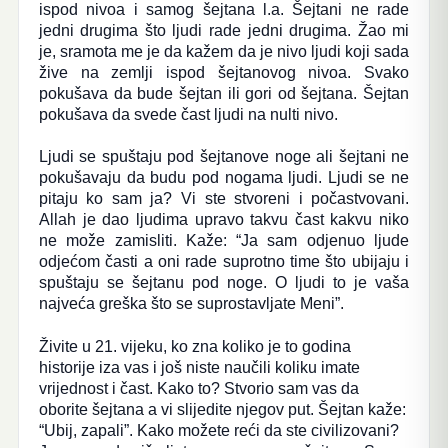
ispod nivoa i samog šejtana l.a. Šejtani ne rade
jedni drugima što ljudi rade jedni drugima. Žao mi
je, sramota me je da kažem da je nivo ljudi koji sada
žive na zemlji ispod šejtanovog nivoa. Svako
pokušava da bude šejtan ili gori od šejtana. Šejtan
pokušava da svede čast ljudi na nulti nivo.
Ljudi se spuštaju pod šejtanove noge ali šejtani ne
pokušavaju da budu pod nogama ljudi. Ljudi se ne
pitaju ko sam ja? Vi ste stvoreni i počastvovani.
Allah je dao ljudima upravo takvu čast kakvu niko
ne može zamisliti. Kaže: “Ja sam odjenuo ljude
odjećom časti a oni rade suprotno time što ubijaju i
spuštaju se šejtanu pod noge. O ljudi to je vaša
najveća greška što se suprostavljate Meni”.
Živite u 21. vijeku, ko zna koliko je to godina
historije iza vas i još niste naučili koliku imate
vrijednost i čast. Kako to? Stvorio sam vas da
oborite šejtana a vi slijedite njegov put. Šejtan kaže:
“Ubij, zapali”. Kako možete reći da ste civilizovani?