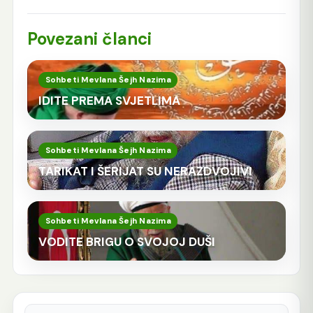
Povezani članci
Sohbeti Mevlana Šejh Nazima
IDITE PREMA SVJETLIMA
Sohbeti Mevlana Šejh Nazima
TARIKAT I ŠERIJAT SU NERAZDVOJIVI
Sohbeti Mevlana Šejh Nazima
VODITE BRIGU O SVOJOJ DUŠI
Pretraga: