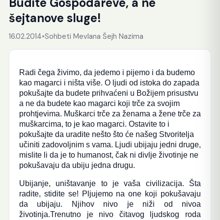
Budite Gospodareve, a ne
šejtanove sluge!
16.02.2014
•
Sohbeti Mevlana Šejh Nazima
Radi čega živimo, da jedemo i pijemo i da budemo
kao magarci i ništa više. O ljudi od istoka do zapada
pokušajte da budete prihvaćeni u Božijem prisustvu
a ne da budete kao magarci koji trče za svojim
prohtjevima. Muškarci trče za ženama a žene trče za
muškarcima, to je kao magarci. Ostavite to i
pokušajte da uradite nešto što će našeg Stvoritelja
učiniti zadovoljnim s vama. Ljudi ubijaju jedni druge,
mislite li da je to humanost, čak ni divlje životinje ne
pokušavaju da ubiju jedna drugu.
Ubijanje, uništavanje to je vaša civilizacija. Šta
radite, stidite se! Pljujemo na one koji pokušavaju
da ubijaju. Njihov nivo je niži od nivoa
životinja.Trenutno je nivo čitavog ljudskog roda