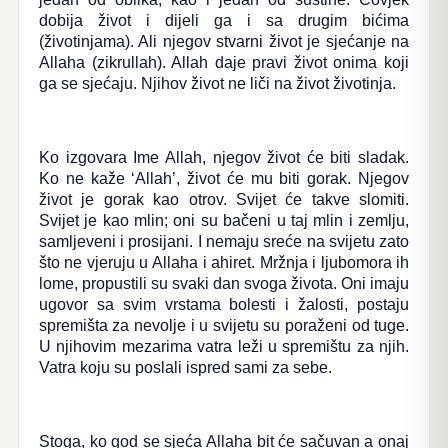
dobija život i dijeli ga i sa drugim bićima
(životinjama). Ali njegov stvarni život je sjećanje na
Allaha (zikrullah). Allah daje pravi život onima koji
ga se sjećaju. Njihov život ne liči na život životinja.
Ko izgovara Ime Allah, njegov život će biti sladak.
Ko ne kaže ‘Allah’, život će mu biti gorak. Njegov
život je gorak kao otrov. Svijet će takve slomiti.
Svijet je kao mlin; oni su bačeni u taj mlin i zemlju,
samljeveni i prosijani. I nemaju sreće na svijetu zato
što ne vjeruju u Allaha i ahiret. Mržnja i ljubomora ih
lome, propustili su svaki dan svoga života. Oni imaju
ugovor sa svim vrstama bolesti i žalosti, postaju
spremišta za nevolje i u svijetu su poraženi od tuge.
U njihovim mezarima vatra leži u spremištu za njih.
Vatra koju su poslali ispred sami za sebe.
Stoga, ko god se sjeća Allaha bit će sačuvan a onaj