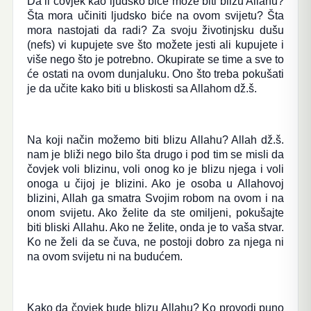
Da li čovjek kao ljudsko biće može biti blizu Allahu?
Šta mora učiniti ljudsko biće na ovom svijetu? Šta
mora nastojati da radi? Za svoju životinjsku dušu
(nefs) vi kupujete sve što možete jesti ali kupujete i
više nego što je potrebno. Okupirate se time a sve to
će ostati na ovom dunjaluku. Ono što treba pokušati
je da učite kako biti u bliskosti sa Allahom dž.š.
Na koji način možemo biti blizu Allahu? Allah dž.š.
nam je bliži nego bilo šta drugo i pod tim se misli da
čovjek voli blizinu, voli onog ko je blizu njega i voli
onoga u čijoj je blizini. Ako je osoba u Allahovoj
blizini, Allah ga smatra Svojim robom na ovom i na
onom svijetu. Ako želite da ste omiljeni, pokušajte
biti bliski Allahu. Ako ne želite, onda je to vaša stvar.
Ko ne želi da se čuva, ne postoji dobro za njega ni
na ovom svijetu ni na budućem.
Kako da čovjek bude blizu Allahu? Ko provodi puno