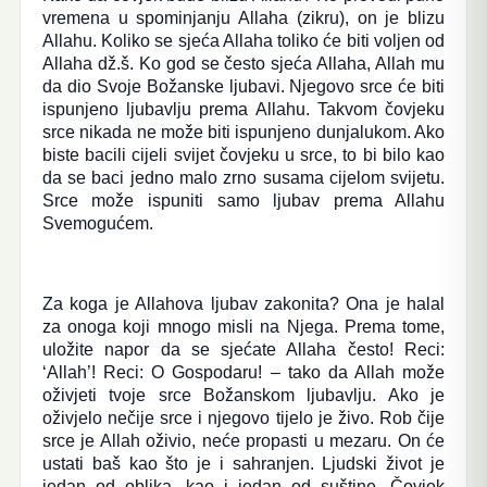
vremena u spominjanju Allaha (zikru), on je blizu
Allahu. Koliko se sjeća Allaha toliko će biti voljen od
Allaha dž.š. Ko god se često sjeća Allaha, Allah mu
da dio Svoje Božanske ljubavi. Njegovo srce će biti
ispunjeno ljubavlju prema Allahu. Takvom čovjeku
srce nikada ne može biti ispunjeno dunjalukom. Ako
biste bacili cijeli svijet čovjeku u srce, to bi bilo kao
da se baci jedno malo zrno susama cijelom svijetu.
Srce može ispuniti samo ljubav prema Allahu
Svemogućem.
Za koga je Allahova ljubav zakonita? Ona je halal
za onoga koji mnogo misli na Njega. Prema tome,
uložite napor da se sjećate Allaha često! Reci:
‘Allah’! Reci: O Gospodaru! – tako da Allah može
oživjeti tvoje srce Božanskom ljubavlju. Ako je
oživjelo nečije srce i njegovo tijelo je živo. Rob čije
srce je Allah oživio, neće propasti u mezaru. On će
ustati baš kao što je i sahranjen. Ljudski život je
jedan od oblika, kao i jedan od suštine. Čovjek