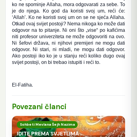
ko ne spominje Allaha, mora odgovarati za sebe. To
je do njega. Ko god da koristi svoj um, reći će:
‘Allah’. Ko ne koristi svoj ​​um on se ne sjeća Allaha.
Otkad ovaj svijet postoji? Nema nikoga ko može dati
odgovor na to pitanje. Ni oni što „vise“ po kafićima
niti profesor univerziteta ne može odgovoriti na ovo.
Ni šefovi država, ni njihovi premijeri ne mogu dati
odgovor. Ni stari, ni mladi, ne mogu dati odgovor.
Ako postoji iko ko je u stanju reći koliko dugo ovaj
svijet postoji, on bi trebao istupiti i reći to.
El-Fatiha.
Povezani članci
Sohbeti Mevlana Šejh Nazima
IDITE PREMA SVJETLIMA