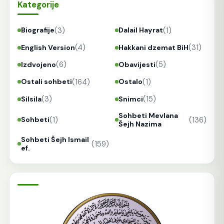
Kategorije
(3)
(1)
Biografije
Dalail Hayrat
(4)
(31)
English Version
Hakkani dzemat BiH
(6)
(5)
Izdvojeno
Obavijesti
(164)
(1)
Ostali sohbeti
Ostalo
(3)
(15)
Silsila
Snimci
Sohbeti Mevlana
(1)
(136)
Sohbeti
Šejh Nazima
Sohbeti Šejh Ismail
(159)
ef.