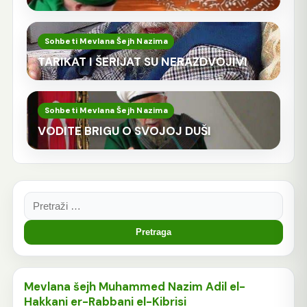
Sohbeti Mevlana Šejh Nazima
TARIKAT I ŠERIJAT SU NERAZDVOJIVI
Sohbeti Mevlana Šejh Nazima
VODITE BRIGU O SVOJOJ DUŠI
Pretraga:
Mevlana šejh Muhammed Nazim Adil el-
Hakkani er-Rabbani el-Kibrisi