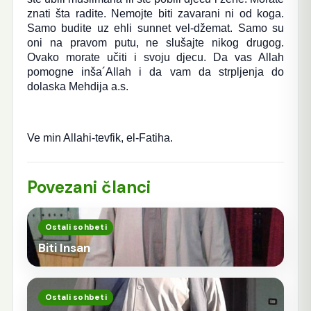
znati šta radite. Nemojte biti zavarani ni od koga.
Samo budite uz ehli sunnet vel-džemat. Samo su
oni na pravom putu, ne slušajte nikog drugog.
Ovako morate učiti i svoju djecu. Da vas Allah
pomogne inša´Allah i da vam da strpljenja do
dolaska Mehdija a.s.
Ve min Allahi-tevfik, el-Fatiha.
Povezani članci
Ostali sohbeti
Biti Insan
Ostali sohbeti