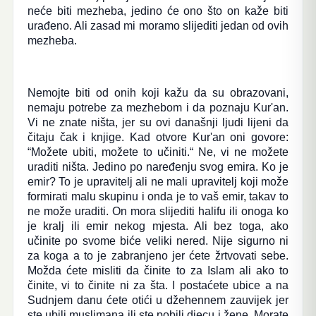
neće biti mezheba, jedino će ono što on kaže biti
urađeno. Ali zasad mi moramo slijediti jedan od ovih
mezheba.
Nemojte biti od onih koji kažu da su obrazovani,
nemaju potrebe za mezhebom i da poznaju Kur'an.
Vi ne znate ništa, jer su ovi današnji ljudi lijeni da
čitaju čak i knjige. Kad otvore Kur'an oni govore:
“Možete ubiti, možete to učiniti.“ Ne, vi ne možete
uraditi ništa. Jedino po naređenju svog emira. Ko je
emir? To je upravitelj ali ne mali upravitelj koji može
formirati malu skupinu i onda je to vaš emir, takav to
ne može uraditi. On mora slijediti halifu ili onoga ko
je kralj ili emir nekog mjesta. Ali bez toga, ako
učinite po svome biće veliki nered. Nije sigurno ni
za koga a to je zabranjeno jer ćete žrtvovati sebe.
Možda ćete misliti da činite to za Islam ali ako to
činite, vi to činite ni za šta. I postaćete ubice a na
Sudnjem danu ćete otići u džehennem zauvijek jer
ste ubili muslimana ili ste pobili djecu i žene. Morate