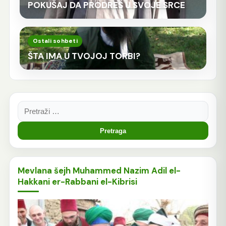
POKUŠAJ DA PRODREŠ U SVOJE SRCE
Ostali sohbeti
ŠTA IMA U TVOJOJ TORBI?
Pretraga:
Mevlana šejh Muhammed Nazim Adil el-
Hakkani er-Rabbani el-Kibrisi