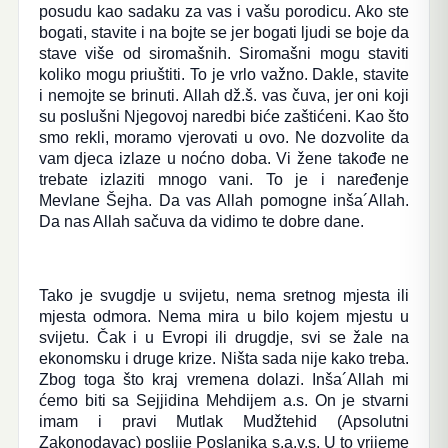
posudu kao sadaku za vas i vašu porodicu. Ako ste
bogati, stavite i na bojte se jer bogati ljudi se boje da
stave više od siromašnih. Siromašni mogu staviti
koliko mogu priuštiti. To je vrlo važno. Dakle, stavite
i nemojte se brinuti. Allah dž.š. vas čuva, jer oni koji
su poslušni Njegovoj naredbi biće zaštićeni. Kao što
smo rekli, moramo vjerovati u ovo. Ne dozvolite da
vam djeca izlaze u noćno doba. Vi žene takođe ne
trebate izlaziti mnogo vani. To je i naređenje
Mevlane Šejha. Da vas Allah pomogne inša´Allah.
Da nas Allah sačuva da vidimo te dobre dane.
Tako je svugdje u svijetu, nema sretnog mjesta ili
mjesta odmora. Nema mira u bilo kojem mjestu u
svijetu. Čak i u Evropi ili drugdje, svi se žale na
ekonomsku i druge krize. Ništa sada nije kako treba.
Zbog toga što kraj vremena dolazi. Inša´Allah mi
ćemo biti sa Sejjidina Mehdijem a.s. On je stvarni
imam i pravi Mutlak Mudžtehid (Apsolutni
Zakonodavac) poslije Poslanika s.a.v.s. U to vrijeme