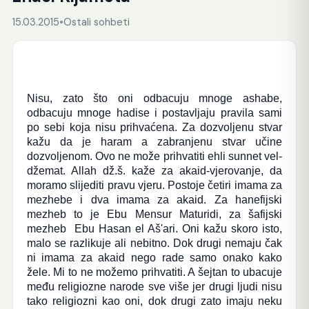
15.03.2015
•
Ostali sohbeti
Nisu, zato što oni odbacuju mnoge ashabe,
odbacuju mnoge hadise i postavljaju pravila sami
po sebi koja nisu prihvaćena. Za dozvoljenu stvar
kažu da je haram a zabranjenu stvar učine
dozvoljenom. Ovo ne može prihvatiti ehli sunnet vel-
džemat. Allah dž.š. kaže za akaid-vjerovanje, da
moramo slijediti pravu vjeru. Postoje četiri imama za
mezhebe i dva imama za akaid. Za hanefijski
mezheb to je Ebu Mensur Maturidi, za šafijski
mezheb Ebu Hasan el Aš'ari. Oni kažu skoro isto,
malo se razlikuje ali nebitno. Dok drugi nemaju čak
ni imama za akaid nego rade samo onako kako
žele. Mi to ne možemo prihvatiti. A šejtan to ubacuje
među religiozne narode sve više jer drugi ljudi nisu
tako religiozni kao oni, dok drugi zato imaju neku