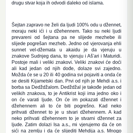
drugu stvar koja ih odvodi daleko od islama.
Šejtan zapravo ne želi da ljudi 100% odu u džennet,
moraju neki ići i u džehennem. Tako su neki ljudi
prevareni od šejtana pa ne slijede mezhebe ili
slijede pogrešan mezheb. Jedno od vjerovanja ehli
sunnet vel-džemata u akaidu je da vjeruju u
znakove Sudnjeg dana, to vjeruju i Aš'ari i Maturidi.
Postoje mali i veliki znakovi. Veliki znakovi će doći
ali kad jedan od njih dođe, dolaze svi zajedno.
Možda će se u 20 ili 40 godina svi pojaviti a onda će
se desiti Kijametski dan. Prvi od njih je Mehdi a.s. i
borba sa Dedždžalom. Dedždžal je takođe jedan od
velikih znakova, to je Antikrist koji ima jedno oko i
on će varati ljude. On će im pokazati džennet i
džehennem ali to će biti pogrešno. Kad neko
prihvati džennet to je u stvari džehennem. A kad
neko prihvati džehennem to je stvarni džennet za
ljude. Zatim dolazi Isa a.s., mi vjerujemo da će on
sići na zemlju i da će slijediti Mehdija a.s. Mnogo