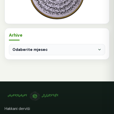
Arhive
Arhive
Hakkani derviši