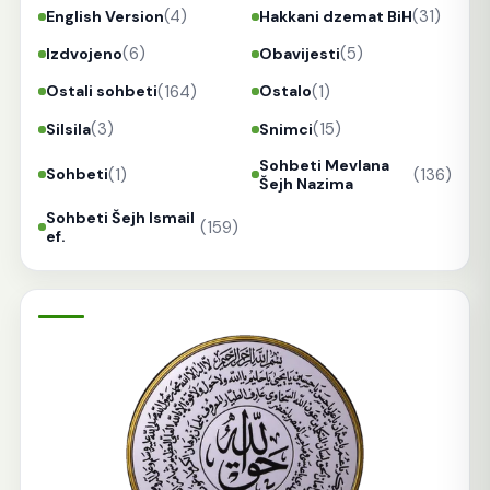
(4)
(31)
English Version
Hakkani dzemat BiH
(6)
(5)
Izdvojeno
Obavijesti
(164)
(1)
Ostali sohbeti
Ostalo
(3)
(15)
Silsila
Snimci
Sohbeti Mevlana
(1)
(136)
Sohbeti
Šejh Nazima
Sohbeti Šejh Ismail
(159)
ef.