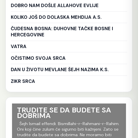
DOBRO NAM DOŠLE ALLAHOVE EVLIJE
KOLIKO JOŠ DO DOLASKA MEHDIJA A.S.
ČUDESNA BOSNA: DUHOVNE TAČKE BOSNE I
HERCEGOVINE
VATRA
OČISTIMO SVOJA SRCA
DAN U ŽIVOTU MEVLANE ŠEJH NAZIMA K.S.
ZIKR SRCA
TRUDITE SE DA BUDETE SA
Ko
DOBRIMA
tr
Al
im.
Šejh Ismail effendi. Bismillahi-r-Rahmani-r-Rahim.
r
Oni koji čine zulum će sigurno biti kažnjeni. Zato se
Še
m
trudite da budete sa dobrima. Ne moramo biti
Rah