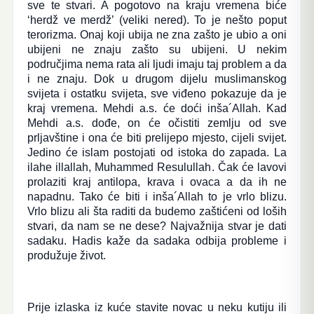
sve te stvari. A pogotovo na kraju vremena biće
‘herdž ve merdž’ (veliki nered). To je nešto poput
terorizma. Onaj koji ubija ne zna zašto je ubio a oni
ubijeni ne znaju zašto su ubijeni. U nekim
područjima nema rata ali ljudi imaju taj problem a da
i ne znaju. Dok u drugom dijelu muslimanskog
svijeta i ostatku svijeta, sve viđeno pokazuje da je
kraj vremena. Mehdi a.s. će doći inša´Allah. Kad
Mehdi a.s. dođe, on će očistiti zemlju od sve
prljavštine i ona će biti prelijepo mjesto, cijeli svijet.
Jedino će islam postojati od istoka do zapada. La
ilahe illallah, Muhammed Resulullah. Čak će lavovi
prolaziti kraj antilopa, krava i ovaca a da ih ne
napadnu. Tako će biti i inša´Allah to je vrlo blizu.
Vrlo blizu ali šta raditi da budemo zaštićeni od loših
stvari, da nam se ne dese? Najvažnija stvar je dati
sadaku. Hadis kaže da sadaka odbija probleme i
produžuje život.
Prije izlaska iz kuće stavite novac u neku kutiju ili