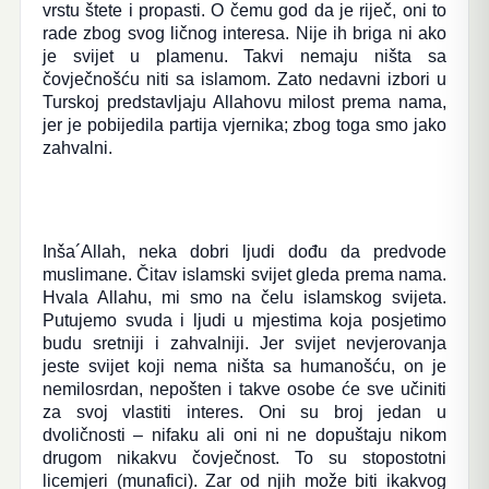
vrstu štete i propasti. O čemu god da je riječ, oni to
rade zbog svog ličnog interesa. Nije ih briga ni ako
je svijet u plamenu. Takvi nemaju ništa sa
čovječnošću niti sa islamom. Zato nedavni izbori u
Turskoj predstavljaju Allahovu milost prema nama,
jer je pobijedila partija vjernika; zbog toga smo jako
zahvalni.
Inša´Allah, neka dobri ljudi dođu da predvode
muslimane. Čitav islamski svijet gleda prema nama.
Hvala Allahu, mi smo na čelu islamskog svijeta.
Putujemo svuda i ljudi u mjestima koja posjetimo
budu sretniji i zahvalniji. Jer svijet nevjerovanja
jeste svijet koji nema ništa sa humanošću, on je
nemilosrdan, nepošten i takve osobe će sve učiniti
za svoj vlastiti interes. Oni su broj jedan u
dvoličnosti – nifaku ali oni ni ne dopuštaju nikom
drugom nikakvu čovječnost. To su stopostotni
licemjeri (munafici). Zar od njih može biti ikakvog