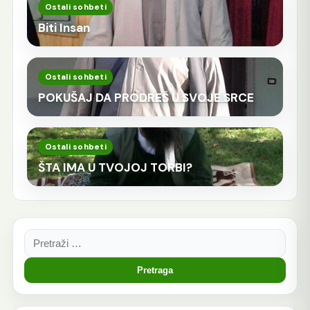
Ostali sohbeti
Biti Insan
Ostali sohbeti
POKUŠAJ DA PRODREŠ U SVOJE SRCE
Ostali sohbeti
ŠTA IMA U TVOJOJ TORBI?
Pretraga: