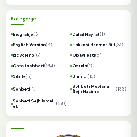
Kategorije
(3)
(1)
Biografije
Dalail Hayrat
(4)
(31)
English Version
Hakkani dzemat BiH
(6)
(5)
Izdvojeno
Obavijesti
(164)
(1)
Ostali sohbeti
Ostalo
(3)
(15)
Silsila
Snimci
Sohbeti Mevlana
(1)
(136)
Sohbeti
Šejh Nazima
Sohbeti Šejh Ismail
(159)
ef.