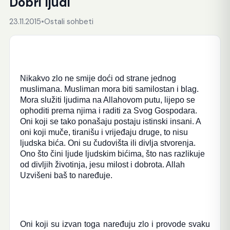
Dobri ljudi
23.11.2015
•
Ostali sohbeti
Nikakvo zlo ne smije doći od strane jednog
muslimana. Musliman mora biti samilostan i blag.
Mora služiti ljudima na Allahovom putu, lijepo se
ophoditi prema njima i raditi za Svog Gospodara.
Oni koji se tako ponašaju postaju istinski insani. A
oni koji muče, tiranišu i vrijeđaju druge, to nisu
ljudska bića. Oni su čudovišta ili divlja stvorenja.
Ono što čini ljude ljudskim bićima, što nas razlikuje
od divljih životinja, jesu milost i dobrota. Allah
Uzvišeni baš to naređuje.
Oni koji su izvan toga naređuju zlo i provode svaku