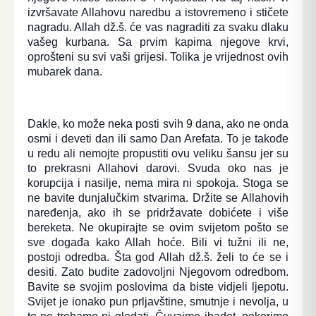
izvršavate Allahovu naredbu a istovremeno i stičete
nagradu. Allah dž.š. će vas nagraditi za svaku dlaku
vašeg kurbana. Sa prvim kapima njegove krvi,
oprošteni su svi vaši grijesi. Tolika je vrijednost ovih
mubarek dana.
Dakle, ko može neka posti svih 9 dana, ako ne onda
osmi i deveti dan ili samo Dan Arefata. To je takođe
u redu ali nemojte propustiti ovu veliku šansu jer su
to prekrasni Allahovi darovi. Svuda oko nas je
korupcija i nasilje, nema mira ni spokoja. Stoga se
ne bavite dunjalučkim stvarima. Držite se Allahovih
naređenja, ako ih se pridržavate dobićete i više
bereketa. Ne okupirajte se ovim svijetom pošto se
sve događa kako Allah hoće. Bili vi tužni ili ne,
postoji odredba. Šta god Allah dž.š. želi to će se i
desiti. Zato budite zadovoljni Njegovom odredbom.
Bavite se svojim poslovima da biste vidjeli ljepotu.
Svijet je ionako pun prljavštine, smutnje i nevolja, u