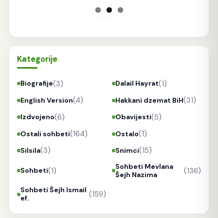
Kategorije
(3)
(1)
Biografije
Dalail Hayrat
(4)
(31)
English Version
Hakkani dzemat BiH
(6)
(5)
Izdvojeno
Obavijesti
(164)
(1)
Ostali sohbeti
Ostalo
(3)
(15)
Silsila
Snimci
Sohbeti Mevlana
(1)
(136)
Sohbeti
Šejh Nazima
Sohbeti Šejh Ismail
(159)
ef.