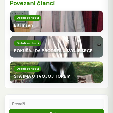
Povezani članci
Ostali sohbeti
Biti Insan
Ostali sohbeti
POKUŠAJ DA PRODREŠ U SVOJE SRCE
Ostali sohbeti
ŠTA IMA U TVOJOJ TORBI?
Pretraga: