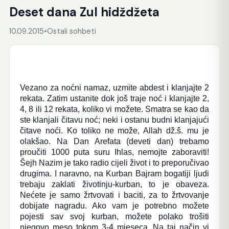
Deset dana Zul hidždžeta
10.09.2015
•
Ostali sohbeti
Vezano za noćni namaz, uzmite abdest i klanjajte 2
rekata. Zatim ustanite dok još traje noć i klanjajte 2,
4, 8 ili 12 rekata, koliko vi možete. Smatra se kao da
ste klanjali čitavu noć; neki i ostanu budni klanjajući
čitave noći. Ko toliko ne može, Allah dž.š. mu je
olakšao. Na Dan Arefata (deveti dan) trebamo
proučiti 1000 puta suru Ihlas, nemojte zaboraviti!
Šejh Nazim je tako radio cijeli život i to preporučivao
drugima. I naravno, na Kurban Bajram bogatiji ljudi
trebaju zaklati životinju-kurban, to je obaveza.
Nećete je samo žrtvovati i baciti, za to žrtvovanje
dobijate nagradu. Ako vam je potrebno možete
pojesti sav svoj kurban, možete polako trošiti
njegovo meso tokom 3-4 mjeseca. Na taj način vi