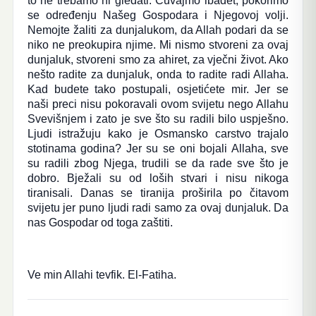
to ne trebamo ni gledati. Čuvajmo ibadet, pokorimo
se određenju Našeg Gospodara i Njegovoj volji.
Nemojte žaliti za dunjalukom, da Allah podari da se
niko ne preokupira njime. Mi nismo stvoreni za ovaj
dunjaluk, stvoreni smo za ahiret, za vječni život. Ako
nešto radite za dunjaluk, onda to radite radi Allaha.
Kad budete tako postupali, osjetićete mir. Jer se
naši preci nisu pokoravali ovom svijetu nego Allahu
Svevišnjem i zato je sve što su radili bilo uspješno.
Ljudi istražuju kako je Osmansko carstvo trajalo
stotinama godina? Jer su se oni bojali Allaha, sve
su radili zbog Njega, trudili se da rade sve što je
dobro. Bježali su od loših stvari i nisu nikoga
tiranisali. Danas se tiranija proširila po čitavom
svijetu jer puno ljudi radi samo za ovaj dunjaluk. Da
nas Gospodar od toga zaštiti.
Ve min Allahi tevfik. El-Fatiha.