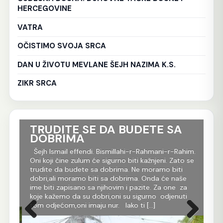
HERCEGOVINE
VATRA
OČISTIMO SVOJA SRCA
DAN U ŽIVOTU MEVLANE ŠEJH NAZIMA K.S.
ZIKR SRCA
TRUDITE SE DA BUDETE SA
Ko
DOBRIMA
tr
Al
im.
Šejh Ismail effendi. Bismillahi-r-Rahmani-r-Rahim.
r
Oni koji čine zulum će sigurno biti kažnjeni. Zato se
Še
m
trudite da budete sa dobrima. Ne moramo biti
Rah
dobri,ali moramo biti sa dobrima. Onda će naše
je 
 dž.
ime biti zapisano sa njihovim i pazite. Za one za
evl
koje kažemo da su dobri,oni su sigurno odjenuti
All
tom odjećom,oni imaju nur. Iako ti […]
Ko 