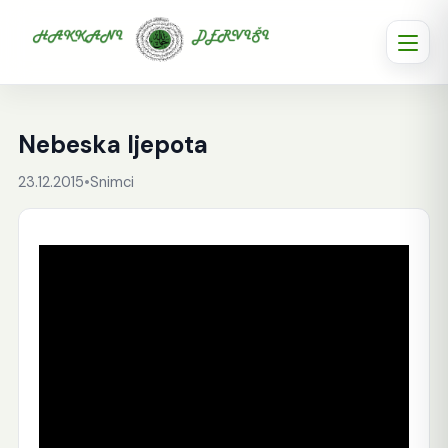
Nebeska ljepota
23.12.2015
•
Snimci