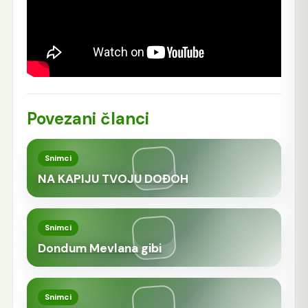
Povezani članci
Snimci
NA KAPIJU TVOJU DOĐOH
Snimci
Dondum Mevlana gibi
Snimci