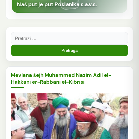
Naš put je put Poslanika s.a.v.s.
Pretraga:
Mevlana šejh Muhammed Nazim Adil el-
Hakkani er-Rabbani el-Kibrisi