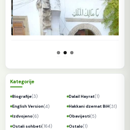
Prethodna
Sljedeća
Kategorije
(3)
(1)
Biografije
Dalail Hayrat
(4)
(31)
English Version
Hakkani dzemat BiH
(6)
(5)
Izdvojeno
Obavijesti
(164)
(1)
Ostali sohbeti
Ostalo