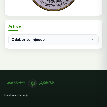
Arhive
Arhive
Hakkani derviši