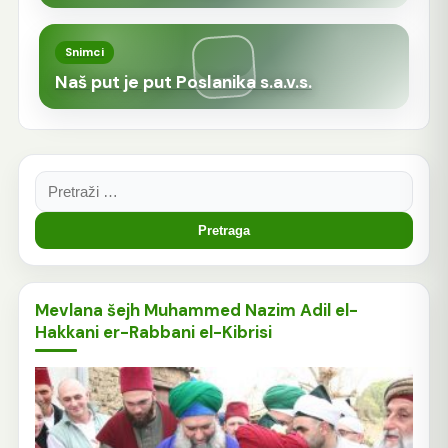
Snimci
Naš put je put Poslanika s.a.v.s.
Pretraga:
Mevlana šejh Muhammed Nazim Adil el-
Hakkani er-Rabbani el-Kibrisi