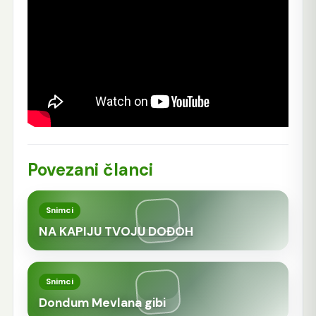
Povezani članci
Snimci
NA KAPIJU TVOJU DOĐOH
Snimci
Dondum Mevlana gibi