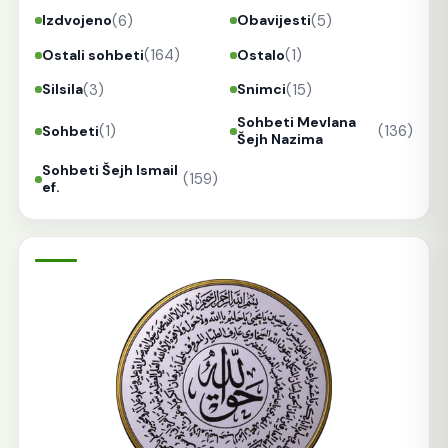
(6)
(5)
Izdvojeno
Obavijesti
(164)
(1)
Ostali sohbeti
Ostalo
(3)
(15)
Silsila
Snimci
Sohbeti Mevlana
(1)
(136)
Sohbeti
Šejh Nazima
Sohbeti Šejh Ismail
(159)
ef.