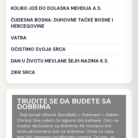
KOLIKO JOŠ DO DOLASKA MEHDIJA A.S.
ČUDESNA BOSNA: DUHOVNE TAČKE BOSNE I
HERCEGOVINE
VATRA
OČISTIMO SVOJA SRCA
DAN U ŽIVOTU MEVLANE ŠEJH NAZIMA K.S.
ZIKR SRCA
TRUDITE SE DA BUDETE SA
Ko
DOBRIMA
tr
Al
im.
Šejh Ismail effendi. Bismillahi-r-Rahmani-r-Rahim.
r
Oni koji čine zulum će sigurno biti kažnjeni. Zato se
Še
m
trudite da budete sa dobrima. Ne moramo biti
Rah
dobri,ali moramo biti sa dobrima. Onda će naše
je 
 dž.
ime biti zapisano sa njihovim i pazite. Za one za
evl