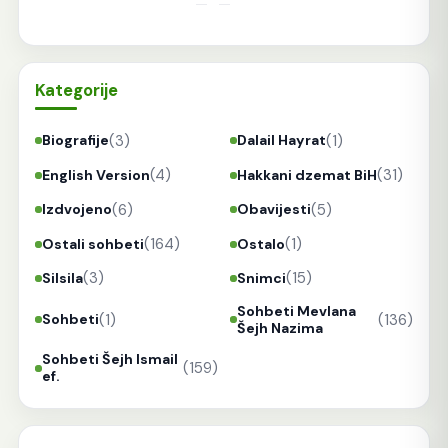
Kategorije
(3)
(1)
Biografije
Dalail Hayrat
(4)
(31)
English Version
Hakkani dzemat BiH
(6)
(5)
Izdvojeno
Obavijesti
(164)
(1)
Ostali sohbeti
Ostalo
(3)
(15)
Silsila
Snimci
Sohbeti Mevlana
(1)
(136)
Sohbeti
Šejh Nazima
Sohbeti Šejh Ismail
(159)
ef.