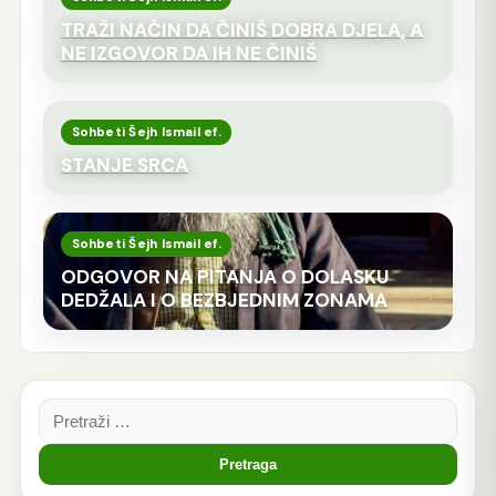
TRAŽI NAČIN DA ČINIŠ DOBRA DJELA, A
NE IZGOVOR DA IH NE ČINIŠ
Sohbeti Šejh Ismail ef.
STANJE SRCA
Sohbeti Šejh Ismail ef.
ODGOVOR NA PITANJA O DOLASKU
DEDŽALA I O BEZBJEDNIM ZONAMA
Pretraga: