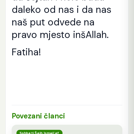
daleko od nas i da nas
naš put odvede na
pravo mjesto inšAllah.
Fatiha!
Povezani članci
Sohbeti Šejh Ismail ef.