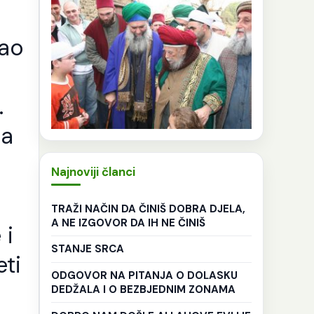
šao
.
da
Najnoviji članci
TRAŽI NAČIN DA ČINIŠ DOBRA DJELA,
A NE IZGOVOR DA IH NE ČINIŠ
 i
STANJE SRCA
eti
ODGOVOR NA PITANJA O DOLASKU
DEDŽALA I O BEZBJEDNIM ZONAMA