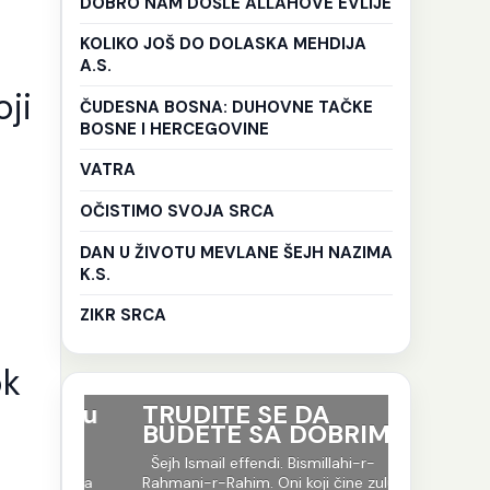
DOBRO NAM DOŠLE ALLAHOVE EVLIJE
KOLIKO JOŠ DO DOLASKA MEHDIJA
A.S.
ji
ČUDESNA BOSNA: DUHOVNE TAČKE
BOSNE I HERCEGOVINE
VATRA
OČISTIMO SVOJA SRCA
DAN U ŽIVOTU MEVLANE ŠEJH NAZIMA
K.S.
ZIKR SRCA
ok
ri su
TRUDITE SE DA
Ko god 
BUDETE SA DOBRIMA
put tr
je to i
-r-
Šejh Ismail effendi. Bismillahi-r-
evlija.
og jela
Rahmani-r-Rahim. Oni koji čine zulum