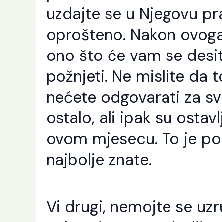
Še
uzdajte se u Njegovu pr
Ra
Al
oprošteno. Nakon ovoga
pu
sv
ono što će vam se desiti.
se
Nj
od
požnjeti. Ne mislite da t
i [
nećete odgovarati za sv
ostalo, ali ipak su ostav
ovom mjesecu. To je pos
najbolje znate.
Vi drugi, nemojte se uzr