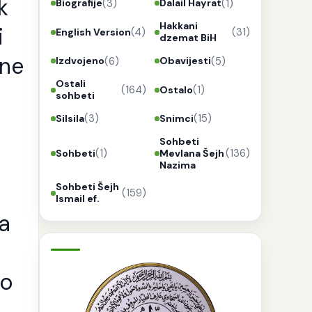
k
(3)
(1)
Biografije
Dalail Hayrat
Hakkani
i
(4)
(31)
English Version
dzemat BiH
 ne
(6)
(5)
Izdvojeno
Obavijesti
Ostali
(164)
(1)
Ostalo
sohbeti
(3)
(15)
Silsila
Snimci
Sohbeti
(1)
(136)
Sohbeti
Mevlana Šejh
Nazima
Sohbeti Šejh
(159)
Ismail ef.
da
to