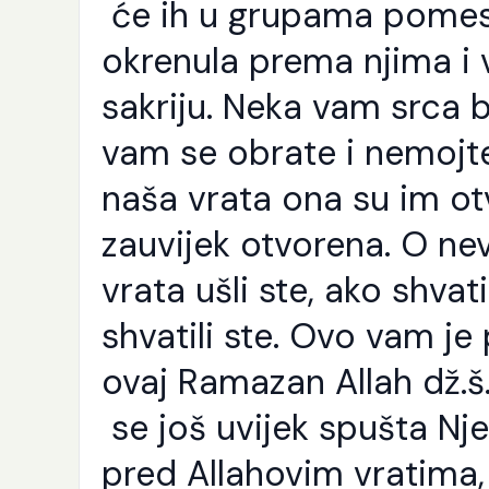
će ih u grupama pomesti
okrenula prema njima i 
sakriju. Neka vam srca 
vam se obrate i nemojte
naša vrata ona su im otv
zauvijek otvorena. O nev
vrata ušli ste, ako shv
shvatili ste. Ovo vam je 
ovaj Ramazan Allah dž.š
K
se još uvijek spušta Nj
p
j
pred Allahovim vratima, 
e