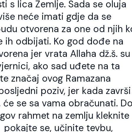
 s lica Zemlje. Sada se oluja
više neće imati gdje da se
budu otvorena za one od njih ko
 ih odbijati. Ko god dođe na
orena jer vrata Allaha dž.š. su
jernici, ako sad uđete na ta
atite značaj ovog Ramazana
posljedni poziv, jer kada završi
. će se sa vama obračunati. D
o god slijedi Allahov
Kod svakog jela t
egov rahmet na zemlju kleknite
ut treba da zna da
stvari važne
e to i put Allahovih
pokajte se, učinite tevbu,
Šejh Ismail effendi. Bismillahi
vlija.
Rahmani-r-Rahim. Kod svak