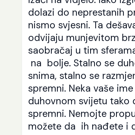
dolazi do neprestanih 
nismo svjesni. Ta dešav
odvijaju munjevitom brz
saobračaj u tim sferama, 
na bolje. Stalno se duh
snima, stalno se razmjenj
spremni. Neka vaše ime
duhovnom svijetu tako 
spremni. Nemojte propu
možete da ih nađete i 