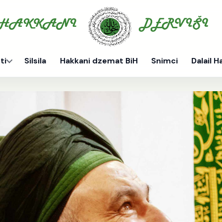
ti
Silsila
Hakkani dzemat BiH
Snimci
Dalail H