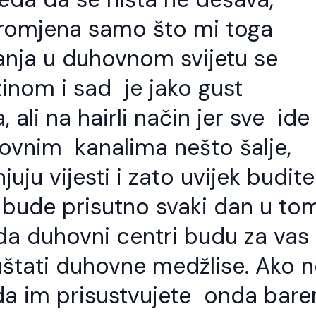
promjena samo što mi toga
anja u duhovnom svijetu se
inom i sad je jako gust
ali na hairli način jer sve ide
ovnim kanalima nešto šalje,
uju vijesti i zato uvijek budite
 bude prisutno svaki dan u to
da duhovni centri budu za vas
štati duhovne medžlise. Ako n
da im prisustvujete onda bar