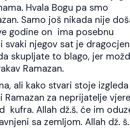
d nama. Hvala Bogu pa smo
azan. Samo još nikada nije do
ve godine on ima posebnu
 svaki njegov sat je dragocjen
da skupljate to blago, jer mož
vakav Ramazan.
a, ali kako stvari stoje izgleda
i Ramazan za neprijatelje vjere
d kufra. Allah dž.š. će im oduz
avnjeni sa zemljom. Allah dž. š.