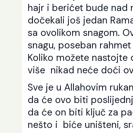
hajr i berićet bude na
dočekali još jedan Ram
sa ovolikom snagom. O
snagu, poseban rahmet i
Koliko možete nastojte 
više nikad neće doći o
Sve je u Allahovim rukam
da će ovo biti poslijednj
da će on biti ključ za pa
nešto i biće uništeni, sr