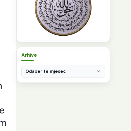
Arhive
Arhive
m
e
em