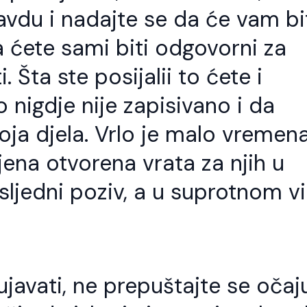
jh Ismail ef. Bismillahi-r-
tri su stvari važne Zikr Te
avdu i nadajte se da će vam bi
hmani-r-Rahim. Ko god slijedi
Šukur Kada se počinje jesti
lahov put treba da zna da je to i
se sa zikrom sa Bismilom. U 
 ćete sami biti odgovorni za
t Allahovih evlija. Allah dž.š. putem
je potreban Tefekur – Razmišl
ojih evlija šalje svojim slugama,oni
Da razmišljamo koliko nam je
 Šta ste posijalii to ćete i
 hrane na Allahovom izvoru,piju sa
š. dao nimeta i da ta hrana 
egovog duhovnog izvora. Ko god
nije […]
e na vrata jednog evlije,on je došao
o nigdje nije zapisivano i da
…]
oja djela. Vrlo je malo vremen
ljena otvorena vrata za njih u
ljedni poziv, a u suprotnom vi
ujavati, ne prepuštajte se očaju