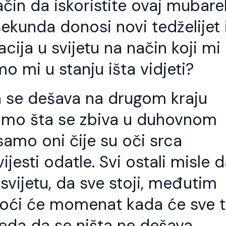
ačin da iskoristite ovaj mubare
ekunda donosi novi tedželijet 
acija u svijetu na način koji mi
o mi u stanju išta vidjeti?
 se dešava na drugom kraju
namo šta se zbiva u duhovnom
 samo oni čije su oči srca
ijesti odatle. Svi ostali misle 
svijetu, da sve stoji, međutim
 doći će momenat kada će sve 
gleda da se ništa ne dešava,