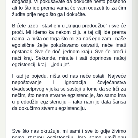
događaji. Vi pokušavate da dokučite nešto posebno
ali to što ide prema vama će vam oduzeti to za čim
žudite prije nego što ga i dokučite.
Bićete uzeti i stavljeni u „knjigu predodžbe“ i sve će
proći. Mi idemo ka nekom cilju a taj cilj ide prema
nama; a ništa od toga što mi za naš egoizam i naše
egoistične želje pokušavamo ostvariti, neće imati
opstanak. Sve će doći jednom kraju. Sve će proći i
naći kraj. Sekunde, minute i sati doprinose našoj
egzistenciji kraj – „jedu je“.
I kad je pojedu, ništa od nas neće ostati. Najveće
nepoštovanje i ignoracija čovječanstva
dvadesetprvog vijeka se sastoji u tome da se trči za
nečim, što nema stvarne egzistencije, što samo ima
u predodžbi egzistenciju – iako nam je data šansa
da dokučimo stvarnu egzistenciju.
Sve što nas okružuje, mi sami i sve to gdje živimo
nema stvarnu egzistenciju. Ima samo umišljenu