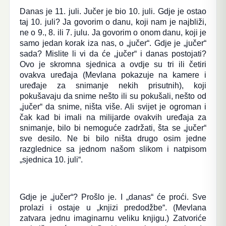
Danas je 11. juli. Jučer je bio 10. juli. Gdje je ostao
taj 10. juli? Ja govorim o danu, koji nam je najbliži,
ne o 9., 8. ili 7. julu. Ja govorim o onom danu, koji je
samo jedan korak iza nas, o „jučer“. Gdje je „jučer“
sada? Mislite li vi da će „jučer“ i danas postojati?
Ovo je skromna sjednica a ovdje su tri ili četiri
ovakva uređaja (Mevlana pokazuje na kamere i
uređaje za snimanje nekih prisutnih), koji
pokušavaju da snime nešto ili su pokušali, nešto od
„jučer“ da snime, ništa više. Ali svijet je ogroman i
čak kad bi imali na milijarde ovakvih uređaja za
snimanje, bilo bi nemoguće zadržati, šta se „jučer“
sve desilo. Ne bi bilo ništa drugo osim jedne
razglednice sa jednom našom slikom i natpisom
„sjednica 10. juli“.
Gdje je „jučer“? Prošlo je. I „danas“ će proći. Sve
prolazi i ostaje u „knjizi predodžbe“. (Mevlana
zatvara jednu imaginarnu veliku knjigu.) Zatvoriće