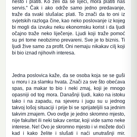
nešto i platiti. Ko želi da se liječi, mora platiti naš
servis.“ Čak i ako održe samo jedno predavanje,
traže da svaki slušalac plati. To znači da to oni iz
svjetskih razloga čine, kao neko poslovanje iz kojeg
bi mogli da izvuku neku ekonomsku korist i da ljudi
očajno traže neko liječenje. Ljudi koji traže pomoć
su pri tome neobzirno prevareni. Sve je to biznis. Ti
ljudi žive samo za profit. Oni nemaju nikakav cilj koji
bi bio iznad njihovih interesa.
Jedna poslovica kaže, da se osoba koja se se guši
u moru i za slamku hvata. Znači za sve što obećava
spas, pa makar to bio i neki zmaj, koji je mnogo
opasniji od tog mora. Današnji ljudi, kako na istoku
tako i na zapadu, na sjeveru i jugu su u jednog
takvoj lošoj situaciji i prije bi se sprijateljili sa jednim
takvim zmajem. Ovo ovdje je jedno skromno mjesto,
nije fakultet ili neki takav centar, koji vide samo neke
interese. Ne! Ovo je skromno mjesto i vi možete doći
kad i kako želite i slušati i naći unutrašnji mir.