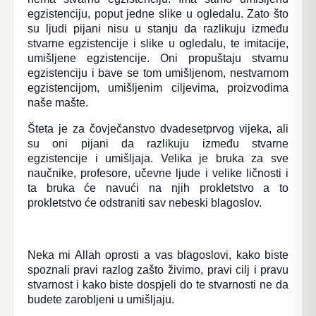
egzistenciju, poput jedne slike u ogledalu. Zato što
su ljudi pijani nisu u stanju da razlikuju između
stvarne egzistencije i slike u ogledalu, te imitacije,
umišljene egzistencije. Oni propuštaju stvarnu
egzistenciju i bave se tom umišljenom, nestvarnom
egzistencijom, umišljenim ciljevima, proizvodima
naše mašte.
Šteta je za čovječanstvo dvadesetprvog vijeka, ali
su oni pijani da razlikuju između stvarne
egzistencije i umišljaja. Velika je bruka za sve
naučnike, profesore, učevne ljude i velike ličnosti i
ta bruka će navući na njih prokletstvo a to
prokletstvo će odstraniti sav nebeski blagoslov.
Neka mi Allah oprosti a vas blagoslovi, kako biste
spoznali pravi razlog zašto živimo, pravi cilj i pravu
stvarnost i kako biste dospjeli do te stvarnosti ne da
budete zarobljeni u umišljaju.