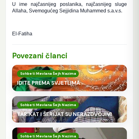
U ime najčasnijeg poslanika, najčasnijeg sluge
Allaha, Svemogućeg Sejjidina Muhammed s.a.v.s.
El-Fatiha
Povezani članci
Sohbeti Mevlana Šejh Nazima
IDITE PREMA SVJETLIMA
Sohbeti Mevlana Šejh Nazima
TARIKAT I ŠERIJAT SU NERAZDVOJIVI
Sohbeti Mevlana Šejh Nazima