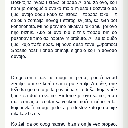
Beskrajna hvala i slava pripada Allahu za ovo, koji
nam je omogućio ovako malo mjesto i dozvolio da
ljudi ovdje dođu kako sa istoka i zapada tako i iz
dalekih zemalja novog i starog svijeta, sa svih pet
kontinenata. Mi ne pravimo nikakvu reklamu, jer ovo
nije biznis. Ako bi ovo bio biznis trebao bih se
pozabaviti time da napravim brošure. Ali su to duše
ljudi koje traže spas. Njihove duše zovu: „Upomoć!
Spasite nas!“ i onda primaju signale koji ih dovode
dovdje.
Drugi centri nas ne mogu ni pedalj podići iznad
zemlje, oni se kreću samo po zemlji. A duše, one
teže ka gore i to je ta privlačna sila duša, koja vuče
ljude da dođu ovamo. Pri tome je ovo samo jedan
mali centar, ali centar sa velikom moći, moćni centar
koji privlači mnoge ljude; a preduslov zato je da nije
nikakav biznis.
Ko želi da od ovog napravi biznis on je već propao.