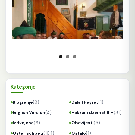
Prethodna
Sljedeća
Kategorije
(3)
(1)
Biografije
Dalail Hayrat
(4)
(31)
English Version
Hakkani dzemat BiH
(6)
(5)
Izdvojeno
Obavijesti
(164)
(1)
Ostali sohbeti
Ostalo