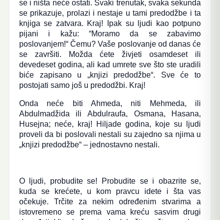
se i ništa neće ostati. Svaki trenutak, svaka sekunda
se prikazuje, prolazi i nestaje u tami predodžbe i ta
knjiga se zatvara. Kraj! Ipak su ljudi kao potpuno
pijani i kažu: “Moramo da se zabavimo
poslovanjem!“ Čemu? Vaše poslovanje od danas će
se završiti. Možda ćete živjeti osamdeset ili
devedeset godina, ali kad umrete sve što ste uradili
biće zapisano u „knjizi predodžbe“. Sve će to
postojati samo još u predodžbi. Kraj!
Onda neće biti Ahmeda, niti Mehmeda, ili
Abdulmadžida ili Abdulraufa, Osmana, Hasana,
Husejna; neće, kraj! Hiljade godina, koje su ljudi
proveli da bi poslovali nestali su zajedno sa njima u
„knjizi predodžbe“ – jednostavno nestali.
O ljudi, probudite se! Probudite se i obazrite se,
kuda se krećete, u kom pravcu idete i šta vas
očekuje. Trčite za nekim određenim stvarima a
istovremeno se prema vama kreću sasvim drugi