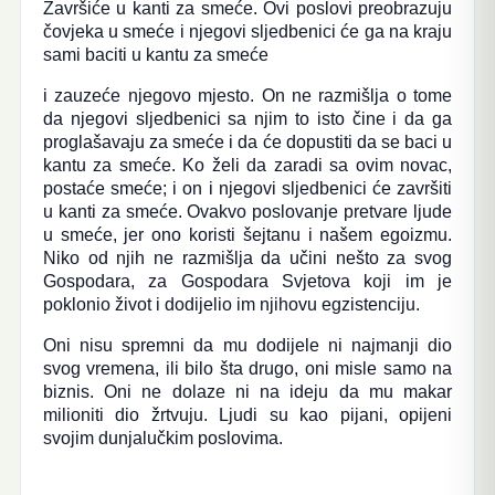
Završiće u kanti za smeće. Ovi poslovi preobrazuju
čovjeka u smeće i njegovi sljedbenici će ga na kraju
sami baciti u kantu za smeće
i zauzeće njegovo mjesto. On ne razmišlja o tome
da njegovi sljedbenici sa njim to isto čine i da ga
proglašavaju za smeće i da će dopustiti da se baci u
kantu za smeće. Ko želi da zaradi sa ovim novac,
postaće smeće; i on i njegovi sljedbenici će završiti
u kanti za smeće. Ovakvo poslovanje pretvare ljude
u smeće, jer ono koristi šejtanu i našem egoizmu.
Niko od njih ne razmišlja da učini nešto za svog
Gospodara, za Gospodara Svjetova koji im je
poklonio život i dodijelio im njihovu egzistenciju.
Oni nisu spremni da mu dodijele ni najmanji dio
svog vremena, ili bilo šta drugo, oni misle samo na
biznis. Oni ne dolaze ni na ideju da mu makar
milioniti dio žrtvuju. Ljudi su kao pijani, opijeni
svojim dunjalučkim poslovima.