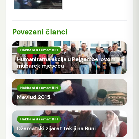
Povezani članci
Hakkani dzemat BiH
Humanitarna akcija u Pejgamberovom
mubarek mjesecu
Hakkani dzemat BiH
Mevlud 2015.
Hakkani dzemat BiH
Džematski zijaret tekiji na Buni