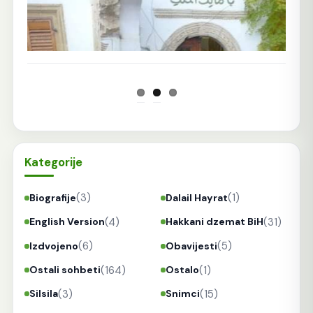
Kategorije
(3)
(1)
Biografije
Dalail Hayrat
(4)
(31)
English Version
Hakkani dzemat BiH
(6)
(5)
Izdvojeno
Obavijesti
(164)
(1)
Ostali sohbeti
Ostalo
(3)
(15)
Silsila
Snimci