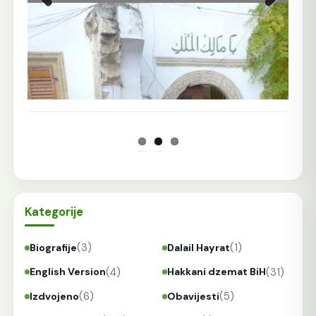
Prethodna
Sljedeća
Kategorije
(3)
(1)
Biografije
Dalail Hayrat
(4)
(31)
English Version
Hakkani dzemat BiH
(6)
(5)
Izdvojeno
Obavijesti