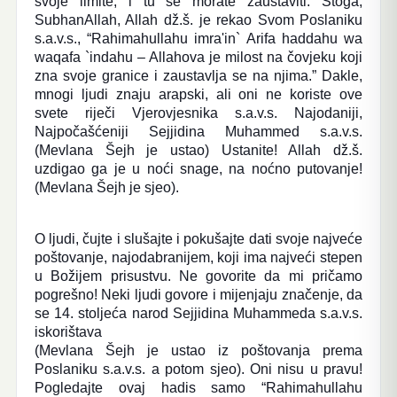
svoje limite, i tu se morate zaustaviti. Stoga,
SubhanAllah, Allah dž.š. je rekao Svom Poslaniku
s.a.v.s., “Rahimahullahu imra'in` Arifa haddahu wa
waqafa `indahu – Allahova je milost na čovjeku koji
zna svoje granice i zaustavlja se na njima.” Dakle,
mnogi ljudi znaju arapski, ali oni ne koriste ove
svete riječi Vjerovjesnika s.a.v.s. Najodaniji,
Najpočašćeniji Sejjidina Muhammed s.a.v.s.
(Mevlana Šejh je ustao) Ustanite! Allah dž.š.
uzdigao ga je u noći snage, na noćno putovanje!
(Mevlana Šejh je sjeo).
O ljudi, čujte i slušajte i pokušajte dati svoje najveće
poštovanje, najodabranijem, koji ima najveći stepen
u Božijem prisustvu. Ne govorite da mi pričamo
pogrešno! Neki ljudi govore i mijenjaju značenje, da
se 14. stoljeća narod Sejjidina Muhammeda s.a.v.s.
iskorištava
(Mevlana Šejh je ustao iz poštovanja prema
Poslaniku s.a.v.s. a potom sjeo). Oni nisu u pravu!
Pogledajte ovaj hadis samo “Rahimahullahu