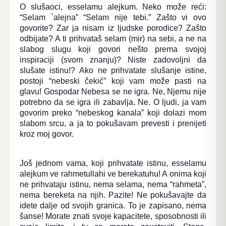
O slušaoci, esselamu alejkum. Neko može reći:
“Selam `alejna” “Selam nije tebi.” Zašto vi ovo
govorite? Zar ja nisam iz ljudske porodice? Zašto
odbijate? A ti prihvataš selam (mir) na sebi, a ne na
slabog slugu koji govori nešto prema svojoj
inspiraciji (svom znanju)? Niste zadovoljni da
slušate istinu!? Ako ne prihvatate slušanje istine,
postoji “nebeski čekić” koji vam može pasti na
glavu! Gospodar Nebesa se ne igra. Ne, Njemu nije
potrebno da se igra ili zabavlja. Ne. O ljudi, ja vam
govorim preko “nebeskog kanala” koji dolazi mom
slabom srcu, a ja to pokušavam prevesti i prenijeti
kroz moj govor.
Još jednom vama, koji prihvatate istinu, esselamu
alejkum ve rahmetullahi ve berekatuhu! A onima koji
ne prihvataju istinu, nema selama, nema “rahmeta”,
nema bereketa na njih. Pazite! Ne pokušavajte da
idete dalje od svojih granica. To je zapisano, nema
šanse! Morate znati svoje kapacitete, sposobnosti ili