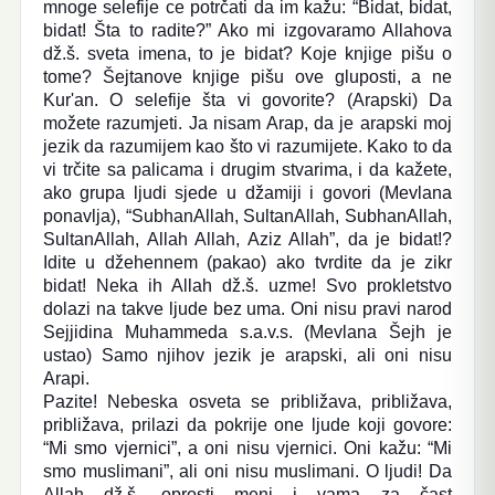
mnoge selefije ce potrčati da im kažu: “Bidat, bidat,
bidat! Šta to radite?” Ako mi izgovaramo Allahova
dž.š. sveta imena, to je bidat? Koje knjige pišu o
tome? Šejtanove knjige pišu ove gluposti, a ne
Kur'an. O selefije šta vi govorite? (Arapski) Da
možete razumjeti. Ja nisam Arap, da je arapski moj
jezik da razumijem kao što vi razumijete. Kako to da
vi trčite sa palicama i drugim stvarima, i da kažete,
ako grupa ljudi sjede u džamiji i govori (Mevlana
ponavlja), “SubhanAllah, SultanAllah, SubhanAllah,
SultanAllah, Allah Allah, Aziz Allah”, da je bidat!?
Idite u džehennem (pakao) ako tvrdite da je zikr
bidat! Neka ih Allah dž.š. uzme! Svo prokletstvo
dolazi na takve ljude bez uma. Oni nisu pravi narod
Sejjidina Muhammeda s.a.v.s. (Mevlana Šejh je
ustao) Samo njihov jezik je arapski, ali oni nisu
Arapi.
Pazite! Nebeska osveta se približava, približava,
približava, prilazi da pokrije one ljude koji govore:
“Mi smo vjernici”, a oni nisu vjernici. Oni kažu: “Mi
smo muslimani”, ali oni nisu muslimani. O ljudi! Da
Allah dž.š. oprosti meni i vama za čast