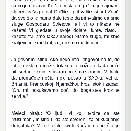
samo je dostavio Kur'an, ništa drugo.” To je najmanji
stepen vašeg uma! Dođite i prihvatite istinu! Znači
da sve što je nama dato jeste da prihvatimo da smo
sluge Gospodaru Svjetova, ali vi to nikada ne
kažete! Vi gledate u svoje dolare, funte, zlato, i
kažete: “Mi smo takav narod! Nismo sluge, mi smo
kraljevi, mi smo kraljice, mi smo medicinari.”
Ja govorim istinu. Ako neko ima prigovor na to, do
jutra, nešto ga može dotaknuti i možda nikada neće
biti sretan! O moji slušaoci, mi smo skromni. Vi trčite
da pronađete nešto, neki posao u SAD-u, Velikoj
Britaniji, Francuskoj, Njemačkoj, kroz istok i zapad.
“Oh, mi pokušavamo doći do bogatstva kroz te
zemlje.”
Meleci pitaju: “O ljudi, vi koji tvrdite da ste
muslimani, mislite li da ste stvoreni za prikupljanje
dunjaluka? Vi ne učite sveti Kur`an i ono što je