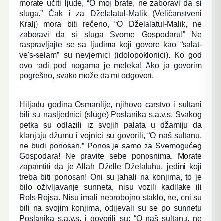
morate učiti ljude, “O moj brate, ne zaboravi da si
sluga.” Čak i za Dželalatul-Malik (Veličanstveni
Kralj) mora biti rečeno, “O Dželalatul-Malik, ne
zaboravi da si sluga Svome Gospodaru!” Ne
raspravljajte se sa ljudima koji govore kao “salat-
ve's-selam” su nevjernici (idolopoklonici). Ko god
ovo radi pod nogama je meleka! Ako ja govorim
pogrešno, svako može da mi odgovori.
Hiljadu godina Osmanlije, njihovo carstvo i sultani
bili su nasljednici (sluge) Poslanika s.a.v.s. Svakog
petka su odlazili iz svojih palata u džamiju da
klanjaju džumu i vojnici su govorili, “O naš sultanu,
ne budi ponosan.” Ponos je samo za Svemogućeg
Gospodara! Ne pravite sebe ponosnima. Morate
zapamtiti da je Allah Dželle Dželaluhu, jedini koji
treba biti ponosan! Oni su jahali na konjima, to je
bilo oživljavanje sunneta, nisu vozili kadilake ili
Rols Rojsa. Nisu imali neprobojno staklo, ne, oni su
bili na svojim konjima, odijevali su se po sunnetu
Poslanika s.a.v.s. i govorili su: “O naš sultanu, ne