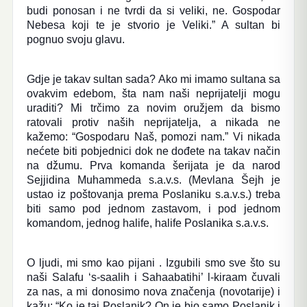
budi ponosan i ne tvrdi da si veliki, ne. Gospodar
Nebesa koji te je stvorio je Veliki.” A sultan bi
pognuo svoju glavu.
Gdje je takav sultan sada? Ako mi imamo sultana sa
ovakvim edebom, šta nam naši neprijatelji mogu
uraditi? Mi trčimo za novim oružjem da bismo
ratovali protiv naših neprijatelja, a nikada ne
kažemo: “Gospodaru Naš, pomozi nam.” Vi nikada
nećete biti pobjednici dok ne dođete na takav način
na džumu. Prva komanda šerijata je da narod
Sejjidina Muhammeda s.a.v.s. (Mevlana Šejh je
ustao iz poštovanja prema Poslaniku s.a.v.s.) treba
biti samo pod jednom zastavom, i pod jednom
komandom, jednog halife, halife Poslanika s.a.v.s.
O ljudi, mi smo kao pijani . Izgubili smo sve što su
naši Salafu ‘s-saalih i Sahaabatihi’ l-kiraam čuvali
za nas, a mi donosimo nova značenja (novotarije) i
kažu: “Ko je taj Poslanik? On je bio samo Poslanik i