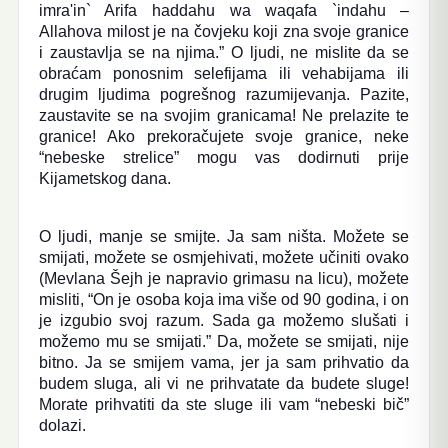
imra'in` Arifa haddahu wa waqafa `indahu –
Allahova milost je na čovjeku koji zna svoje granice
i zaustavlja se na njima.” O ljudi, ne mislite da se
obraćam ponosnim selefijama ili vehabijama ili
drugim ljudima pogrešnog razumijevanja. Pazite,
zaustavite se na svojim granicama! Ne prelazite te
granice! Ako prekoračujete svoje granice, neke
“nebeske strelice” mogu vas dodirnuti prije
Kijametskog dana.
O ljudi, manje se smijte. Ja sam ništa. Možete se
smijati, možete se osmjehivati, možete učiniti ovako
(Mevlana Šejh je napravio grimasu na licu), možete
misliti, “On je osoba koja ima više od 90 godina, i on
je izgubio svoj razum. Sada ga možemo slušati i
možemo mu se smijati.” Da, možete se smijati, nije
bitno. Ja se smijem vama, jer ja sam prihvatio da
budem sluga, ali vi ne prihvatate da budete sluge!
Morate prihvatiti da ste sluge ili vam “nebeski bič”
dolazi.