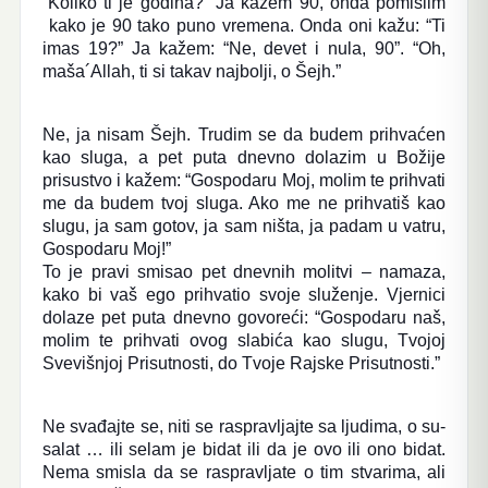
“Koliko ti je godina?” Ja kažem 90, onda pomislim
kako je 90 tako puno vremena. Onda oni kažu: “Ti
imas 19?” Ja kažem: “Ne, devet i nula, 90”. “Oh,
maša´Allah, ti si takav najbolji, o Šejh.”
Ne, ja nisam Šejh. Trudim se da budem prihvaćen
kao sluga, a pet puta dnevno dolazim u Božije
prisustvo i kažem: “Gospodaru Moj, molim te prihvati
me da budem tvoj sluga. Ako me ne prihvatiš kao
slugu, ja sam gotov, ja sam ništa, ja padam u vatru,
Gospodaru Moj!”
To je pravi smisao pet dnevnih molitvi – namaza,
kako bi vaš ego prihvatio svoje služenje. Vjernici
dolaze pet puta dnevno govoreći: “Gospodaru naš,
molim te prihvati ovog slabića kao slugu, Tvojoj
Svevišnjoj Prisutnosti, do Tvoje Rajske Prisutnosti.”
Ne svađajte se, niti se raspravljajte sa ljudima, o su-
salat … ili selam je bidat ili da je ovo ili ono bidat.
Nema smisla da se raspravljate o tim stvarima, ali