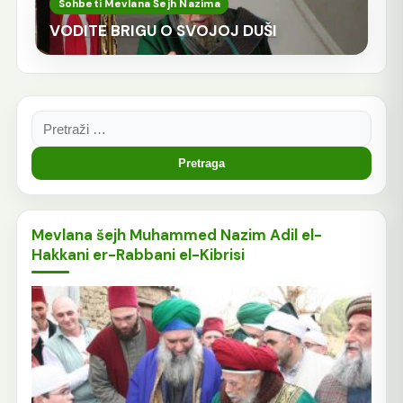
Sohbeti Mevlana Šejh Nazima
VODITE BRIGU O SVOJOJ DUŠI
Pretraga:
Mevlana šejh Muhammed Nazim Adil el-
Hakkani er-Rabbani el-Kibrisi