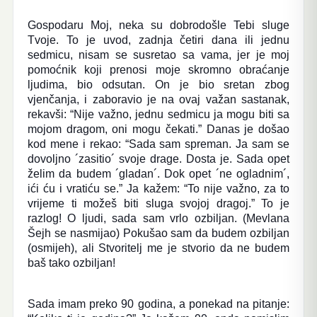
Gospodaru Moj, neka su dobrodošle Tebi sluge
Tvoje. To je uvod, zadnja četiri dana ili jednu
sedmicu, nisam se susretao sa vama, jer je moj
pomoćnik koji prenosi moje skromno obraćanje
ljudima, bio odsutan. On je bio sretan zbog
vjenčanja, i zaboravio je na ovaj važan sastanak,
rekavši: “Nije važno, jednu sedmicu ja mogu biti sa
mojom dragom, oni mogu čekati.” Danas je došao
kod mene i rekao: “Sada sam spreman. Ja sam se
dovoljno ´zasitio´ svoje drage. Dosta je. Sada opet
želim da budem ´gladan´. Dok opet ´ne ogladnim´,
ići ću i vratiću se.” Ja kažem: “To nije važno, za to
vrijeme ti možeš biti sluga svojoj dragoj.” To je
razlog! O ljudi, sada sam vrlo ozbiljan. (Mevlana
Šejh se nasmijao) Pokušao sam da budem ozbiljan
(osmijeh), ali Stvoritelj me je stvorio da ne budem
baš tako ozbiljan!
Sada imam preko 90 godina, a ponekad na pitanje: