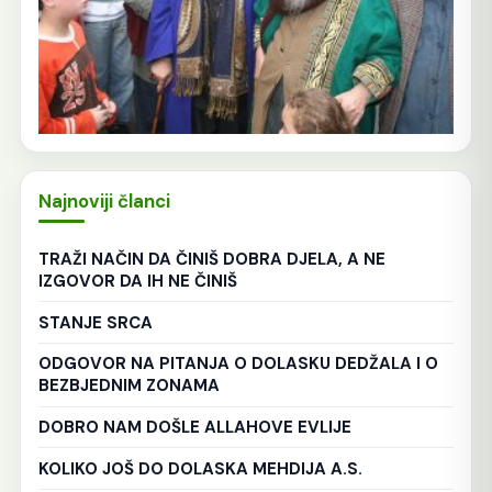
Najnoviji članci
TRAŽI NAČIN DA ČINIŠ DOBRA DJELA, A NE
IZGOVOR DA IH NE ČINIŠ
STANJE SRCA
ODGOVOR NA PITANJA O DOLASKU DEDŽALA I O
BEZBJEDNIM ZONAMA
DOBRO NAM DOŠLE ALLAHOVE EVLIJE
KOLIKO JOŠ DO DOLASKA MEHDIJA A.S.