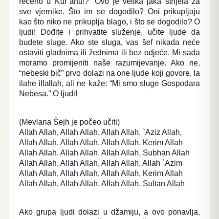
rečeno u Kur´anu!?” Ovo je velika jaka strijela za
sve vjernike. Što im se dogodilo? Oni prikupljaju
kao što niko ne prikuplja blago, i što se dogodilo? O
ljudi! Dođite i prihvatite služenje, učite ljude da
budete sluge. Ako ste sluga, vas šef nikada neće
ostaviti gladnima ili žednima ili bez odjeće. Mi sada
moramo promijeniti naše razumijevanje. Ako ne,
“nebeski bič” prvo dolazi na one ljude koji govore, la
ilahe illallah, ali ne kaže: “Mi smo sluge Gospodara
Nebesa.” O ljudi!
(Mevlana Šejh je počeo učiti)
Allah Allah, Allah Allah, Allah Allah, `Aziz Allah,
Allah Allah, Allah Allah, Allah Allah, Kerim Allah
Allah Allah, Allah Allah, Allah Allah, Subhan Allah
Allah Allah, Allah Allah, Allah Allah, Allah `Azim
Allah Allah, Allah Allah, Allah Allah, Kerim Allah
Allah Allah, Allah Allah, Allah Allah, Sultan Allah
Ako grupa ljudi dolazi u džamiju, a ovo ponavlja,