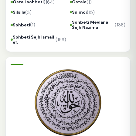
(164)
(1)
Ostali sohbeti
Ostalo
(3)
(15)
Silsila
Snimci
Sohbeti Mevlana
(1)
(136)
Sohbeti
Šejh Nazima
Sohbeti Šejh Ismail
(159)
ef.