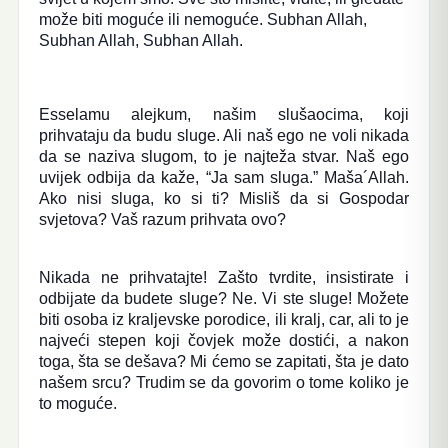
može biti moguće ili nemoguće. Subhan Allah,
Subhan Allah, Subhan Allah.
Esselamu alejkum, našim slušaocima, koji
prihvataju da budu sluge. Ali naš ego ne voli nikada
da se naziva slugom, to je najteža stvar. Naš ego
uvijek odbija da kaže, “Ja sam sluga.” Maša´Allah.
Ako nisi sluga, ko si ti? Misliš da si Gospodar
svjetova? Vaš razum prihvata ovo?
Nikada ne prihvatajte! Zašto tvrdite, insistirate i
odbijate da budete sluge? Ne. Vi ste sluge! Možete
biti osoba iz kraljevske porodice, ili kralj, car, ali to je
najveći stepen koji čovjek može dostići, a nakon
toga, šta se dešava? Mi ćemo se zapitati, šta je dato
našem srcu? Trudim se da govorim o tome koliko je
to moguće.