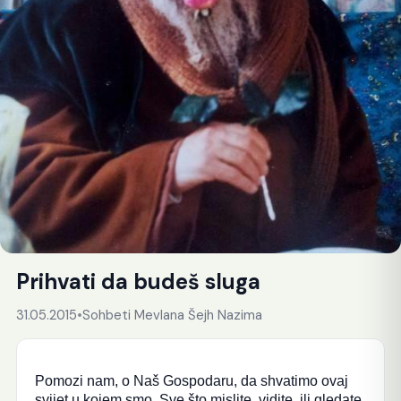
Prihvati da budeš sluga
31.05.2015
•
Sohbeti Mevlana Šejh Nazima
Pomozi nam, o Naš Gospodaru, da shvatimo ovaj
svijet u kojem smo. Sve što mislite, vidite, ili gledate