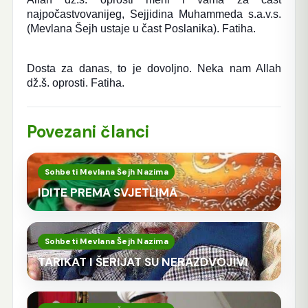
najpočastvovanijeg, Sejjidina Muhammeda s.a.v.s.
(Mevlana Šejh ustaje u čast Poslanika). Fatiha.
Dosta za danas, to je dovoljno. Neka nam Allah
dž.š. oprosti. Fatiha.
Povezani članci
Sohbeti Mevlana Šejh Nazima
IDITE PREMA SVJETLIMA
Sohbeti Mevlana Šejh Nazima
TARIKAT I ŠERIJAT SU NERAZDVOJIVI