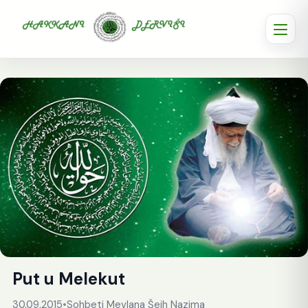
Put u Melekut
30.09.2015
•
Sohbeti Mevlana Šejh Nazima