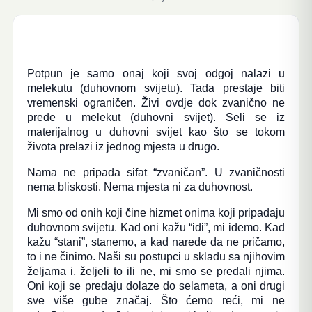
Potpun je samo onaj koji svoj odgoj nalazi u
melekutu (duhovnom svijetu). Tada prestaje biti
vremenski ograničen. Živi ovdje dok zvanično ne
pređe u melekut (duhovni svijet). Seli se iz
materijalnog u duhovni svijet kao što se tokom
života prelazi iz jednog mjesta u drugo.
Nama ne pripada sifat “zvaničan”. U zvaničnosti
nema bliskosti. Nema mjesta ni za duhovnost.
Mi smo od onih koji čine hizmet onima koji pripadaju
duhovnom svijetu. Kad oni kažu “idi”, mi idemo. Kad
kažu “stani”, stanemo, a kad narede da ne pričamo,
to i ne činimo. Naši su postupci u skladu sa njihovim
željama i, željeli to ili ne, mi smo se predali njima.
Oni koji se predaju dolaze do selameta, a oni drugi
sve više gube značaj. Što ćemo reći, mi ne