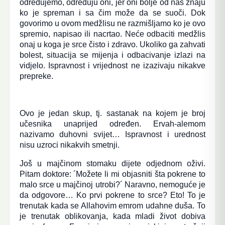
određujemo, određuju oni, jer oni bolje od nas znaju
ko je spreman i sa čim može da se suoči. Dok
govorimo u ovom medžlisu ne razmišljamo ko je ovo
spremio, napisao ili nacrtao. Neće odbaciti medžlis
onaj u koga je srce čisto i zdravo. Ukoliko ga zahvati
bolest, situacija se mijenja i odbacivanje izlazi na
vidjelo. Ispravnost i vrijednost ne izazivaju nikakve
prepreke.
Ovo je jedan skup, tj. sastanak na kojem je broj
učesnika unaprijed određen. Ervah-alemom
nazivamo duhovni svijet… Ispravnost i urednost
nisu uzroci nikakvih smetnji.
Još u majčinom stomaku dijete odjednom oživi.
Pitam doktore: ´Možete li mi objasniti šta pokrene to
malo srce u majčinoj utrobi?´ Naravno, nemoguće je
da odgovore… Ko prvi pokrene to srce? Eto! To je
trenutak kada se Allahovim emrom udahne duša. To
je trenutak oblikovanja, kada mladi život dobiva