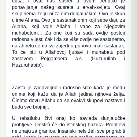
duša. I ovaj naš susret u ovom trenutku je
ponavljanje našeg susreta u ervah-svijetu. Ovaj
skup nema želju ni za čim dunjalučkim. Ovo je skup
u ime Allaha. Ovo je sastanak onih koji sebe daju za
Allaha, koji vole Allaha i vape za Njegovim
muhabetom… Za one koji su sada ovdje postoji
radosna vijest; čak i da se više ovdje ne sastanemo,
na ahiretu ćemo svi zajedno ponovo imati sastanak.
To će biti u Allahovoj ljubavi i muhabetu pod
zastavom Pejgambera a.s. (Huzurullah i
Huzuruhabib).
Zaista je zadovoljno i radosno srce kada je među
onima koji kažu da je Allah jedina njihova želja.
Činimo dovu Allahu da se ovakvi skupovi nastave i
budu sve brojniji.
U rahatluku živi onaj ko savlada dunjalučke
prohtjeve. Dostići će do istinskog huzura. Prohtjevi
ne znaju za granice. Insanski nefs želi sve prigrabiti