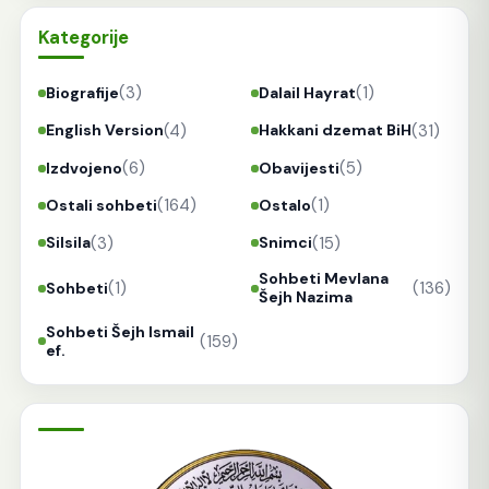
Kategorije
(3)
(1)
Biografije
Dalail Hayrat
(4)
(31)
English Version
Hakkani dzemat BiH
(6)
(5)
Izdvojeno
Obavijesti
(164)
(1)
Ostali sohbeti
Ostalo
(3)
(15)
Silsila
Snimci
Sohbeti Mevlana
(1)
(136)
Sohbeti
Šejh Nazima
Sohbeti Šejh Ismail
(159)
ef.