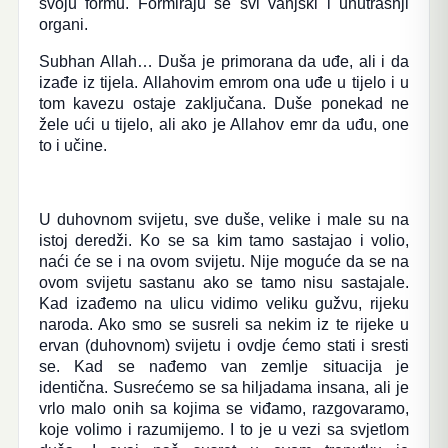
svoju formu. Formiraju se svi vanjski i unutrašnji
organi.
Subhan Allah… Duša je primorana da uđe, ali i da
izađe iz tijela. Allahovim emrom ona uđe u tijelo i u
tom kavezu ostaje zaključana. Duše ponekad ne
žele ući u tijelo, ali ako je Allahov emr da uđu, one
to i učine.
U duhovnom svijetu, sve duše, velike i male su na
istoj deredži. Ko se sa kim tamo sastajao i volio,
naći će se i na ovom svijetu. Nije moguće da se na
ovom svijetu sastanu ako se tamo nisu sastajale.
Kad izađemo na ulicu vidimo veliku gužvu, rijeku
naroda. Ako smo se susreli sa nekim iz te rijeke u
ervan (duhovnom) svijetu i ovdje ćemo stati i sresti
se. Kad se nađemo van zemlje situacija je
identična. Susrećemo se sa hiljadama insana, ali je
vrlo malo onih sa kojima se viđamo, razgovaramo,
koje volimo i razumijemo. I to je u vezi sa svjetlom