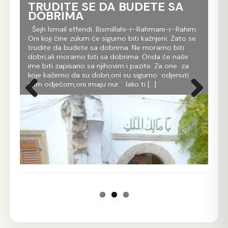
TRUDITE SE DA BUDETE SA
Ko
DOBRIMA
tr
Al
im.
Šejh Ismail effendi. Bismillahi-r-Rahmani-r-Rahim.
r
Oni koji čine zulum će sigurno biti kažnjeni. Zato se
Še
m
trudite da budete sa dobrima. Ne moramo biti
Rah
dobri,ali moramo biti sa dobrima. Onda će naše
je 
 dž.
ime biti zapisano sa njihovim i pazite. Za one za
evl
koje kažemo da su dobri,oni su sigurno odjenuti
All
tom odjećom,oni imaju nur. Iako ti […]
Ko 
Prethodna
Sljedeća