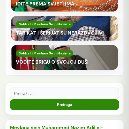
IDITE PREMA SVJETLIMA
Sohbeti Mevlana Šejh Nazima
TARIKAT I ŠERIJAT SU NERAZDVOJIVI
Sohbeti Mevlana Šejh Nazima
VODITE BRIGU O SVOJOJ DUŠI
Pretraga:
Mevlana šejh Muhammed Nazim Adil el-