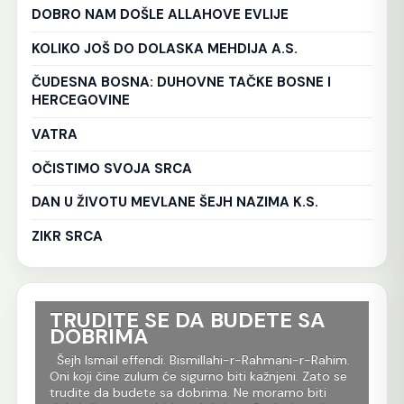
DOBRO NAM DOŠLE ALLAHOVE EVLIJE
KOLIKO JOŠ DO DOLASKA MEHDIJA A.S.
ČUDESNA BOSNA: DUHOVNE TAČKE BOSNE I
HERCEGOVINE
VATRA
OČISTIMO SVOJA SRCA
DAN U ŽIVOTU MEVLANE ŠEJH NAZIMA K.S.
ZIKR SRCA
TRUDITE SE DA BUDETE SA
Ko
DOBRIMA
tr
Al
im.
Šejh Ismail effendi. Bismillahi-r-Rahmani-r-Rahim.
r
Oni koji čine zulum će sigurno biti kažnjeni. Zato se
Še
m
trudite da budete sa dobrima. Ne moramo biti
Rah