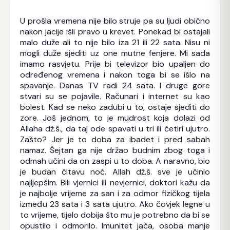
U prošla vremena nije bilo struje pa su ljudi obično
nakon jacije išli pravo u krevet. Ponekad bi ostajali
malo duže ali to nije bilo iza 21 ili 22 sata. Nisu ni
mogli duže sjediti uz one mutne fenjere. Mi sada
imamo rasvjetu. Prije bi televizor bio upaljen do
određenog vremena i nakon toga bi se išlo na
spavanje. Danas TV radi 24 sata. I druge gore
stvari su se pojavile. Računari i internet su kao
bolest. Kad se neko zadubi u to, ostaje sjediti do
zore. Još jednom, to je mudrost koja dolazi od
Allaha dž.š., da taj ode spavati u tri ili četiri ujutro.
Zašto? Jer je to doba za ibadet i pred sabah
namaz. Šejtan ga nije držao budnim zbog toga i
odmah učini da on zaspi u to doba. A naravno, bio
je budan čitavu noć. Allah dž.š. sve je učinio
najljepšim. Bili vjernici ili nevjernici, doktori kažu da
je najbolje vrijeme za san i za odmor fizičkog tijela
između 23 sata i 3 sata ujutro. Ako čovjek legne u
to vrijeme, tijelo dobija što mu je potrebno da bi se
opustilo i odmorilo. Imunitet jača, osoba manje