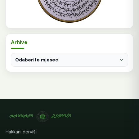
Arhive
Arhive
Hakkani derviši