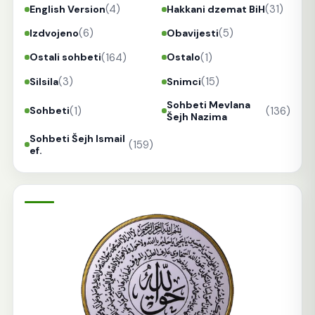
(4)
(31)
English Version
Hakkani dzemat BiH
(6)
(5)
Izdvojeno
Obavijesti
(164)
(1)
Ostali sohbeti
Ostalo
(3)
(15)
Silsila
Snimci
Sohbeti Mevlana
(1)
(136)
Sohbeti
Šejh Nazima
Sohbeti Šejh Ismail
(159)
ef.