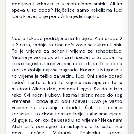
obolijeva i zdravija je u mentalnom smislu. Ali ko
spava u to doba? Najčešće samo nekolicina ljudi
ide u krevet prije ponoći ili u jedan ujutro.
Noć je takođe podijeljena na tri dijela. Kad prođe 2
ili 3 sata, zadnja trećina noći zove se sulusu-l-ahir.
To je vrijeme za seher i vrijeme za tehedždžud.
Veoma je važno ustati i činiti ibadet u to doba. To
je najblagoslovljenije vrijeme noći i dana. To je doba
kad se dobija najviše nagrada. Narvno, ustajanje u
to vrijeme je teško za većinu ljudi. Oni sjede dotad
radeći nešto a kad to vrijeme nastupi, a i tu je
mudrost Allaha dž.š., oni odu i legnu. Svuda je isto
tako. Svi noćni klubovi, kazina i slično rade do tog
vremena i onda ljudi odu spavati. Ovo je važno
vrijeme za ustajanje i ibadet. Čak je i učenje
korisnije u to doba i ostaje bolje u glavama djece.
Ali gdje su oni koji će ustati u to vrijeme? Neka nam
Allah dž.š. pomogne da ustajemo u te sate. Ima
dova našeg Mubarek Poslanika s.a.v.s.: