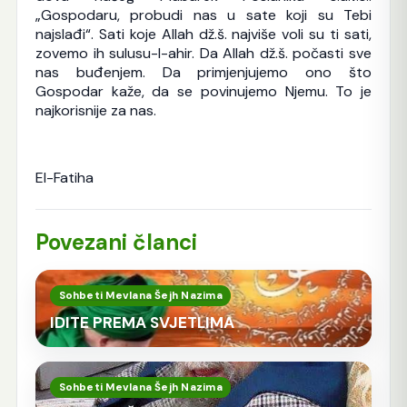
„Gospodaru, probudi nas u sate koji su Tebi
najslađi“. Sati koje Allah dž.š. najviše voli su ti sati,
zovemo ih sulusu-l-ahir. Da Allah dž.š. počasti sve
nas buđenjem. Da primjenjujemo ono što
Gospodar kaže, da se povinujemo Njemu. To je
najkorisnije za nas.
El-Fatiha
Povezani članci
Sohbeti Mevlana Šejh Nazima
IDITE PREMA SVJETLIMA
Sohbeti Mevlana Šejh Nazima