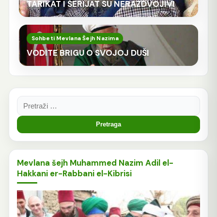
TARIKAT I ŠERIJAT SU NERAZDVOJIVI
Sohbeti Mevlana Šejh Nazima
VODITE BRIGU O SVOJOJ DUŠI
Pretraga:
Mevlana šejh Muhammed Nazim Adil el-
Hakkani er-Rabbani el-Kibrisi