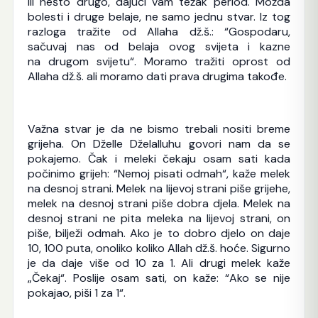
ili nešto drugo, dajući vam težak period. Možda
bolesti i druge belaje, ne samo jednu stvar. Iz tog
razloga tražite od Allaha dž.š.: “Gospodaru,
sačuvaj nas od belaja ovog svijeta i kazne
na drugom svijetu“. Moramo tražiti oprost od
Allaha dž.š. ali moramo dati prava drugima takođe.
Važna stvar je da ne bismo trebali nositi breme
grijeha. On Dželle Dželalluhu govori nam da se
pokajemo. Čak i meleki čekaju osam sati kada
počinimo grijeh: “Nemoj pisati odmah“, kaže melek
na desnoj strani. Melek na lijevoj strani piše grijehe,
melek na desnoj strani piše dobra djela. Melek na
desnoj strani ne pita meleka na lijevoj strani, on
piše, bilježi odmah. Ako je to dobro djelo on daje
10, 100 puta, onoliko koliko Allah dž.š. hoće. Sigurno
je da daje više od 10 za 1. Ali drugi melek kaže
„Čekaj“. Poslije osam sati, on kaže: “Ako se nije
pokajao, piši 1 za 1“.