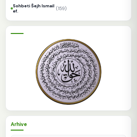
Sohbeti Šejh Ismail
(159)
ef.
Arhive