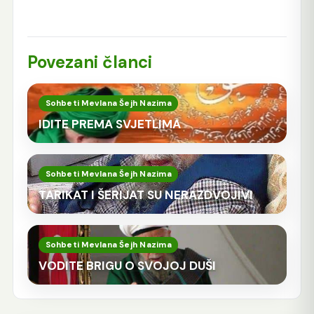
Povezani članci
Sohbeti Mevlana Šejh Nazima
IDITE PREMA SVJETLIMA
Sohbeti Mevlana Šejh Nazima
TARIKAT I ŠERIJAT SU NERAZDVOJIVI
Sohbeti Mevlana Šejh Nazima
VODITE BRIGU O SVOJOJ DUŠI