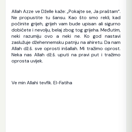
Allah Azze ve Dželle kaže: „Pokajte se, Ja praštam“.
Ne propustite tu šansu. Kao što smo rekli, kad
počinite grijeh, grijeh vam bude upisan ali sigurno
dobićete i nevolju, belaj zbog tog grijeha. Međutim,
neki razumiju ovo a neki ne. Ko god nastavi
zaslužuje džehennemsku patnju na ahiretu. Da nam
Allah dž.š. sve oprosti inšallah. Mi tražimo oprost.
Neka nas Allah dž.š. uputi na pravi put i tražimo
oprosta uvijek.
Ve min Allahi tevfik. El-Fatiha