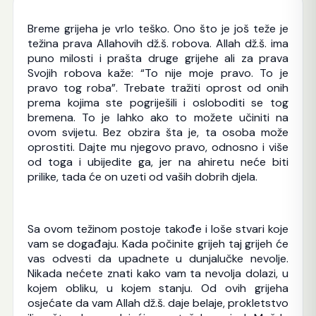
Breme grijeha je vrlo teško. Ono što je još teže je
težina prava Allahovih dž.š. robova. Allah dž.š. ima
puno milosti i prašta druge grijehe ali za prava
Svojih robova kaže: “To nije moje pravo. To je
pravo tog roba”. Trebate tražiti oprost od onih
prema kojima ste pogriješili i osloboditi se tog
bremena. To je lahko ako to možete učiniti na
ovom svijetu. Bez obzira šta je, ta osoba može
oprostiti. Dajte mu njegovo pravo, odnosno i više
od toga i ubijedite ga, jer na ahiretu neće biti
prilike, tada će on uzeti od vaših dobrih djela.
Sa ovom težinom postoje takođe i loše stvari koje
vam se događaju. Kada počinite grijeh taj grijeh će
vas odvesti da upadnete u dunjalučke nevolje.
Nikada nećete znati kako vam ta nevolja dolazi, u
kojem obliku, u kojem stanju. Od ovih grijeha
osjećate da vam Allah dž.š. daje belaje, prokletstvo