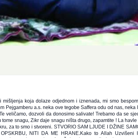
 i mišljenja koja dolaze odjednom i iznenada, mi smo bespom
om Pejgamberu a.s. neka ove tegobe Saffera odu od nas, neka lj
a Te veličamo, dozvoli da donosimo salivate! Trebamo da se sj
ome snagu, Zikr daje snagu ništa drugo, zapamtite ! La havle 
 Zikru, za to smo i stvoreni. STVORIO SAM LJUDE I DŽINE SA
PSKRBU, NITI DA ME HRANE.Kako to Allah Uzvišeni li