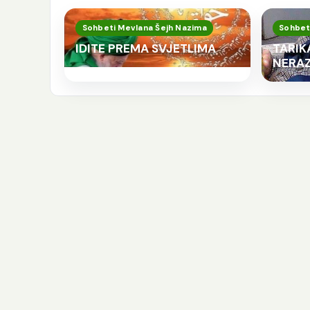
Sohbeti Mevlana Šejh Nazima
Sohbet
IDITE PREMA SVJETLIMA
TARIKA
NERAZ
K
p
j
e