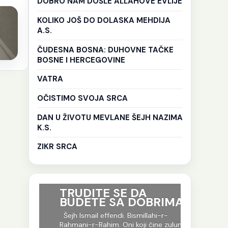
DOBRO NAM DOŠLE ALLAHOVE EVLIJE
KOLIKO JOŠ DO DOLASKA MEHDIJA
A.S.
ČUDESNA BOSNA: DUHOVNE TAČKE
BOSNE I HERCEGOVINE
VATRA
OČISTIMO SVOJA SRCA
DAN U ŽIVOTU MEVLANE ŠEJH NAZIMA
K.S.
ZIKR SRCA
ri su
TRUDITE SE DA
Ko god 
BUDETE SA DOBRIMA
put tr
je to i
-r-
Šejh Ismail effendi. Bismillahi-r-
evlija.
og jela
Rahmani-r-Rahim. Oni koji čine zulum