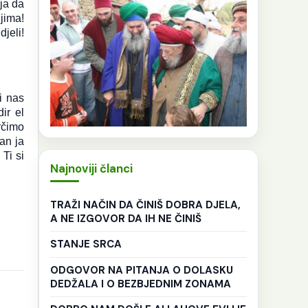
ja da
jima!
jeli!
i nas
ir el
rčimo
an ja
Ti si
Najnoviji članci
TRAŽI NAČIN DA ČINIŠ DOBRA DJELA,
A NE IZGOVOR DA IH NE ČINIŠ
STANJE SRCA
ODGOVOR NA PITANJA O DOLASKU
DEDŽALA I O BEZBJEDNIM ZONAMA