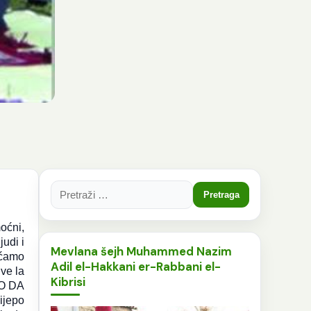
Pretraga:
oćni,
udi i
Mevlana šejh Muhammed Nazim
ećamo
Adil el-Hakkani er-Rabbani el-
ve la
Kibrisi
MO DA
jepo