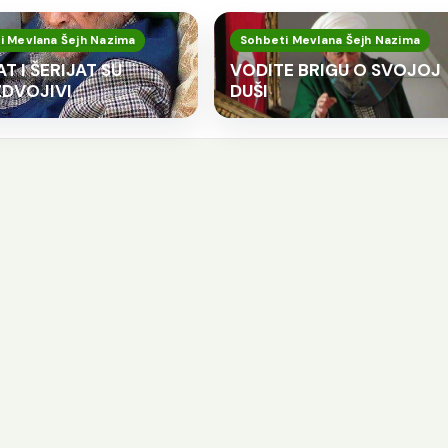
i Mevlana Šejh Nazima
Sohbeti Mevlana Šejh Nazima
T I ŠERIJAT SU
VODITE BRIGU O SVOJOJ
DVOJIVI
DUŠI
o god slijedi Allahov
Kod svakog jela t
ut treba da zna da
stvari važne
e to i put Allahovih
Šejh Ismail effendi. Bismillahi
vlija.
Rahmani-r-Rahim. Kod svak