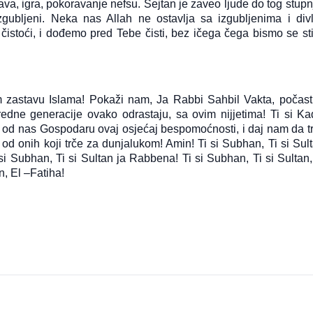
ava, igra, pokoravanje nefsu. Šejtan je zaveo ljude do tog stupn
izgubljeni. Neka nas Allah ne ostavlja sa izgubljenima i divl
istoći, i dođemo pred Tebe čisti, bez ičega čega bismo se stid
 zastavu Islama! Pokaži nam, Ja Rabbi Sahbil Vakta, počast
e generacije ovako odrastaju, sa ovim nijjetima! Ti si Kad
i od nas Gospodaru ovaj osjećaj bespomoćnosti, i daj nam da t
d onih koji trče za dunjalukom! Amin! Ti si Subhan, Ti si Sult
si Subhan, Ti si Sultan ja Rabbena! Ti si Subhan, Ti si Sultan, 
n, El –Fatiha!