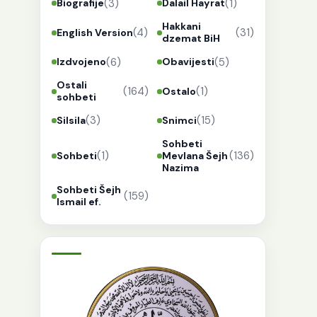
(3)
(1)
Biografije
Dalail Hayrat
Hakkani
(4)
(31)
English Version
dzemat BiH
(6)
(5)
Izdvojeno
Obavijesti
Ostali
(164)
(1)
Ostalo
sohbeti
(3)
(15)
Silsila
Snimci
Sohbeti
(1)
(136)
Sohbeti
Mevlana Šejh
Nazima
Sohbeti Šejh
(159)
Ismail ef.