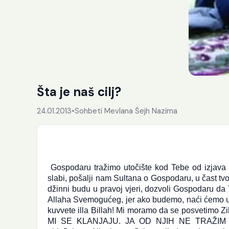
Šta je naš cilj?
24.01.2013
•
Sohbeti Mevlana Šejh Nazima
Gospodaru tražimo utočište kod Tebe od izjava
slabi, pošalji nam Sultana o Gospodaru, u čast tv
džinni budu u pravoj vjeri, dozvoli Gospodaru d
Allaha Svemogućeg, jer ako budemo, naći ćemo u t
kuvvete illa Billah! Mi moramo da se posvetimo
MI SE KLANJAJU. JA OD NJIH NE TRAŽIM O