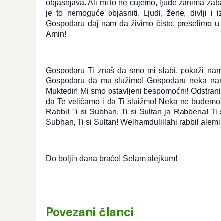
objašnjava. Ali mi to ne čujemo, ljude zanima zab
je to nemoguće objasniti. Ljudi, žene, divlji i 
Gospodaru daj nam da živimo čisto, preselimo u č
Amin!
Gospodaru Ti znaš da smo mi slabi, pokaži nam
Gospodaru da mu služimo! Gospodaru neka naredn
Muktedir! Mi smo ostavljeni bespomoćni! Odstran
da Te veličamo i da Ti sluižmo! Neka ne budemo o
Rabbi! Ti si Subhan, Ti si Sultan ja Rabbena! Ti 
Subhan, Ti si Sultan! Welhamdulillahi rabbil alemi
Do boljih dana braćo! Selam alejkum!
Povezani članci