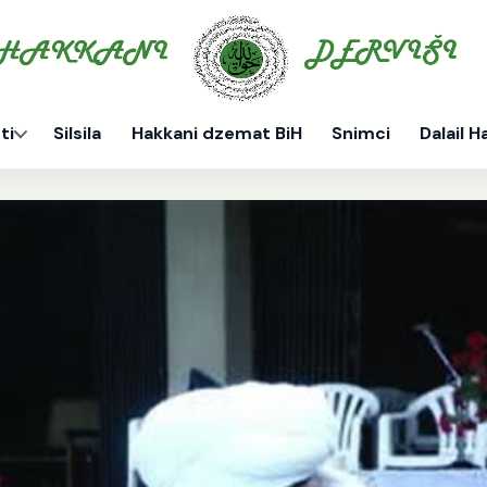
ti
Silsila
Hakkani dzemat BiH
Snimci
Dalail H