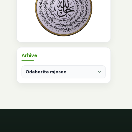
Arhive
Arhive