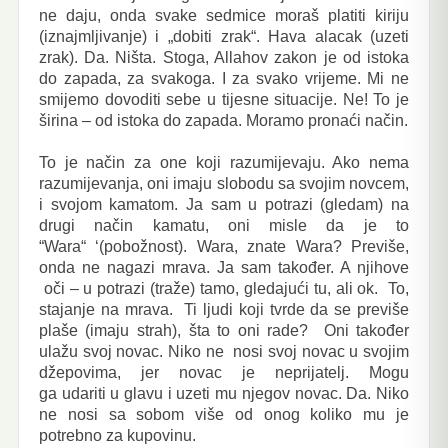
ne daju, onda svake sedmice moraš platiti kiriju
(iznajmljivanje) i „dobiti zrak“. Hava alacak (uzeti
zrak). Da. Ništa. Stoga, Allahov zakon je od istoka
do zapada, za svakoga. I za svako vrijeme. Mi ne
smijemo dovoditi sebe u tijesne situacije. Ne! To je
širina – od istoka do zapada. Moramo pronaći način.
To je način za one koji razumijevaju. Ako nema
razumijevanja, oni imaju slobodu sa svojim novcem,
i svojom kamatom. Ja sam u potrazi (gledam) na
drugi način kamatu, oni misle da je to
“Wara“
‘(pobožnost). Wara, znate
Wara? Previše,
onda ne nagazi mrava. Ja sam također. A njihove
oči – u potrazi (traže) tamo, gledajući tu, ali ok. To,
stajanje na mrava. Ti ljudi koji tvrde da se previše
plaše (imaju strah), šta to oni rade? Oni također
ulažu svoj novac. Niko ne nosi svoj novac u svojim
džepovima, jer novac je neprijatelj. Mogu
ga udariti u glavu i uzeti mu njegov novac. Da. Niko
ne nosi sa sobom više od onog koliko mu je
potrebno za kupovinu.