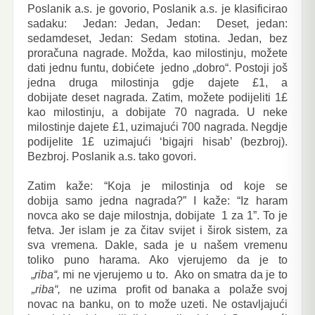
Poslanik
a.s. je
govorio, Poslanik
a.s.
je klasificirao
sadaku: Jedan: Jedan, Jedan: Deset, jedan:
sedamdeset, Jedan: Sedam stotina. Jedan, bez
proračuna nagrade. Možda, kao milostinju, možete
dati jednu funtu, dobićete jedno „dobro“. Postoji još
jedna druga milostinja gdje dajete £1, a
dobijate deset nagrada. Zatim, možete podijeliti 1£
kao milostinju, a dobijate 70 nagrada. U neke
milostinje dajete £1, uzimajući 700 nagrada. Negdje
podijelite 1£ uzimajući ‘bigajri hisab’ (bezbroj).
Bezbroj. Poslanik
a.s. tako
govori.
Zatim kaže: “Koja je milostinja od koje se
dobija samo jedna nagrada?” I kaže: “Iz haram
novca ako se daje milostnja, dobijate 1 za 1”. To je
fetva. Jer islam je za čitav svijet i širok sistem, za
sva vremena. Dakle, sada je u našem vremenu
toliko puno harama. Ako vjerujemo da je to
„
riba“,
mi ne vjerujemo u to. Ako on smatra da je to
„riba“,
ne uzima profit od banaka a polaže svoj
novac na banku, on to može uzeti. Ne ostavljajući