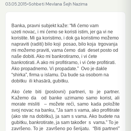
03.05.2015
•
Sohbeti Mevlana Šejh Nazima
Banka, pravni subjekt kaže: “Mi ćemo vam
uzeti novac, i mi ćemo se koristi istim, jer ga vi ne
koristite. Mi ga koristimo, i dok ga koristimo možemo
napraviti (raditi) bilo koji posao, bilo koja trgovanja
mi možemo praviti, vama ćemo dati deset posto od
naše dobiti. Ako mi bankrotiramo, i vi ćete
bankrotirati. A ako mi profitiramo, i vi ćete profitirati.
Ako propadnemo. Vi propadate.” Ovo je dakle
“shirka”, firma u islamu. Da bude sa osobom na
dobitku ili khasārā, gubitku.
Ako ćete biti (poslovni) partneri, to je partner.
Kažemo da od banke uzimamo samo korist, ali
morate misliti – možete reći, samo kada položite
svoj novac na banku, “Ja sam s vama, ako profitirate
(ako ste na dobitku), ja sam s vama. Ako budete na
gubitku, bankrotirate, ja sam također s vama.” To je
završeno. To je završeno po šerijatu. “Biti partneri”