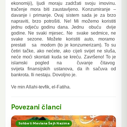
ekonomiji), ljudi moraju zadržati svoju imovinu.
tračenje mora biti zaustavljeno. Konzumiranje –
davanje i primanje. Ovaj sistem sada je za brzo
napraviti, brzo potrošiti. Ne! Mi možemo koristiti
jednu odjeću godinu dana. Jednu obuću dvije
godine. Ne svaki mjesec. Ne svake sedmice, ne
svake sezone. Možete koristiti auto, moramo
prestati sa modom (to je konzumerizam). To su
četiri tačke, ako nećete, ako cijeli svijet ne sluša,
neće moći skontati kuda se kreću. Završeno! To je
islamski pogled na čuvanje čitavog
svijeta finansijskih ustanova, da ih sačuva od
bankrota. Ili nestaju. Dovoljno je.
Ve min Allahi-tevfik, el-Fatiha.
Povezani članci
Sohbeti Mevlana Šejh Nazima