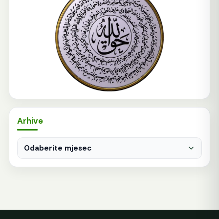
Arhive
Arhive