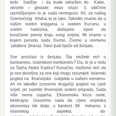
torbi hadžije i da bude odnešen do Kabe,
otvorite i gledate; mrav silazi. S običnim
razmišljanjem to je sada nemoguće. Ali, za našeg
Svemoćnog Allaha, to je lako. Također znamo da u
našim svetim knjigama u svetom Kur'anu, u
svetim hadisima, dobijamo vijest da
koračamo prema kraju ovog svijeta. Mi znamo u
kojem periodu sada živimo. Živimo u vremenu
‘jabābira’ (tirana). Takvi ljudi bježe od šerijata.
Sve proizlazi iz šerijata. Šta možete reći o
bankarstvu, islamskom bankarstvu? Da, to je u redu
za Šejha Abdul Kadira? Konačno, možemo reći da
je ovo dovoljno za one koji mogu razumjeti Islamski
pogled na finansijske subjekte u našem vremenu.
Ali mi također iznosimo drugačiji pogled na cijeli
svijet, jer svjetski finansijski sistem propada. Sada
više nema uspjeha. Ekonomska kriza raste,
beskrajno. Govorimo sada da cijela svijetska
ekonomija ide dolje, u bankrot. Mi trebamo, s
islamskog aspekta, da