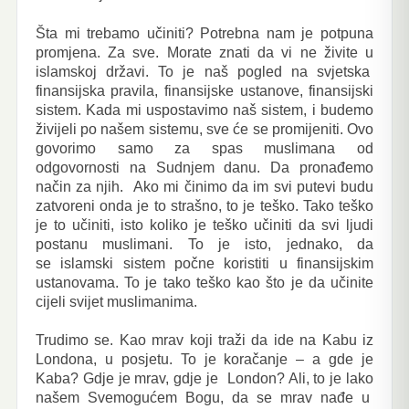
Šta mi trebamo učiniti? Potrebna nam je potpuna
promjena. Za sve. Morate znati da vi ne živite u
islamskoj državi. To je naš pogled na svjetska
finansijska pravila, finansijske ustanove, finansijski
sistem. Kada mi uspostavimo naš sistem, i budemo
živijeli po našem sistemu, sve će se promijeniti. Ovo
govorimo samo za spas muslimana od
odgovornosti na Sudnjem danu. Da pronađemo
način za njih. Ako mi činimo da im svi putevi budu
zatvoreni onda je to strašno, to je teško. Tako teško
je to učiniti, isto koliko je teško učiniti da svi ljudi
postanu muslimani. To je isto, jednako, da
se islamski sistem počne koristiti u finansijskim
ustanovama. To je tako teško kao što je da učinite
cijeli svijet muslimanima.
Trudimo se. Kao mrav koji traži da ide na Kabu iz
Londona, u posjetu. To je koračanje – a gde je
Kaba? Gdje je mrav, gdje je London? Ali, to je lako
našem Svemogućem Bogu, da se mrav nađe u