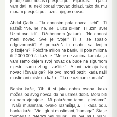
je bolje otići noćas i presjeći put.” Pljačkaš. – “I ja ću
vam dati, tu neki bogati trgovac dolazi, tako da mu
moram presjeći put i uzeti njegov novac.
Abdul Qadir – “Ja donosim pola novca tebi”. Ti
kažeš: “Ne, ne, ne, ne! E'uzu bi-llāh. Ti uzmi sve!
Uzmi ovo, idi”. Džehennem (pakao). “Ne donosi
meni novac. Sve je tvoje!” Ti si se spasio
odgovornosti? A pomažeš tu osobu sa tvojim
pištoljem? Položite milion na banku ili pola miliona
ili 2.000.000 £ i kažete: “Mene ne zanima kamata, ja
vam samo dajem svoj novac da bude na sigurnom
mjestu, samo zbog zaštite.” A oni uzimaju tvoj
novac i čuvaju ga? Na ovo moraš paziti, kada naši
muslimani misle da kažu – “Ja ne uzimam kamatu”.
Banka kaže, “Oh, ti si jako dobra osoba, kako
možeš, od svog novca, da ne uzmeš dobit. Mora biti
da nam vjerujete. Mi polažemo tamo i gledamo”.
Naši muslimani, ovako razmišljaju. I kada odu,
banka kaže: “Vidi, glupi muslimani, ‘humaqa”. Šta je
“humaqa’? “Nerazumni (glupi) ljudi, ovi muslimani,