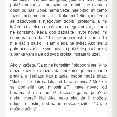
polažu novac, a ne uzimaju dobit, ne uzimaju
dobiti od nas. Bolje, nema veze, nije bitno, mi ćemo
uzeti, mi ćemo koristiti.” Kako mi želimo, mi ćemo
se zadovoljiti s njegovom dobiti (profitom), a mi
kažemo uvijek da mu čuvamo njegov novac, nikada
ne koristimo. Kada god zatražite svoj novac, mi
ćemo vam ga dati.” To nije pobožnost u islamu. To
nije način na koji islam gleda na svijet. Ako ste u
potrebi da zaštitite svoj novac i polažete ga u banku,
a banka vam daje od svog profita, morate to uzeti.
Ako vi kažete, “Ja to ne koristitim,” slobodni ste. Vi to
možete uzeti i možda dati nekome jer mi imamo
pravila u šerijatu; kao pitanje, osoba može pitati,
“Može li se dati sadaka od haram novca? Može li
se podijeliti kao milostinja?” Imate novac od
harama. Šta da radite? Bacićete ga na putu? U
rijeku, more? Ne! Ako neko pita da li možete
udijeliti milostinju od haram novca, kažite – “Da, to
možete učiniti”