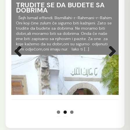
TRUDITE SE DA BUDETE SA
Ko
DOBRIMA
tr
Al
im.
Šejh Ismail effendi. Bismillahi-r-Rahmani-r-Rahim.
r
Oni koji čine zulum će sigurno biti kažnjeni. Zato se
Še
m
trudite da budete sa dobrima. Ne moramo biti
Rah
dobri,ali moramo biti sa dobrima. Onda će naše
je 
 dž.
ime biti zapisano sa njihovim i pazite. Za one za
evl
koje kažemo da su dobri,oni su sigurno odjenuti
All
tom odjećom,oni imaju nur. Iako ti […]
Ko 
Prethodna
Sljedeća