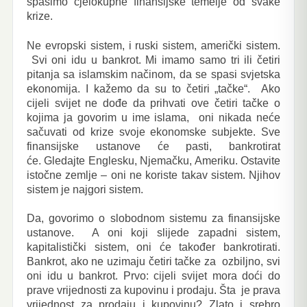
spasimo cjelokupne finansijske temelje od svake
krize.
Ne evropski sistem, i ruski sistem, američki sistem.
Svi oni idu u bankrot. Mi imamo samo tri ili četiri
pitanja sa islamskim načinom, da se spasi svjetska
ekonomija. I kažemo da su to četiri „tačke“. Ako
cijeli svijet ne dođe da prihvati ove četiri tačke o
kojima ja govorim u ime islama, oni nikada neće
sačuvati od krize svoje ekonomske subjekte. Sve
finansijske ustanove će pasti, bankrotirat
će. Gledajte Englesku, Njemačku, Ameriku. Ostavite
istočne zemlje – oni ne koriste takav sistem. Njihov
sistem je najgori sistem.
Da, govorimo o slobodnom sistemu za finansijske
ustanove. A oni koji slijede zapadni sistem,
kapitalistički sistem, oni će također bankrotirati.
Bankrot, ako ne uzimaju četiri tačke za ozbiljno, svi
oni idu u bankrot. Prvo: cijeli svijet mora doći do
prave vrijednosti za kupovinu i prodaju. Šta je prava
vrijednost za prodaju i kupovinu? Zlato i srebro