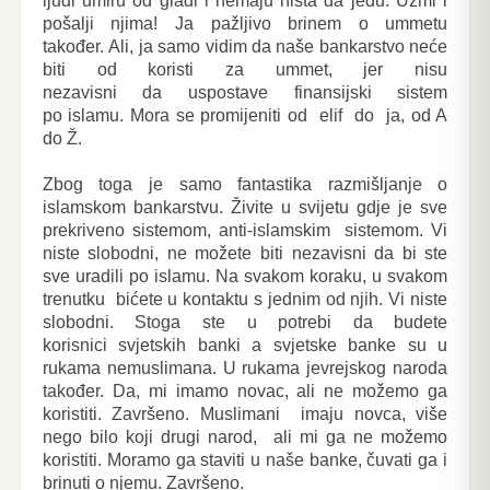
ljudi umiru od gladi i nemaju ništa da jedu. Uzmi i
pošalji njima! Ja pažljivo brinem o ummetu
također. Ali, ja samo vidim da naše bankarstvo neće
biti od koristi za ummet, jer nisu
nezavisni da uspostave finansijski sistem
po islamu. Mora se promijeniti od elif do ja, od A
do Ž.
Zbog toga je samo fantastika razmišljanje o
islamskom bankarstvu. Živite u svijetu gdje je sve
prekriveno sistemom, anti-islamskim sistemom. Vi
niste slobodni, ne možete biti nezavisni da bi ste
sve uradili po islamu. Na svakom koraku, u svakom
trenutku bićete u kontaktu s jednim od njih. Vi niste
slobodni. Stoga ste u potrebi da budete
korisnici svjetskih banki a svjetske banke su u
rukama nemuslimana. U rukama jevrejskog naroda
također. Da, mi imamo novac, ali ne možemo ga
koristiti. Završeno. Muslimani imaju novca, više
nego bilo koji drugi narod, ali mi ga ne možemo
koristiti. Moramo ga staviti u naše banke, čuvati ga i
brinuti o njemu. Završeno.