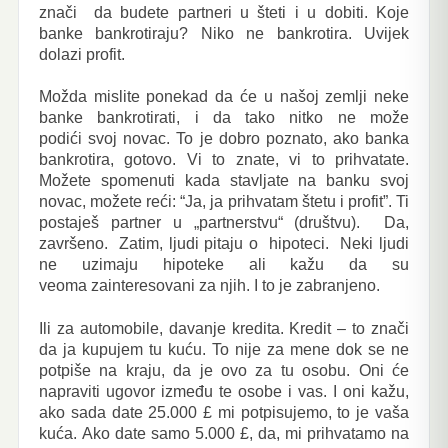
znači da budete partneri u šteti i u dobiti. Koje
banke bankrotiraju? Niko ne bankrotira. Uvijek
dolazi profit.
Možda mislite ponekad da će u našoj zemlji neke
banke bankrotirati, i da tako nitko ne može
podići svoj novac. To je dobro poznato, ako banka
bankrotira, gotovo. Vi to znate, vi to prihvatate.
Možete spomenuti kada stavljate na banku svoj
novac, možete reći: “Ja, ja prihvatam štetu i profit”. Ti
postaješ partner u „partnerstvu“ (društvu). Da,
završeno. Zatim, ljudi pitaju o hipoteci. Neki ljudi
ne uzimaju hipoteke ali kažu da su
veoma zainteresovani za njih. I to je zabranjeno.
Ili za automobile, davanje kredita. Kredit – to znači
da ja kupujem tu kuću. To nije za mene dok se ne
potpiše na kraju, da je ovo za tu osobu. Oni će
napraviti ugovor između te osobe i vas. I oni kažu,
ako sada date 25.000 £ mi potpisujemo, to je vaša
kuća. Ako date samo 5.000 £, da, mi prihvatamo na