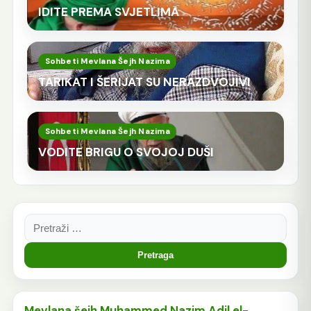
IDITE PREMA SVJETLIMA
Sohbeti Mevlana Šejh Nazima
TARIKAT I ŠERIJAT SU NERAZDVOJIVI
Sohbeti Mevlana Šejh Nazima
VODITE BRIGU O SVOJOJ DUŠI
Pretraga:
Mevlana šejh Muhammed Nazim Adil el-