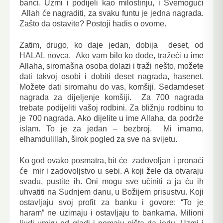
banci. Uzmi i podijeli kao milostinju, i Svemogući
Allah će nagraditi, za svaku funtu je jedna nagrada.
Zašto da ostavite? Postoji hadis o ovome.
Zatim, drugo, ko daje jedan, dobija deset, od
HALAL novca. Ako vam bilo ko dođe, tražeći u ime
Allaha, siromašna osoba dolazi i traži nešto, možete
dati takvoj osobi i dobiti deset nagrada, hasenet.
Možete dati siromahu do vas, komšiji. Sedamdeset
nagrada za dijeljenje komšiji. Za 700 nagrada
trebate podijeliti vašoj rodbini. Za bližnju rodbinu to
je 700 nagrada. Ako dijelite u ime Allaha, da podrže
islam. To je za jedan – bezbroj. Mi imamo,
elhamdulillah, širok pogled za sve na svijetu.
Ko god ovako posmatra, bit će zadovoljan i pronaći
će mir i zadovoljstvo u sebi. A koji žele da otvaraju
svađu, pustite ih. Oni mogu sve učiniti a ja ću ih
uhvatiti na Sudnjem danu, u Božijem prisustvu. Koji
ostavljaju svoj profit za banku i govore: “To je
haram” ne uzimaju i ostavljaju to bankama. Milioni