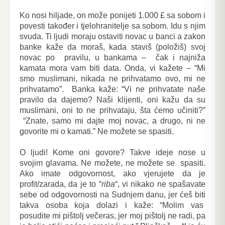
Ko nosi hiljade, on može ponijeti 1.000 £ sa sobom i
povesti također i tjelohranitelje sa sobom. Idu s njim
svuda. Ti ljudi moraju ostaviti novac u banci a zakon
banke kaže da moraš, kada staviš (položiš) svoj
novac po pravilu, u bankama – čak i najniža
kamata mora vam biti data. Onda, vi kažete – “Mi
smo muslimani, nikada ne prihvatamo ovo, mi ne
prihvatamo”. Banka kaže: “Vi ne prihvatate naše
pravilo da dajemo? Naši klijenti, oni kažu da su
muslimani, oni to ne prihvataju, šta ćemo učiniti?”
“Znate, samo mi dajte moj novac, a drugo, ni ne
govorite mi o kamati.” Ne možete se spasiti.
O ljudi! Kome oni govore? Takve ideje nose u
svojim glavama. Ne možete, ne možete se spasiti.
Ako imate odgovornost, ako vjerujete da je
profit/zarada, da je to “
riba
“, vi nikako ne spašavate
sebe od odgovornosti na Sudnjem danu, jer ćeš biti
takva osoba koja dolazi i kaže: “Molim vas
posudite mi pištolj večeras, jer moj pištolj ne radi, pa