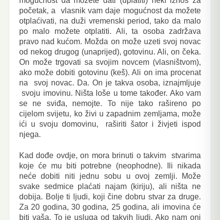
mogućnost da možete dati (uplatiti) neki iznos za
početak, a vlasnik vam daje mogućnost da možete
otplaćivati, na duži vremenski period, tako da malo
po malo možete otplatiti. Ali, ta osoba zadržava
pravo nad kućom. Možda on može uzeti svoj novac
od nekog drugog (unaprijed), gotovinu. Ali, on čeka.
On može trgovati sa svojim novcem (vlasništvom),
ako može dobiti gotovinu (keš). Ali on ima procenat
na svoj novac. Da. On je takva osoba, iznajmljuje
svoju imovinu. Ništa loše u tome također. Ako vam
se ne sviđa, nemojte. To nije tako rašireno po
cijelom svijetu, ko živi u zapadnim zemljama, može
ići u svoju domovinu, raširiti šator i živjeti ispod
njega.
Kad dođe ovdje, on mora brinuti o takvim stvarima
koje će mu biti potrebne (neophodne). Ili nikada
neće dobiti niti jednu sobu u ovoj zemlji. Može
svake sedmice plaćati najam (kiriju), ali ništa ne
dobija. Bolje ti ljudi, koji čine dobru stvar za druge.
Za 20 godina, 30 godina, 25 godina, ali imovina će
biti vaša. To je usluga od takvih ljudi. Ako nam oni