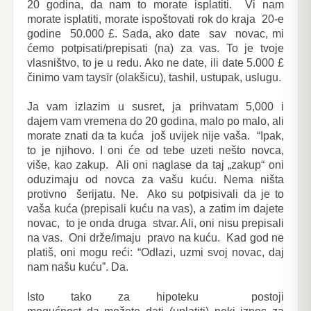
20 godina, da nam to morate isplatiti. Vi nam
morate isplatiti, morate ispoštovati rok do kraja 20-e
godine 50.000 £. Sada, ako date sav novac, mi
ćemo potpisati/prepisati (na) za vas. To je tvoje
vlasništvo, to je u redu. Ako ne date, ili date 5.000 £
činimo vam taysīr (olakšicu), tashil, ustupak, uslugu.
Ja vam izlazim u susret, ja prihvatam 5,000 i
dajem vam vremena do 20 godina, malo po malo, ali
morate znati da ta kuća još uvijek nije vaša. “Ipak,
to je njihovo. I oni će od tebe uzeti nešto novca,
više, kao zakup. Ali oni naglase da taj „zakup“ oni
oduzimaju od novca za vašu kuću. Nema ništa
protivno šerijatu. Ne. Ako su potpisivali da je to
vaša kuća (prepisali kuću na vas), a zatim im dajete
novac, to je onda druga stvar. Ali, oni nisu prepisali
na vas. Oni drže/imaju pravo na kuću. Kad god ne
platiš, oni mogu reći: “Odlazi, uzmi svoj novac, daj
nam našu kuću”. Da.
Isto tako za hipoteku postoji