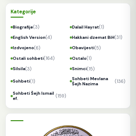
Kategorije
(3)
(1)
Biografije
Dalail Hayrat
(4)
(31)
English Version
Hakkani dzemat BiH
(6)
(5)
Izdvojeno
Obavijesti
(164)
(1)
Ostali sohbeti
Ostalo
(3)
(15)
Silsila
Snimci
Sohbeti Mevlana
(1)
(136)
Sohbeti
Šejh Nazima
Sohbeti Šejh Ismail
(159)
ef.