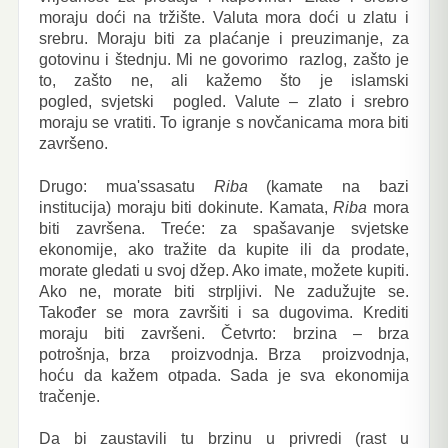
moraju doći na tržište. Valuta mora doći u zlatu i
srebru. Moraju biti za plaćanje i preuzimanje, za
gotovinu i štednju. Mi ne govorimo razlog, zašto je
to, zašto ne, ali kažemo što je islamski
pogled, svjetski pogled. Valute – zlato i srebro
moraju se vratiti. To igranje s novčanicama mora biti
završeno.
Drugo: mua'ssasatu
Riba
(kamate na bazi
institucija) moraju biti dokinute. Kamata,
Riba
mora
biti završena. Treće: za spašavanje svjetske
ekonomije, ako tražite da kupite ili da prodate,
morate gledati u svoj džep. Ako imate, možete kupiti.
Ako ne, morate biti strpljivi. Ne zadužujte se.
Također se mora završiti i sa dugovima. Krediti
moraju biti završeni. Četvrto: brzina – brza
potrošnja, brza proizvodnja. Brza proizvodnja,
hoću da kažem otpada. Sada je sva ekonomija
tračenje.
Da bi zaustavili tu brzinu u privredi (rast u