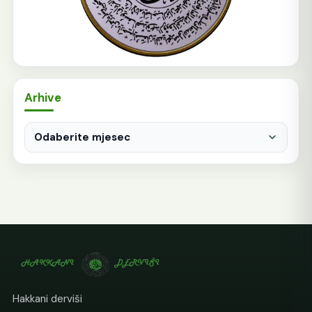
Arhive
Arhive
Hakkani derviši