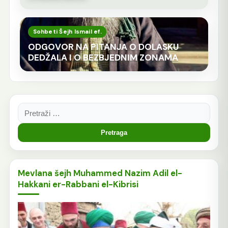
Sohbeti Šejh Ismail ef.
ODGOVOR NA PITANJA O DOLASKU
DEDŽALA I O BEZBJEDNIM ZONAMA
Pretraga:
Mevlana šejh Muhammed Nazim Adil el-
Hakkani er-Rabbani el-Kibrisi