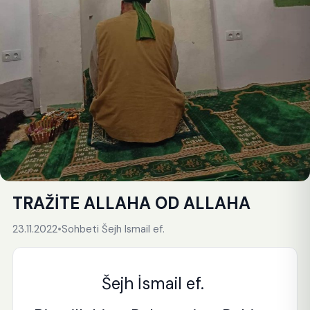
TRAŽİTE ALLAHA OD ALLAHA
23.11.2022
•
Sohbeti Šejh Ismail ef.
Šejh İsmail ef.