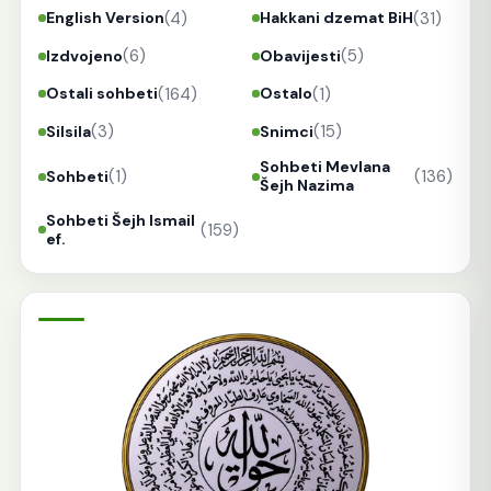
(4)
(31)
English Version
Hakkani dzemat BiH
(6)
(5)
Izdvojeno
Obavijesti
(164)
(1)
Ostali sohbeti
Ostalo
(3)
(15)
Silsila
Snimci
Sohbeti Mevlana
(1)
(136)
Sohbeti
Šejh Nazima
Sohbeti Šejh Ismail
(159)
ef.