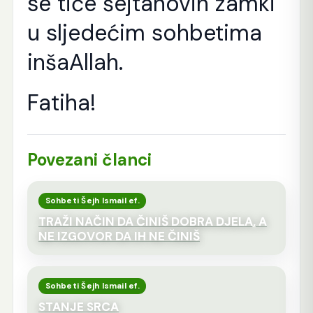
se tiče šejtanovih zamki
u sljedećim sohbetima
inšaAllah.
Fatiha!
Povezani članci
Sohbeti Šejh Ismail ef.
TRAŽI NAČIN DA ČINIŠ DOBRA DJELA, A
NE IZGOVOR DA IH NE ČINIŠ
Sohbeti Šejh Ismail ef.
STANJE SRCA