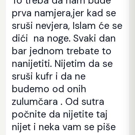
To treba da nam bude
prva namjera,jer kad se
sruši nevjera, Islam će se
dići na noge. Svaki dan
bar jednom trebate to
nanijetiti. Nijetim da se
sruši kufr i da ne
budemo od onih
zulumčara . Od sutra
počnite da nijetite taj
nijet i neka vam se piše