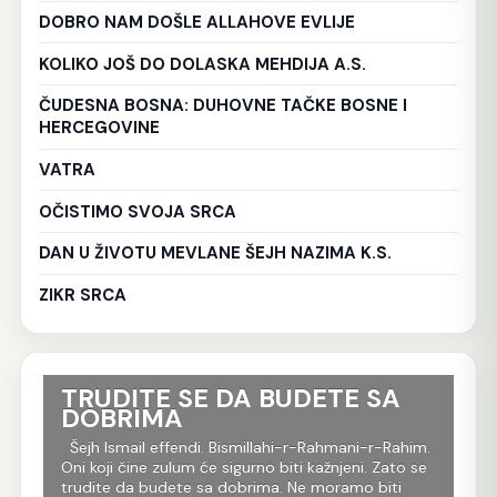
DOBRO NAM DOŠLE ALLAHOVE EVLIJE
KOLIKO JOŠ DO DOLASKA MEHDIJA A.S.
ČUDESNA BOSNA: DUHOVNE TAČKE BOSNE I
HERCEGOVINE
VATRA
OČISTIMO SVOJA SRCA
DAN U ŽIVOTU MEVLANE ŠEJH NAZIMA K.S.
ZIKR SRCA
TRUDITE SE DA BUDETE SA
Ko
DOBRIMA
tr
Al
im.
Šejh Ismail effendi. Bismillahi-r-Rahmani-r-Rahim.
r
Oni koji čine zulum će sigurno biti kažnjeni. Zato se
Še
m
trudite da budete sa dobrima. Ne moramo biti
Rah