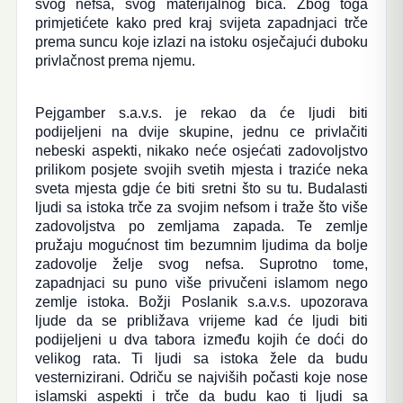
svog nefsa, svog materijalnog bića. Zbog toga
primjetićete kako pred kraj svijeta zapadnjaci trče
prema suncu koje izlazi na istoku osječajući duboku
privlačnost prema njemu.
Pejgamber s.a.v.s. je rekao da će ljudi biti
podijeljeni na dvije skupine, jednu ce privlačiti
nebeski aspekti, nikako neće osjećati zadovoljstvo
prilikom posjete svojih svetih mjesta i traziće neka
sveta mjesta gdje će biti sretni što su tu. Budalasti
ljudi sa istoka trče za svojim nefsom i traže što više
zadovoljstva po zemljama zapada. Te zemlje
pružaju mogućnost tim bezumnim ljudima da bolje
zadovolje želje svog nefsa. Suprotno tome,
zapadnjaci su puno više privučeni islamom nego
zemlje istoka. Božji Poslanik s.a.v.s. upozorava
ljude da se približava vrijeme kad će ljudi biti
podijeljeni u dva tabora između kojih će doći do
velikog rata. Ti ljudi sa istoka žele da budu
vesternizirani. Odriču se najviših počasti koje nose
islamski aspekti i trče da budu kao ti ljudi sa