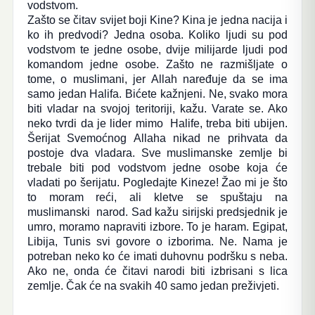
vodstvom.
Zašto se čitav svijet boji Kine? Kina je jedna nacija i
ko ih predvodi? Jedna osoba. Koliko ljudi su pod
vodstvom te jedne osobe, dvije milijarde ljudi pod
komandom jedne osobe. Zašto ne razmišljate o
tome, o muslimani, jer Allah naređuje da se ima
samo jedan Halifa. Bićete kažnjeni. Ne, svako mora
biti vladar na svojoj teritoriji, kažu. Varate se. Ako
neko tvrdi da je lider mimo Halife, treba biti ubijen.
Šerijat Svemoćnog Allaha nikad ne prihvata da
postoje dva vladara. Sve muslimanske zemlje bi
trebale biti pod vodstvom jedne osobe koja će
vladati po šerijatu. Pogledajte Kineze! Žao mi je što
to moram reći, ali kletve se spuštaju na
muslimanski narod. Sad kažu sirijski predsjednik je
umro, moramo napraviti izbore. To je haram. Egipat,
Libija, Tunis svi govore o izborima. Ne. Nama je
potreban neko ko će imati duhovnu podršku s neba.
Ako ne, onda će čitavi narodi biti izbrisani s lica
zemlje. Čak će na svakih 40 samo jedan preživjeti.