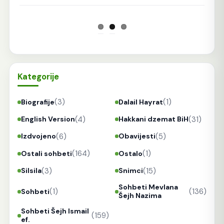
Kategorije
(3)
(1)
Biografije
Dalail Hayrat
(4)
(31)
English Version
Hakkani dzemat BiH
(6)
(5)
Izdvojeno
Obavijesti
(164)
(1)
Ostali sohbeti
Ostalo
(3)
(15)
Silsila
Snimci
Sohbeti Mevlana
(1)
(136)
Sohbeti
Šejh Nazima
Sohbeti Šejh Ismail
(159)
ef.