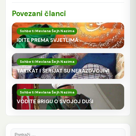
Povezani članci
Sohbeti Mevlana Šejh Nazima
IDITE PREMA SVJETLIMA
Sohbeti Mevlana Šejh Nazima
TARIKAT I ŠERIJAT SU NERAZDVOJIVI
Sohbeti Mevlana Šejh Nazima
VODITE BRIGU O SVOJOJ DUŠI
Pretraga: