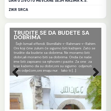
DAN U ŽIVOTU MEVLANE ŠEJH NAZIMA K.S.
ZIKR SRCA
TRUDITE SE DA BUDETE SA
Ko
DOBRIMA
tr
Al
im.
Šejh Ismail effendi. Bismillahi-r-Rahmani-r-Rahim.
r
Oni koji čine zulum će sigurno biti kažnjeni. Zato se
Še
m
trudite da budete sa dobrima. Ne moramo biti
Rah
dobri,ali moramo biti sa dobrima. Onda će naše
je 
 dž.
ime biti zapisano sa njihovim i pazite. Za one za
evl
koje kažemo da su dobri,oni su sigurno odjenuti
All
tom odjećom,oni imaju nur. Iako ti […]
Ko 
Prethodna
Sljedeća