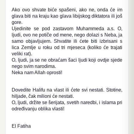
Ako ovo shvate biće spašeni, ako ne, onda će im
glava biti na kraju kao glava libijskog diktatora ili još
gore.
Ujedinite se pod zastavom Muhammeda a.s. O,
ljudi, ovo ne potiče od mene, nego dolazi s Neba, ja
samo objavljujem. Shvatite ili ćete biti izbrisani s
lica Zemlje u roku od tri mjeseca (koliko će trajati
veliki rat).
O, ljudi, ja se ne obraćam šaci ljudi koji ovdje sjede
nego svim narodima.
Neka nam Allah oprosti!
Dovedite Halifu na vlast ili ćete svi nestati. Stotine,
hiljade, čak milioni će nestati.
O, ljudi, držite se šerijata, svetih naredbi, i islama pri
određivanju oblika vlasti!
El Fatiha