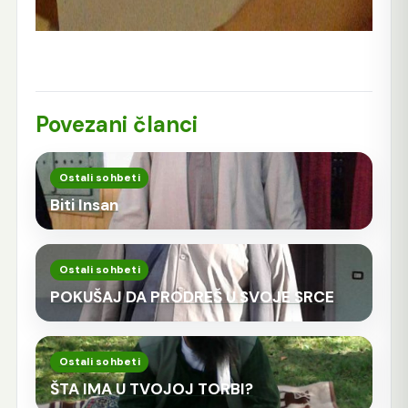
Povezani članci
Ostali sohbeti
Biti Insan
Ostali sohbeti
POKUŠAJ DA PRODREŠ U SVOJE SRCE
Ostali sohbeti
ŠTA IMA U TVOJOJ TORBI?