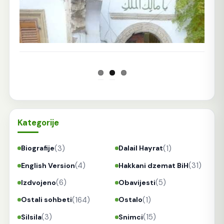
Kategorije
(3)
(1)
Biografije
Dalail Hayrat
(4)
(31)
English Version
Hakkani dzemat BiH
(6)
(5)
Izdvojeno
Obavijesti
(164)
(1)
Ostali sohbeti
Ostalo
(3)
(15)
Silsila
Snimci