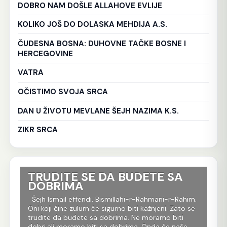
DOBRO NAM DOŠLE ALLAHOVE EVLIJE
KOLIKO JOŠ DO DOLASKA MEHDIJA A.S.
ČUDESNA BOSNA: DUHOVNE TAČKE BOSNE I
HERCEGOVINE
VATRA
OČISTIMO SVOJA SRCA
DAN U ŽIVOTU MEVLANE ŠEJH NAZIMA K.S.
ZIKR SRCA
TRUDITE SE DA BUDETE SA
Ko
DOBRIMA
tr
Al
im.
Šejh Ismail effendi. Bismillahi-r-Rahmani-r-Rahim.
r
Oni koji čine zulum će sigurno biti kažnjeni. Zato se
Še
m
trudite da budete sa dobrima. Ne moramo biti
Rah
dobri,ali moramo biti sa dobrima. Onda će naše
je 