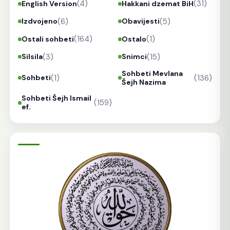
(4)
(31)
English Version
Hakkani dzemat BiH
(6)
(5)
Izdvojeno
Obavijesti
(164)
(1)
Ostali sohbeti
Ostalo
(3)
(15)
Silsila
Snimci
Sohbeti Mevlana
(1)
(136)
Sohbeti
Šejh Nazima
Sohbeti Šejh Ismail
(159)
ef.