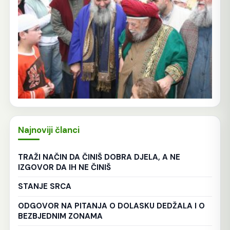
Najnoviji članci
TRAŽI NAČIN DA ČINIŠ DOBRA DJELA, A NE
IZGOVOR DA IH NE ČINIŠ
STANJE SRCA
ODGOVOR NA PITANJA O DOLASKU DEDŽALA I O
BEZBJEDNIM ZONAMA