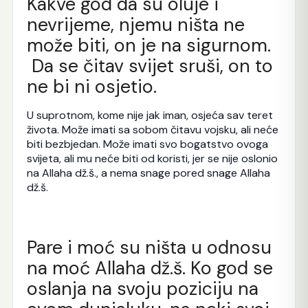
Kakve god da su oluje i
nevrijeme, njemu ništa ne
može biti, on je na sigurnom.
Da se čitav svijet sruši, on to
ne bi ni osjetio.
U suprotnom, kome nije jak iman, osjeća sav teret
života. Može imati sa sobom čitavu vojsku, ali neće
biti bezbjedan. Može imati svo bogatstvo ovoga
svijeta, ali mu neće biti od koristi, jer se nije oslonio
na Allaha dž.š., a nema snage pored snage Allaha
dž.š.
Pare i moć su ništa u odnosu
na moć Allaha dž.š. Ko god se
oslanja na svoju poziciju na