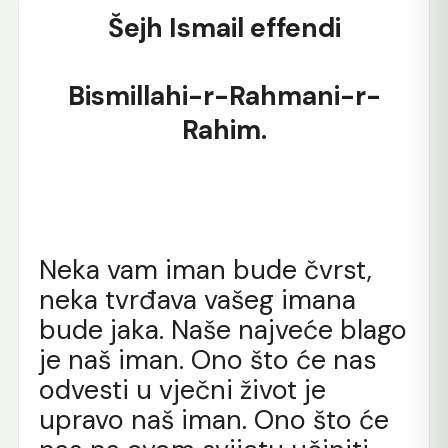
Šejh Ismail effendi
Bismillahi-r-Rahmani-r-
Rahim.
Neka vam iman bude čvrst,
neka tvrđava vašeg imana
bude jaka. Naše najveće blago
je naš iman. Ono što će nas
odvesti u vječni život je
upravo naš iman. Ono što će