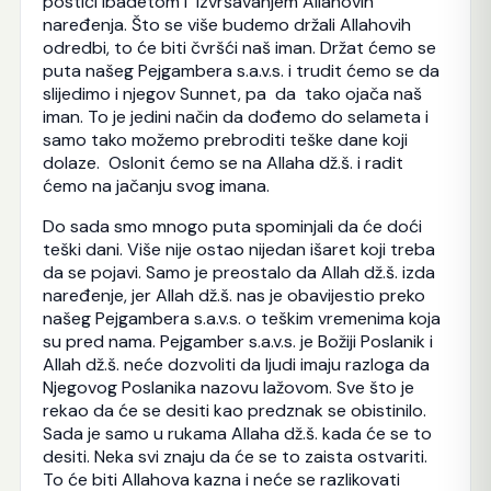
postići ibadetom i izvršavanjem Allahovih
naređenja. Što se više budemo držali Allahovih
odredbi, to će biti čvršći naš iman. Držat ćemo se
puta našeg Pejgambera s.a.v.s. i trudit ćemo se da
slijedimo i njegov Sunnet, pa da tako ojača naš
iman. To je jedini način da dođemo do selameta i
samo tako možemo prebroditi teške dane koji
dolaze. Oslonit ćemo se na Allaha dž.š. i radit
ćemo na jačanju svog imana.
Do sada smo mnogo puta spominjali da će doći
teški dani. Više nije ostao nijedan išaret koji treba
da se pojavi. Samo je preostalo da Allah dž.š. izda
naređenje, jer Allah dž.š. nas je obavijestio preko
našeg Pejgambera s.a.v.s. o teškim vremenima koja
su pred nama. Pejgamber s.a.v.s. je Božiji Poslanik i
Allah dž.š. neće dozvoliti da ljudi imaju razloga da
Njegovog Poslanika nazovu lažovom. Sve što je
rekao da će se desiti kao predznak se obistinilo.
Sada je samo u rukama Allaha dž.š. kada će se to
desiti. Neka svi znaju da će se to zaista ostvariti.
To će biti Allahova kazna i neće se razlikovati