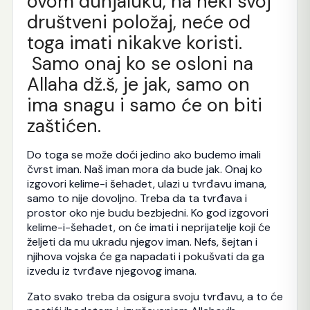
ovom dunjaluku, na neki svoj
društveni položaj, neće od
toga imati nikakve koristi.
Samo onaj ko se osloni na
Allaha dž.š, je jak, samo on
ima snagu i samo će on biti
zaštićen.
Do toga se može doći jedino ako budemo imali
čvrst iman. Naš iman mora da bude jak. Onaj ko
izgovori kelime-i šehadet, ulazi u tvrđavu imana,
samo to nije dovoljno. Treba da ta tvrđava i
prostor oko nje budu bezbjedni. Ko god izgovori
kelime-i-šehadet, on će imati i neprijatelje koji će
željeti da mu ukradu njegov iman. Nefs, šejtan i
njihova vojska će ga napadati i pokušvati da ga
izvedu iz tvrđave njegovog imana.
Zato svako treba da osigura svoju tvrđavu, a to će