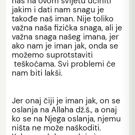
nas na ovom svijetu učiniti
jakim i dati nam snagu je
takođe naš iman. Nije toliko
važna naša fizička snaga, ali je
važna snaga našeg imana, jer
ako nam je iman jak, onda se
možemo suprotstaviti
teškoćama. Svi problemi će
nam biti lakši.
Jer onaj čiji je iman jak, on se
oslanja na Allaha dž.š., a onaj
ko se na Njega oslanja, njemu
ništa ne može naškoditi.