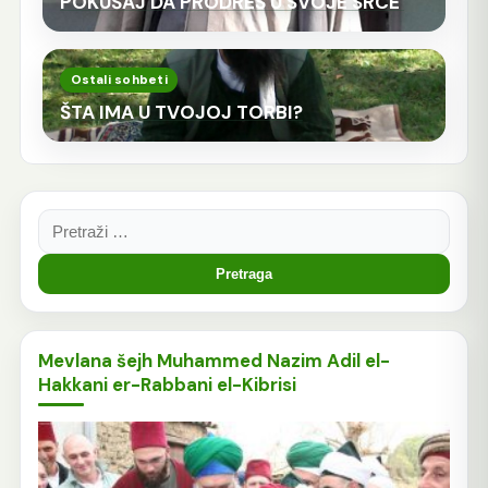
POKUŠAJ DA PRODREŠ U SVOJE SRCE
Ostali sohbeti
ŠTA IMA U TVOJOJ TORBI?
Pretraga:
Mevlana šejh Muhammed Nazim Adil el-
Hakkani er-Rabbani el-Kibrisi