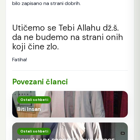
bilo zapisano na strani dobrih.
Utičemo se Tebi Allahu dž.š.
da ne budemo na strani onih
koji čine zlo.
Fatiha!
Povezani članci
Ostali sohbeti
Biti Insan
Ostali sohbeti