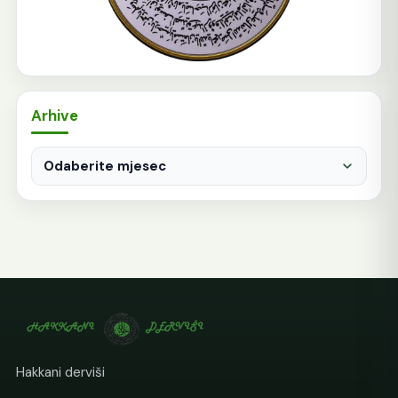
Arhive
Arhive
Hakkani derviši