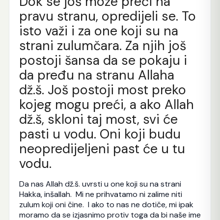
Dok se još može preći na
pravu stranu, opredijeli se. To
isto važi i za one koji su na
strani zulumčara. Za njih još
postoji šansa da se pokaju i
da pređu na stranu Allaha
dž.š. Još postoji most preko
kojeg mogu preći, a ako Allah
dž.š, skloni taj most, svi će
pasti u vodu. Oni koji budu
neopredijeljeni past će u tu
vodu.
Da nas Allah dž.š. uvrsti u one koji su na strani
Hakka, inšallah. Mi ne prihvatamo ni zalime niti
zulum koji oni čine. I ako to nas ne dotiče, mi ipak
moramo da se izjasnimo protiv toga da bi naše ime