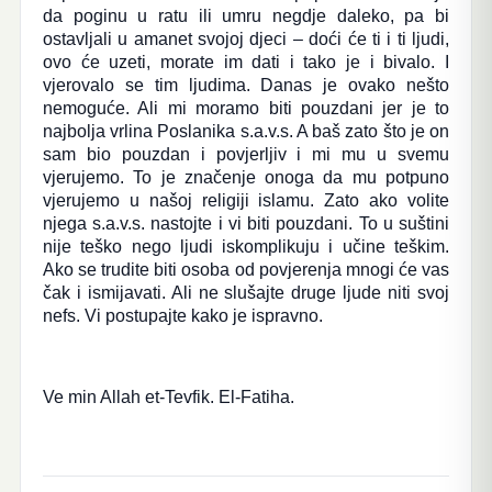
da poginu u ratu ili umru negdje daleko, pa bi
ostavljali u amanet svojoj djeci – doći će ti i ti ljudi,
ovo će uzeti, morate im dati i tako je i bivalo. I
vjerovalo se tim ljudima. Danas je ovako nešto
nemoguće. Ali mi moramo biti pouzdani jer je to
najbolja vrlina Poslanika s.a.v.s. A baš zato što je on
sam bio pouzdan i povjerljiv i mi mu u svemu
vjerujemo. To je značenje onoga da mu potpuno
vjerujemo u našoj religiji islamu. Zato ako volite
njega s.a.v.s. nastojte i vi biti pouzdani. To u suštini
nije teško nego ljudi iskomplikuju i učine teškim.
Ako se trudite biti osoba od povjerenja mnogi će vas
čak i ismijavati. Ali ne slušajte druge ljude niti svoj
nefs. Vi postupajte kako je ispravno.
Ve min Allah et-Tevfik. El-Fatiha.