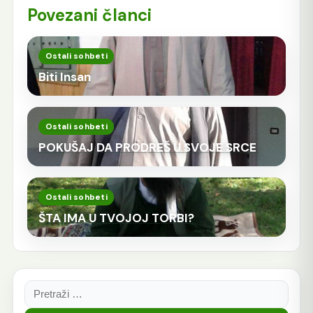
Povezani članci
Ostali sohbeti
Biti Insan
Ostali sohbeti
POKUŠAJ DA PRODREŠ U SVOJE SRCE
Ostali sohbeti
ŠTA IMA U TVOJOJ TORBI?
Pretraga: