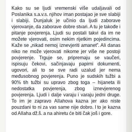
Kako su se ljudi vremenski više udaljavali od
Poslanika s.a.v.s. njihov iman postajao je sve slabiji
i slabiji. Dunjaluk je učinio da ljudi zaborave
vjerovanje, da zaborave dobre stvari. A tu je takođe i
pitanje povjerenja. Ljudi su postali takvi da im ne
možete vjerovati, osim nekim rijetkim pojedincima.
Kaže se „nikad nemoj iznevjeriti amanet”. Ali danas
niko ne može vjerovati nikome jer više ne postoji
povjerenje. Trguje se, pripremaju se vaučeri,
ispisuju čekovi, sačinjavaju papirni dokumenti,
ugovori, ali to se sve radi uzalud jer nema
međusobnog povjerenja. Puno je sudskih tužbi a
90% tih tužbi su upravo zbog toga – hijaneta ili
nedostatka povjerenja, zbog iznevjerenog
povjerenja. Ljudi i dalje varaju i varaju jedni druge.
To im je zapravo Allahova kazna jer ako niste
pouzdani to ni za vas same nije dobro. I to je kazna
od Allaha dž.š. a na ahiretu će biti čak još i gore.