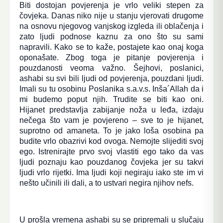
Biti dostojan povjerenja je vrlo veliki stepen za
čovjeka. Danas niko nije u stanju vjerovati drugome
na osnovu njegovog vanjskog izgleda ili oblačenja i
zato ljudi podnose kaznu za ono što su sami
napravili. Kako se to kaže, postajete kao onaj koga
oponašate. Zbog toga je pitanje povjerenja i
pouzdanosti veoma važno. Šejhovi, poslanici,
ashabi su svi bili ljudi od povjerenja, pouzdani ljudi.
Imali su tu osobinu Poslanika s.a.v.s. Inša´Allah da i
mi budemo poput njih. Trudite se biti kao oni.
Hijanet predstavlja zabijanje noža u leđa, izdaju
nečega što vam je povjereno – sve to je hijanet,
suprotno od amaneta. To je jako loša osobina pa
budite vrlo obazrivi kod ovoga. Nemojte slijediti svoj
ego. Istrenirajte prvo svoj vlastiti ego tako da vas
ljudi poznaju kao pouzdanog čovjeka jer su takvi
ljudi vrlo rijetki. Ima ljudi koji negiraju iako ste im vi
nešto učinili ili dali, a to ustvari negira njihov nefs.
U prošla vremena ashabi su se pripremali u slučaju