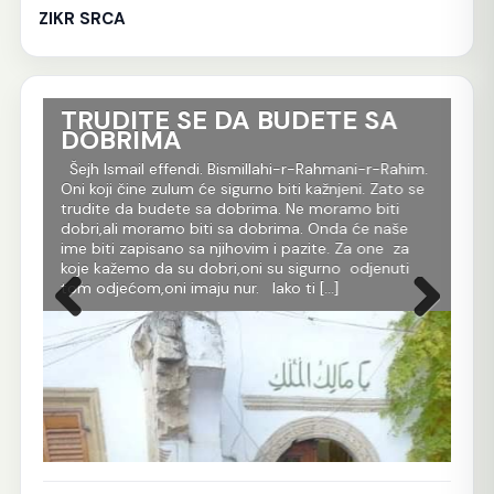
ZIKR SRCA
TRUDITE SE DA BUDETE SA
Ko
DOBRIMA
tr
Al
im.
Šejh Ismail effendi. Bismillahi-r-Rahmani-r-Rahim.
r
Oni koji čine zulum će sigurno biti kažnjeni. Zato se
Še
m
trudite da budete sa dobrima. Ne moramo biti
Rah
dobri,ali moramo biti sa dobrima. Onda će naše
je 
 dž.
ime biti zapisano sa njihovim i pazite. Za one za
evl
koje kažemo da su dobri,oni su sigurno odjenuti
All
tom odjećom,oni imaju nur. Iako ti […]
Ko 
Prethodna
Sljedeća