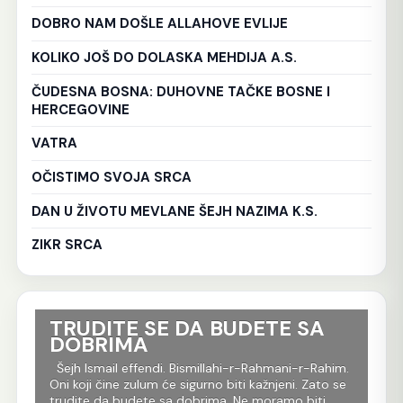
DOBRO NAM DOŠLE ALLAHOVE EVLIJE
KOLIKO JOŠ DO DOLASKA MEHDIJA A.S.
ČUDESNA BOSNA: DUHOVNE TAČKE BOSNE I
HERCEGOVINE
VATRA
OČISTIMO SVOJA SRCA
DAN U ŽIVOTU MEVLANE ŠEJH NAZIMA K.S.
ZIKR SRCA
TRUDITE SE DA BUDETE SA
Ko
DOBRIMA
tr
Al
im.
Šejh Ismail effendi. Bismillahi-r-Rahmani-r-Rahim.
r
Oni koji čine zulum će sigurno biti kažnjeni. Zato se
Še
m
trudite da budete sa dobrima. Ne moramo biti
Rah