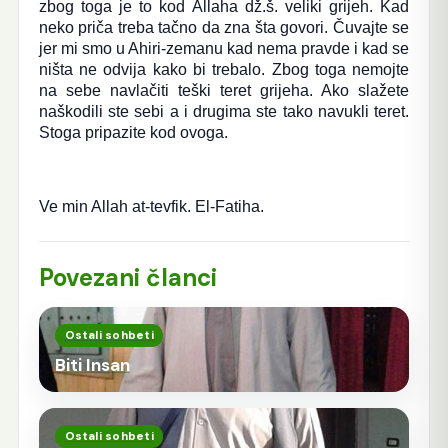
zbog toga je to kod Allaha dž.š. veliki grijeh. Kad
neko priča treba tačno da zna šta govori. Čuvajte se
jer mi smo u Ahiri-zemanu kad nema pravde i kad se
ništa ne odvija kako bi trebalo. Zbog toga nemojte
na sebe navlačiti teški teret grijeha. Ako slažete
naškodili ste sebi a i drugima ste tako navukli teret.
Stoga pripazite kod ovoga.
Ve min Allah at-tevfik. El-Fatiha.
Povezani članci
Ostali sohbeti
Biti Insan
Ostali sohbeti