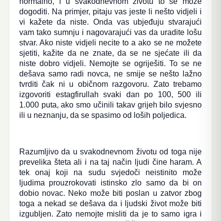
normalno, i u svakodnevnom životu to se može
dogoditi. Na primjer, pitaju vas jeste li nešto vidjeli i
vi kažete da niste. Onda vas ubjeđuju stvarajući
vam tako sumnju i nagovarajući vas da uradite lošu
stvar. Ako niste vidjeli necite to a ako se ne možete
sjetiti, kažite da ne znate, da se ne sjećate ili da
niste dobro vidjeli. Nemojte se ogriješiti. To se ne
dešava samo radi novca, ne smije se nešto lažno
tvrditi čak ni u običnom razgovoru. Zato trebamo
izgovoriti estagfirullah svaki dan po 100, 500 ili
1.000 puta, ako smo učinili takav grijeh bilo svjesno
ili u neznanju, da se spasimo od loših poljedica.
Razumljivo da u svakodnevnom životu od toga nije
prevelika šteta ali i na taj način ljudi čine haram. A
tek onaj koji na sudu svjedoči neistinito može
ljudima prouzrokovati istinsko zlo samo da bi on
dobio novac. Neko može biti poslan u zatvor zbog
toga a nekad se dešava da i ljudski život može biti
izgubljen. Zato nemojte misliti da je to samo igra i