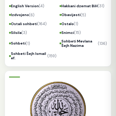
(4)
(31)
English Version
Hakkani dzemat BiH
(6)
(5)
Izdvojeno
Obavijesti
(164)
(1)
Ostali sohbeti
Ostalo
(3)
(15)
Silsila
Snimci
Sohbeti Mevlana
(1)
(136)
Sohbeti
Šejh Nazima
Sohbeti Šejh Ismail
(159)
ef.