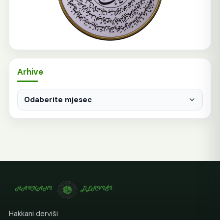
Arhive
Arhive
Hakkani derviši