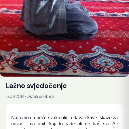
Lažno svjedočenje
13.06.2014
•
Ostali sohbeti
Naravno da neće svako otići i davati krive iskaze za
novac. Ima onih koji to rade ali ne baš svi. Ali