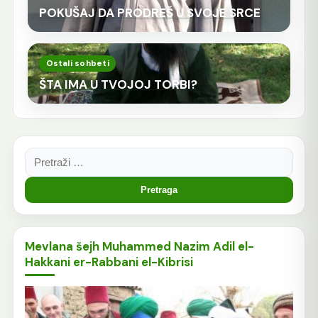
POKUŠAJ DA PRODREŠ U SVOJE SRCE
Ostali sohbeti
ŠTA IMA U TVOJOJ TORBI?
Pretraga:
Mevlana šejh Muhammed Nazim Adil el-
Hakkani er-Rabbani el-Kibrisi