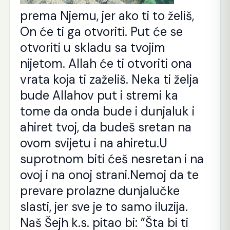
prema Njemu, jer ako ti to želiš,
On će ti ga otvoriti. Put će se
otvoriti u skladu sa tvojim
nijetom. Allah će ti otvoriti ona
vrata koja ti zaželiš. Neka ti želja
bude Allahov put i stremi ka
tome da onda bude i dunjaluk i
ahiret tvoj, da budeš sretan na
ovom svijetu i na ahiretu.U
suprotnom biti ćeš nesretan i na
ovoj i na onoj strani.Nemoj da te
prevare prolazne dunjalučke
slasti, jer sve je to samo iluzija.
Naš Šejh k.s. pitao bi: ”Šta bi ti