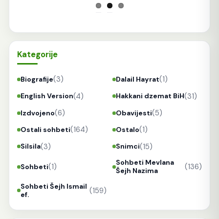
Kategorije
(3)
(1)
Biografije
Dalail Hayrat
(4)
(31)
English Version
Hakkani dzemat BiH
(6)
(5)
Izdvojeno
Obavijesti
(164)
(1)
Ostali sohbeti
Ostalo
(3)
(15)
Silsila
Snimci
Sohbeti Mevlana
(1)
(136)
Sohbeti
Šejh Nazima
Sohbeti Šejh Ismail
(159)
ef.