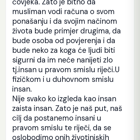
čovjeka. Zato je bitno da
musliman vodi računa o svom
ponašanju i da svojim načinom
života bude primjer drugima, da
bude osoba od povjerenja i da
bude neko za koga će ljudi biti
sigurni da im neće nanijeti zlo
tj.insan u pravom smislu riječi.U
fizičkom i u duhovnom smislu
insan.
Nije svako ko izgleda kao insan
zaista insan. Zato je naš put, naš
cilj da postanemo insani u
pravom smislu te riječi, da se
oslobodimo onih životinjskih