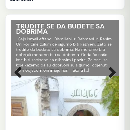
TRUDITE SE DA BUDETE SA
Ko
DOBRIMA
tr
Al
im.
Šejh Ismail effendi. Bismillahi-r-Rahmani-r-Rahim.
r
Oni koji čine zulum će sigurno biti kažnjeni. Zato se
Še
m
trudite da budete sa dobrima. Ne moramo biti
Rah
dobri,ali moramo biti sa dobrima. Onda će naše
je 
 dž.
ime biti zapisano sa njihovim i pazite. Za one za
evl
koje kažemo da su dobri,oni su sigurno odjenuti
All
tom odjećom,oni imaju nur. Iako ti […]
Ko 
Prethodna
Sljedeća