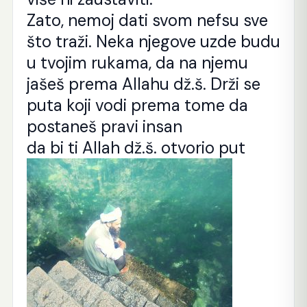
Zato, nemoj dati svom nefsu sve
što traži. Neka njegove uzde budu
u tvojim rukama, da na njemu
jašeš prema Allahu dž.š. Drži se
puta koji vodi prema tome da
postaneš pravi insan
da bi ti Allah dž.š. otvorio put