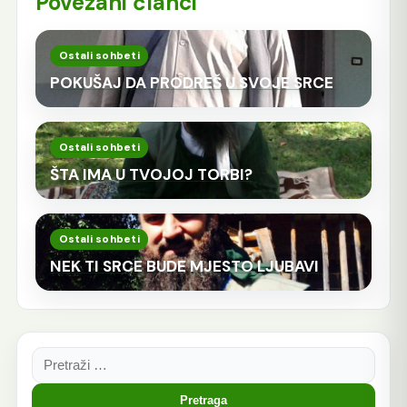
Povezani članci
Ostali sohbeti
POKUŠAJ DA PRODREŠ U SVOJE SRCE
Ostali sohbeti
ŠTA IMA U TVOJOJ TORBI?
Ostali sohbeti
NEK TI SRCE BUDE MJESTO LJUBAVI
Pretraga: