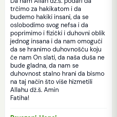
Da nam Allah dž.š. podari da
trčimo za hakikatom i da
budemo hakiki insani, da se
oslobodimo svog nefsa i da
poprimimo i fizički i duhovni oblik
jednog insana i da nam omogući
da se hranimo duhovnošću koju
će nam On slati, da naša duša ne
bude gladna, da nam se
duhovnost stalno hrani da bismo
na taj način što više hizmetili
Allahu dž.š. Amin
Fatiha!