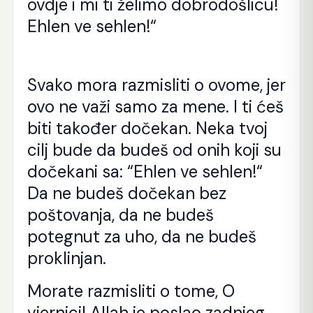
ovdje i mi ti želimo dobrodošlicu!
Ehlen ve sehlen!“
Svako mora razmisliti o ovome, jer
ovo ne važi samo za mene. I ti ćeš
biti također dočekan. Neka tvoj
cilj bude da budeš od onih koji su
dočekani sa: “Ehlen ve sehlen!“
Da ne budeš dočekan bez
poštovanja, da ne budeš
potegnut za uho, da ne budeš
proklinjan.
Morate razmisliti o tome, O
vjernici! Allah je poslao zadnjeg