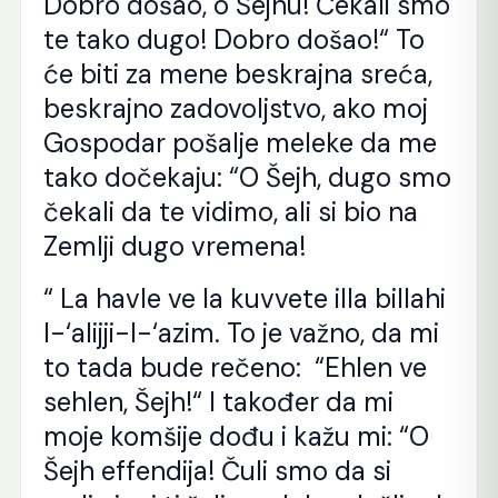
Dobro došao, o Šejhu! Čekali smo
te tako dugo! Dobro došao!“ To
će biti za mene beskrajna sreća,
beskrajno zadovoljstvo, ako moj
Gospodar pošalje meleke da me
tako dočekaju: “O Šejh, dugo smo
čekali da te vidimo, ali si bio na
Zemlji dugo vremena!
“ La havle ve la kuvvete illa billahi
l-‘alijji-l-‘azim. To je važno, da mi
to tada bude rečeno: “Ehlen ve
sehlen, Šejh!“ I također da mi
moje komšije dođu i kažu mi: “O
Šejh effendija! Čuli smo da si