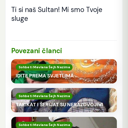
Ti si naš Sultan! Mi smo Tvoje
sluge
Povezani članci
Sohbeti Mevlana Šejh Nazima
IDITE PREMA SVJETLIMA
Sohbeti Mevlana Šejh Nazima
TARIKAT I ŠERIJAT SU NERAZDVOJIVI
Sohbeti Mevlana Šejh Nazima