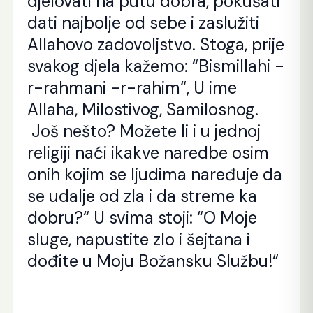
djelovati na putu dobra, pokušati
dati najbolje od sebe i zaslužiti
Allahovo zadovoljstvo. Stoga, prije
svakog djela kažemo: “Bismillahi -
r-rahmani -r-rahim“, U ime
Allaha, Milostivog, Samilosnog.
Još nešto? Možete li i u jednoj
religiji naći ikakve naredbe osim
onih kojim se ljudima naređuje da
se udalje od zla i da streme ka
dobru?“ U svima stoji: “O Moje
sluge, napustite zlo i šejtana i
dođite u Moju Božansku Službu!“