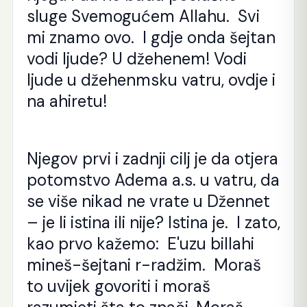
sluge Svemogućem Allahu. Svi
mi znamo ovo. I gdje onda šejtan
vodi ljude? U džehenem! Vodi
ljude u džehenmsku vatru, ovdje i
na ahiretu!
Njegov prvi i zadnji cilj je da otjera
potomstvo Adema a.s. u vatru, da
se više nikad ne vrate u Džennet
– je li istina ili nije? Istina je. I zato,
kao prvo kažemo: E'uzu billahi
mineš-šejtani r-radžim. Moraš
to uvijek govoriti i moraš