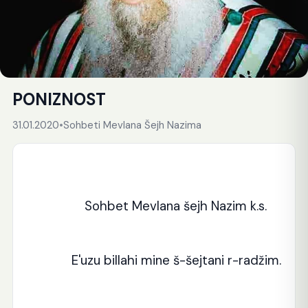
PONIZNOST
31.01.2020
•
Sohbeti Mevlana Šejh Nazima
Sohbet Mevlana šejh Nazim k.s.
E'uzu billahi mine š-šejtani r-radžim.