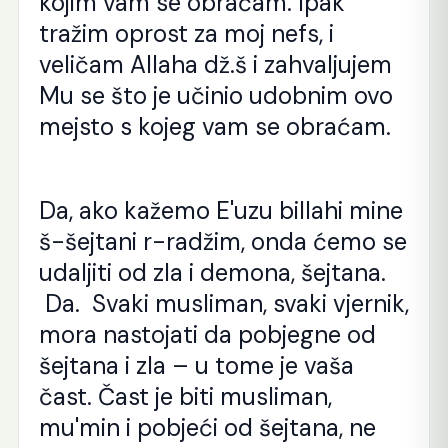
kojim vam se obraćam. Ipak
tražim oprost za moj nefs, i
veličam Allaha dž.š i zahvaljujem
Mu se što je učinio udobnim ovo
mejsto s kojeg vam se obraćam.
Da, ako kažemo E'uzu billahi mine
š-šejtani r-radžim, onda ćemo se
udaljiti od zla i demona, šejtana.
Da. Svaki musliman, svaki vjernik,
mora nastojati da pobjegne od
šejtana i zla – u tome je vaša
čast. Čast je biti musliman,
mu'min i pobjeći od šejtana, ne