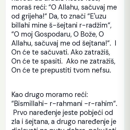
moraš reći: “O Allahu, sačuvaj me
od grijeha!“ Da, to znači “E'uzu
billahi mine š-šejtani r-radžim“,
“O moj Gospodaru, O Bože, O
Allahu, sačuvaj me od šejtana!“. I
On će te sačuvati. Ako zatražiš,
On će te spasiti. Ako ne zatražiš,
On će te prepustiti tvom nefsu.
Kao drugo moramo reći:
“Bismillahi- r-rahmani -r-rahim“.
Prvo naređenje jeste pobjeći od
zla i šejtana, a drugo naređenje je