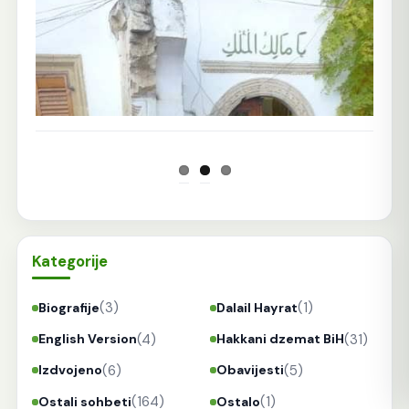
Prethodna
Sljedeća
Kategorije
(3)
(1)
Biografije
Dalail Hayrat
(4)
(31)
English Version
Hakkani dzemat BiH
(6)
(5)
Izdvojeno
Obavijesti
(164)
(1)
Ostali sohbeti
Ostalo