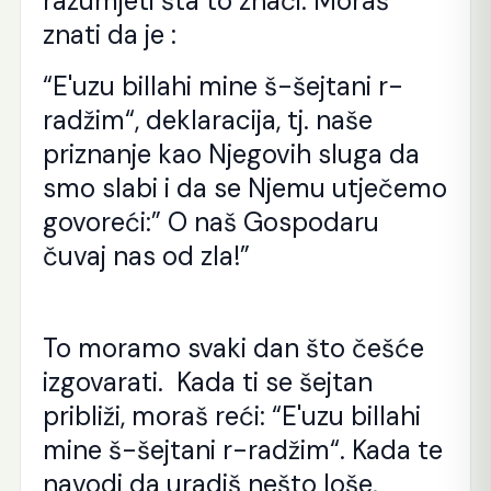
razumjeti šta to znači. Moraš
znati da je :
“E'uzu billahi mine š-šejtani r-
radžim“, deklaracija, tj. naše
priznanje kao Njegovih sluga da
smo slabi i da se Njemu utječemo
govoreći:” O naš Gospodaru
čuvaj nas od zla!”
To moramo svaki dan što češće
izgovarati. Kada ti se šejtan
približi, moraš reći: “E'uzu billahi
mine š-šejtani r-radžim“. Kada te
navodi da uradiš nešto loše,