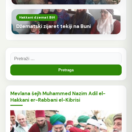
Hakkani dzemat BiH
Džematski zijaret tekiji na Buni
Pretraga:
Mevlana šejh Muhammed Nazim Adil el-
Hakkani er-Rabbani el-Kibrisi