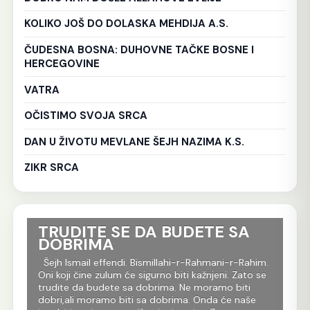
KOLIKO JOŠ DO DOLASKA MEHDIJA A.S.
ČUDESNA BOSNA: DUHOVNE TAČKE BOSNE I
HERCEGOVINE
VATRA
OČISTIMO SVOJA SRCA
DAN U ŽIVOTU MEVLANE ŠEJH NAZIMA K.S.
ZIKR SRCA
TRUDITE SE DA BUDETE SA
Ko
DOBRIMA
tr
Al
im.
Šejh Ismail effendi. Bismillahi-r-Rahmani-r-Rahim.
r
Oni koji čine zulum će sigurno biti kažnjeni. Zato se
Še
m
trudite da budete sa dobrima. Ne moramo biti
Rah
dobri,ali moramo biti sa dobrima. Onda će naše
je 