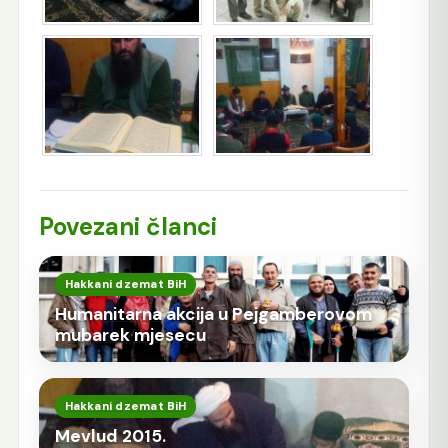
Povezani članci
Hakkani dzemat BiH
Humanitarna akcija u Pejgamberovom
mubarek mjesecu
Hakkani dzemat BiH
Mevlud 2015.