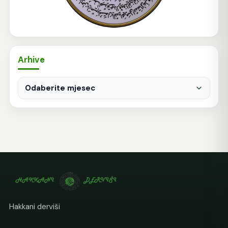
Arhive
Arhive
Hakkani derviši