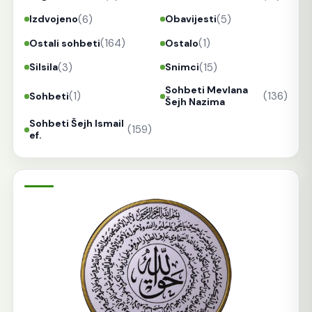
(6)
(5)
Izdvojeno
Obavijesti
(164)
(1)
Ostali sohbeti
Ostalo
(3)
(15)
Silsila
Snimci
Sohbeti Mevlana
(1)
(136)
Sohbeti
Šejh Nazima
Sohbeti Šejh Ismail
(159)
ef.