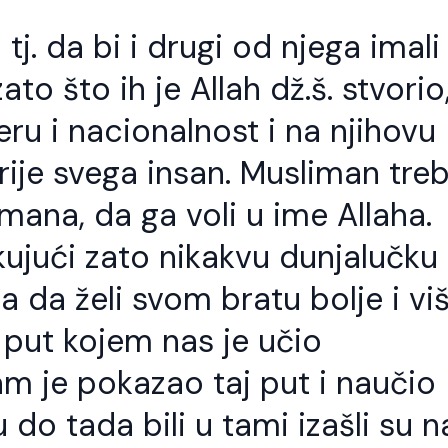
 tj. da bi i drugi od njega imali
zato što ih je Allah dž.š. stvorio
eru i nacionalnost i na njihovu
prije svega insan. Musliman tre
mana, da ga voli u ime Allaha.
kujući zato nikakvu dunjalučku
a da želi svom bratu bolje i vi
put kojem nas je učio
am je pokazao taj put i naučio
o god slijedi Allahov
Kod svakog jela t
ut treba da zna da
stvari važne
e to i put Allahovih
u do tada bili u tami izašli su n
Šejh Ismail effendi. Bismillahi
vlija.
Rahmani-r-Rahim. Kod svak