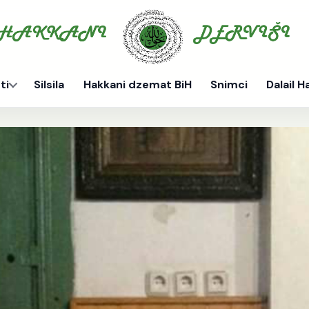
ti
Silsila
Hakkani dzemat BiH
Snimci
Dalail H