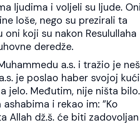
 ljudima i voljeli su ljude. On
čine loše, nego su prezirali ta
u oni koji su nakon Resulullaha
 duhovne deredže.
Muhammedu a.s. i tražio je ne
. je poslao haber svojoj kući
a jelo. Međutim, nije ništa bilo.
 ashabima i rekao im: ”Ko
 Allah dž.š. će biti zadovoljan