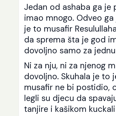
Jedan od ashaba ga je p
imao mnogo. Odveo ga j
je to musafir Resulullah
da sprema šta je god im
dovoljno samo za jednu
Ni za nju, ni za njenog m
dovoljno. Skuhala je to j
musafir ne bi postidio, on
legli su djecu da spavaj
tanjire i kašikom kuckali