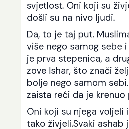
svjetlost. Oni koji su živ
Še
Ra
Al
došli su na nivo ljudi.
pu
sv
se
Da, to je taj put. Musli
Nj
od
više nego samog sebe i d
i [
je prva stepenica, a dr
zove Ishar, što znači žel
bolje nego samom sebi
zaista reći da je krenuo
Oni koji su njega voljeli
tako živjeli.Svaki ashab 