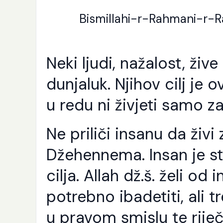
Bismillahi-r-Rahmani-r-Ra
Neki ljudi, nažalost, živ
dunjaluk. Njihov cilj je ov
u redu ni živjeti samo za
Ne priliči insanu da živi
Džehennema. Insan je s
cilja. Allah dž.š. želi od
potrebno ibadetiti, ali 
u pravom smislu te riječ