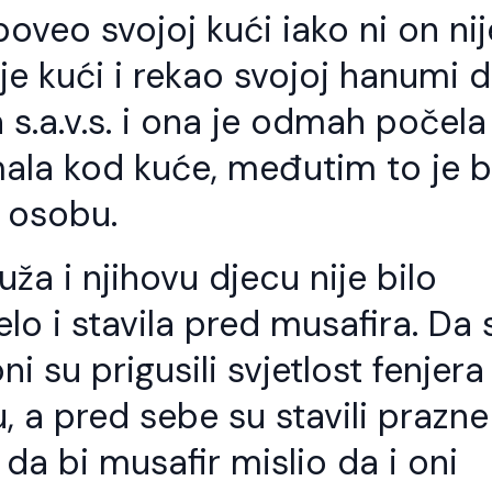
oveo svojoj kući iako ni on nij
e kući i rekao svojoj hanumi 
a s.a.v.s. i ona je odmah počela
ala kod kuće, međutim to je b
 osobu.
uža i njihovu djecu nije bilo
elo i stavila pred musafira. Da 
i su prigusili svjetlost fenjera 
u, a pred sebe su stavili prazne
 da bi musafir mislio da i oni