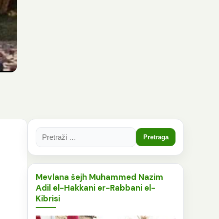
Pretraga:
Mevlana šejh Muhammed Nazim
Adil el-Hakkani er-Rabbani el-
Kibrisi