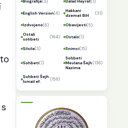
(3)
(1)
Biografije
Dalail Hayrat
i
Hakkani
(4)
(31)
English Version
dzemat BiH
(6)
(5)
Izdvojeno
Obavijesti
Ostali
(164)
(1)
Ostalo
sohbeti
(3)
(15)
Silsila
Snimci
što
Sohbeti
(1)
(136)
Sohbeti
Mevlana Šejh
Nazima
Sohbeti Šejh
(159)
Ismail ef.
 s