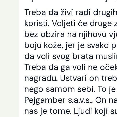
Treba da živi radi drugih
koristi. Voljeti će druge 
bez obzira na njihovu vj
boju kože, jer je svako 
da voli svog brata musli
Treba da ga voli ne oče
nagradu. Ustvari on treb
nego samom sebi. To je 
Pejgamber s.a.v.s.. On n
K
p
j
nas je tome. Ljudi koji s
e