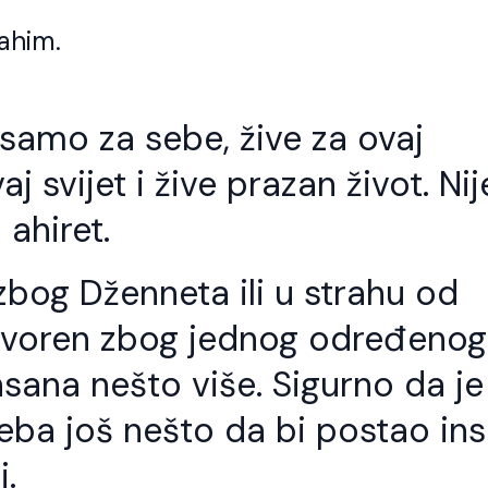
him.
e samo za sebe, žive za ovaj
aj svijet i žive prazan život. Nij
 ahiret.
 zbog Dženneta ili u strahu od
tvoren zbog jednog određenog
 insana nešto više. Sigurno da je
treba još nešto da bi postao in
i.