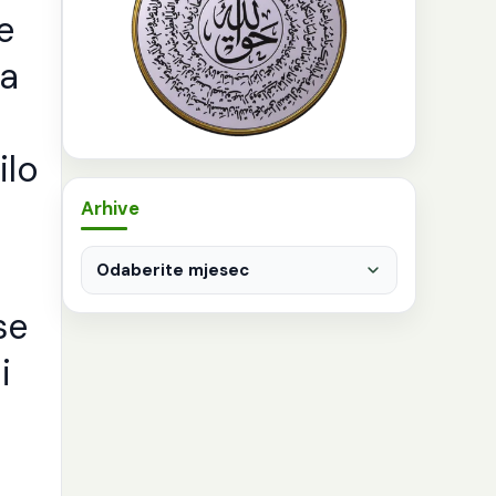
e
da
ilo
Arhive
Arhive
se
i