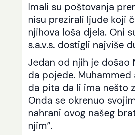
Imali su poštovanja prema
nisu prezirali ljude koji 
njihova loša djela. Oni s
s.a.v.s. dostigli najviše
Jedan od njih je došao 
da pojede. Muhammed a.s
da pita da li ima nešto z
Onda se okrenuo svojim
nahrani ovog našeg brata
njim”.