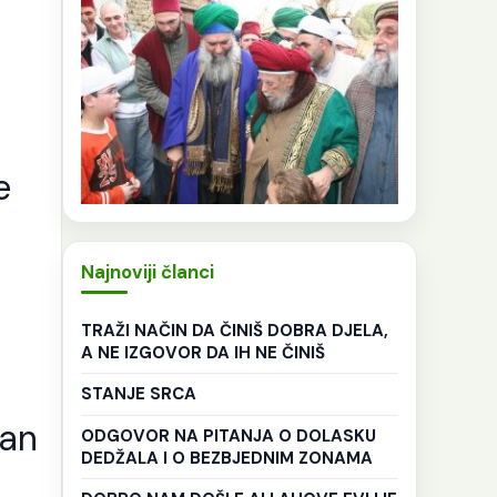
e
Najnoviji članci
TRAŽI NAČIN DA ČINIŠ DOBRA DJELA,
A NE IZGOVOR DA IH NE ČINIŠ
STANJE SRCA
san
ODGOVOR NA PITANJA O DOLASKU
DEDŽALA I O BEZBJEDNIM ZONAMA