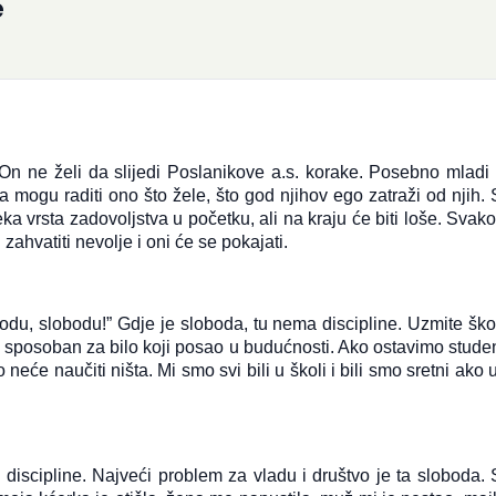
e
On ne želi da slijedi Poslanikove a.s. korake. Posebno mladi
mogu raditi ono što žele, što god njihov ego zatraži od njih. 
ka vrsta zadovoljstva u početku, ali na kraju će biti loše. Svak
 zahvatiti nevolje i oni će se pokajati.
odu, slobodu!” Gdje je sloboda, tu nema discipline. Uzmite ško
ti sposoban za bilo koji posao u budućnosti. Ako ostavimo stude
neće naučiti ništa. Mi smo svi bili u školi i bili smo sretni ako u
 discipline. Najveći problem za vladu i društvo je ta sloboda. 