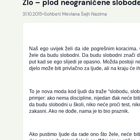
Zlo – plod neograničene slobod
31.10.2015
•
Sohbeti Mevlana Šejh Nazima
Naš ego uvijek želi da ide pogrešnim koracima. 
žele da budu slobodni. Da budu slobodni znači da 
put kad se ego slijedi je opasno. Možda postoji ne
djelo može biti privlačno za ljude, ali na kraju će ih
To je nova moda kod ljudi da traže “slobodu, slob
primjer: ako nema discipline, nijedan đak neće bi
da budu slobodni u školi, niko neće proći test, niko 
zakasni. Ako ne dođe, nama je to bio praznik.
Ako pustimo ljude da rade ono što žele, neće biti