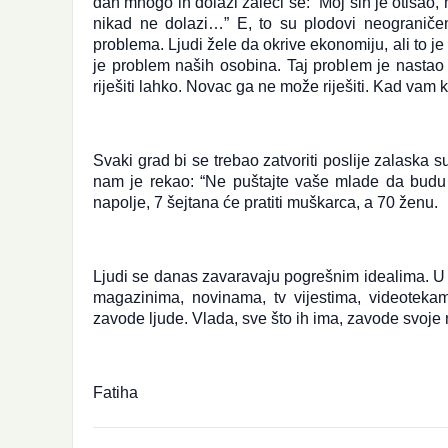
dan mnogo ih dolazi žaleći se: “Moj sin je otišao,
nikad ne dolazi…” E, to su plodovi neograničen
problema. Ljudi žele da okrive ekonomiju, ali to je
je problem naših osobina. Taj problem je nastao
riješiti lahko. Novac ga ne može riješiti. Kad vam 
Svaki grad bi se trebao zatvoriti poslije zalaska 
nam je rekao: “Ne puštajte vaše mlade da budu i
napolje, 7 šejtana će pratiti muškarca, a 70 ženu.
Ljudi se danas zavaravaju pogrešnim idealima. U
magazinima, novinama, tv vijestima, videotekam
zavode ljude. Vlada, sve što ih ima, zavode svoje 
Fatiha