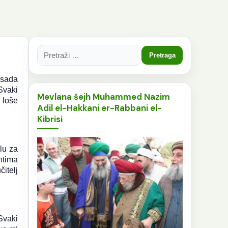
Pretraga:
 sada
Svaki
Mevlana šejh Muhammed Nazim
o loše
Adil el-Hakkani er-Rabbani el-
Kibrisi
lu za
ntima
čitelj
Svaki