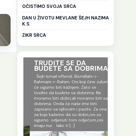
OČISTIMO SVOJA SRCA
DAN U ŽIVOTU MEVLANE ŠEJH NAZIMA
K.S.
ZIKR SRCA
ri su
TRUDITE SE DA
Ko god 
BUDETE SA DOBRIMA
put tr
je to i
-r-
Šejh Ismail effendi. Bismillahi-r-
evlija.
og jela
Rahmani-r-Rahim. Oni koji čine zulum
fekur
će sigurno biti kažnjeni. Zato se
Šejh Isma
 počinje
trudite da budete sa dobrima. Ne
Rahmani-r-R
toku jela
moramo biti dobri,ali moramo biti sa
Allahov put 
janje .
dobrima. Onda će naše ime biti
put Allahovi
 Allah dž.
zapisano sa njihovim i pazite. Za one
svojih evlij
pred nas
za koje kažemo da su dobri,oni su
se hrane na 
sigurno odjenuti tom odjećom,oni
Njegovog du
imaju nur. Iako ti […]
ode na vrata
i […]