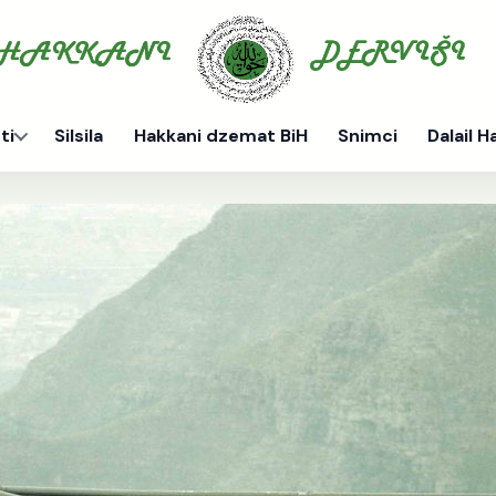
ti
Silsila
Hakkani dzemat BiH
Snimci
Dalail H