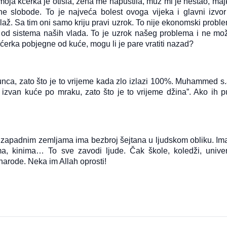
 moja kćerka je otišla, žena me napustila, muž mi je nestao, maj
e slobode. To je najveća bolest ovoga vijeka i glavni izvor
 laž. Sa tim oni samo kriju pravi uzrok. To nije ekonomski probl
 od sistema naših vlada. To je uzrok našeg problema i ne mo
kćerka pobjegne od kuće, mogu li je pare vratiti nazad?
sunca, zato što je to vrijeme kada zlo izlazi 100%. Muhammed s.a
zvan kuće po mraku, zato što je to vrijeme džina”. Ako ih pu
 zapadnim zemljama ima bezbroj šejtana u ljudskom obliku. Ima
a, kinima… To sve zavodi ljude. Čak škole, koledži, univerz
narode. Neka im Allah oprosti!