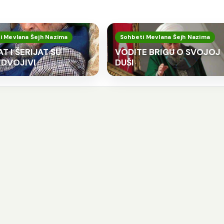
i Mevlana Šejh Nazima
Sohbeti Mevlana Šejh Nazima
T I ŠERIJAT SU
VODITE BRIGU O SVOJOJ
DVOJIVI
DUŠI
o god slijedi Allahov
Kod svakog jela t
ut treba da zna da
stvari važne
e to i put Allahovih
Šejh Ismail effendi. Bismillahi
vlija.
Rahmani-r-Rahim. Kod svak
jh Ismail ef. Bismillahi-r-
tri su stvari važne Zikr Te
hmani-r-Rahim. Ko god slijedi
Šukur Kada se počinje jesti
lahov put treba da zna da je to i
se sa zikrom sa Bismilom. U 
t Allahovih evlija. Allah dž.š. putem
je potreban Tefekur – Razmišl
ojih evlija šalje svojim slugama,oni
Da razmišljamo koliko nam je
 hrane na Allahovom izvoru,piju sa
š. dao nimeta i da ta hrana 
egovog duhovnog izvora. Ko god
nije […]
e na vrata jednog evlije,on je došao
…]