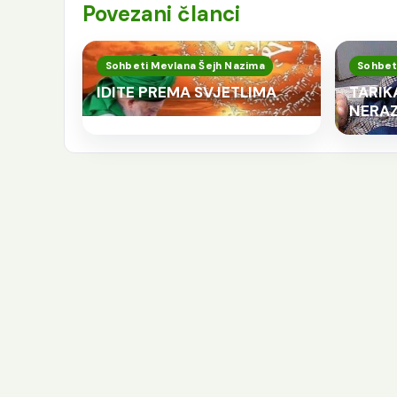
Povezani članci
Sohbeti Mevlana Šejh Nazima
Sohbet
IDITE PREMA SVJETLIMA
TARIKA
NERAZ
K
p
j
e
Še
Ra
Al
pu
sv
se
Nj
od
i [