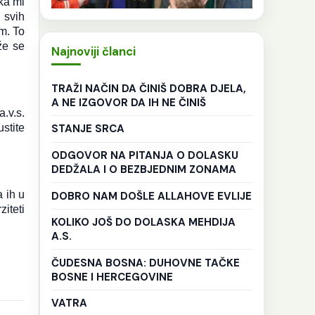
ka mi
 svih
em. To
že se
Najnoviji članci
TRAŽI NAČIN DA ČINIŠ DOBRA DJELA,
A NE IZGOVOR DA IH NE ČINIŠ
.v.s.
STANJE SRCA
stite
ODGOVOR NA PITANJA O DOLASKU
DEDŽALA I O BEZBJEDNIM ZONAMA
 ih u
DOBRO NAM DOŠLE ALLAHOVE EVLIJE
iteti
KOLIKO JOŠ DO DOLASKA MEHDIJA
A.S.
ČUDESNA BOSNA: DUHOVNE TAČKE
BOSNE I HERCEGOVINE
VATRA