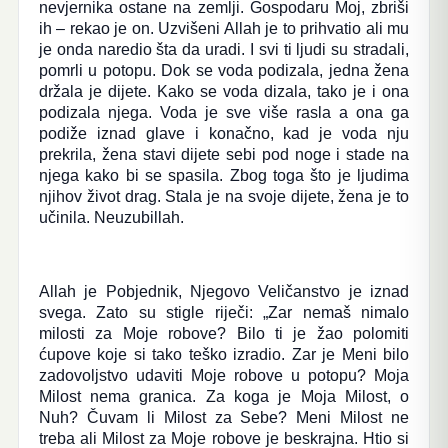
nevjernika ostane na zemlji. Gospodaru Moj, zbriši
ih – rekao je on. Uzvišeni Allah je to prihvatio ali mu
je onda naredio šta da uradi. I svi ti ljudi su stradali,
pomrli u potopu. Dok se voda podizala, jedna žena
držala je dijete. Kako se voda dizala, tako je i ona
podizala njega. Voda je sve više rasla a ona ga
podiže iznad glave i konačno, kad je voda nju
prekrila, žena stavi dijete sebi pod noge i stade na
njega kako bi se spasila. Zbog toga što je ljudima
njihov život drag. Stala je na svoje dijete, žena je to
učinila. Neuzubillah.
Allah je Pobjednik, Njegovo Veličanstvo je iznad
svega. Zato su stigle riječi: „Zar nemaš nimalo
milosti za Moje robove? Bilo ti je žao polomiti
ćupove koje si tako teško izradio. Zar je Meni bilo
zadovoljstvo udaviti Moje robove u potopu? Moja
Milost nema granica. Za koga je Moja Milost, o
Nuh? Čuvam li Milost za Sebe? Meni Milost ne
treba ali Milost za Moje robove je beskrajna. Htio si