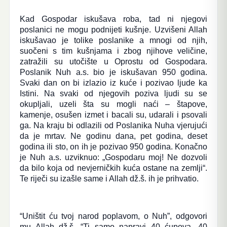
Kad Gospodar iskušava roba, tad ni njegovi
poslanici ne mogu podnijeti kušnje. Uzvišeni Allah
iskušavao je tolike poslanike a mnogi od njih,
suočeni s tim kušnjama i zbog njihove veličine,
zatražili su utočište u Oprostu od Gospodara.
Poslanik Nuh a.s. bio je iskušavan 950 godina.
Svaki dan on bi izlazio iz kuće i pozivao ljude ka
Istini. Na svaki od njegovih poziva ljudi su se
okupljali, uzeli šta su mogli naći – štapove,
kamenje, osušen izmet i bacali su, udarali i psovali
ga. Na kraju bi odlazili od Poslanika Nuha vjerujući
da je mrtav. Ne godinu dana, pet godina, deset
godina ili sto, on ih je pozivao 950 godina. Konačno
je Nuh a.s. uzviknuo: „Gospodaru moj! Ne dozvoli
da bilo koja od nevjerničkih kuća ostane na zemlji“.
Te riječi su izašle same i Allah dž.š. ih je prihvatio.
“Uništit ću tvoj narod poplavom, o Nuh”, odgovori
mu Allah dž.š. “Ti samo napravi 40 ćupova, 40