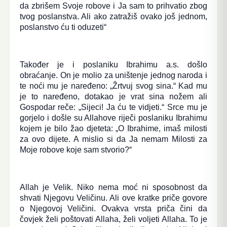
da zbrišem Svoje robove i Ja sam to prihvatio zbog
tvog poslanstva. Ali ako zatražiš ovako još jednom,
poslanstvo ću ti oduzeti“
Također je i poslaniku Ibrahimu a.s. došlo
obraćanje. On je molio za uništenje jednog naroda i
te noći mu je naređeno: „Žrtvuj svog sina.“ Kad mu
je to naređeno, dotakao je vrat sina nožem ali
Gospodar reče: „Sijeci! Ja ću te vidjeti.“ Srce mu je
gorjelo i došle su Allahove riječi poslaniku Ibrahimu
kojem je bilo žao djeteta: „O Ibrahime, imaš milosti
za ovo dijete. A mislio si da Ja nemam Milosti za
Moje robove koje sam stvorio?“
Allah je Velik. Niko nema moć ni sposobnost da
shvati Njegovu Veličinu. Ali ove kratke priče govore
o Njegovoj Veličini. Ovakva vrsta priča čini da
čovjek želi poštovati Allaha, želi voljeti Allaha. To je