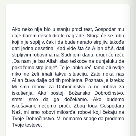
Ako neko nije bio u stanju proći test, Gospodar mu
daje barem deseti dio te nagrade. Stoga će se robu
koji nije strpljiv, čak i da bude nerado strpljiv, takođe
dati jedna desetina. Kad vide šta će Allah dž.š. dati
strpljivim robovima na Sudnjem danu, drugi će reći:
„Da nam je bar Allah slao teškoće na dunjaluku da
pokažemo strpljenje“. To je lahko reći tamo ali ovdje
niko ne želi imati takvu situaciju. Zato neka nas
Allah čuva dalje od tih problema. Poznata je izreka:
Mi smo robovi za Dobročinstvo a ne robovi za
iskušenja. Ako postoji Božansko Dobročinstvo,
sretni smo da ga dočekamo. Ako budemo
iskušavani, nećemo proći. Zbog toga Gospodaru
Naš, mi smo robovi milosrđa, robovi koji čekaju na
Tvoje Dobročinstvo. Mi nemamo snage da prođemo
Tvoje testove.