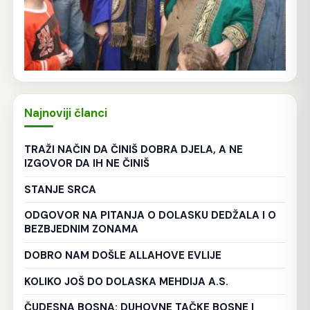
Najnoviji članci
TRAŽI NAČIN DA ČINIŠ DOBRA DJELA, A NE
IZGOVOR DA IH NE ČINIŠ
STANJE SRCA
ODGOVOR NA PITANJA O DOLASKU DEDŽALA I O
BEZBJEDNIM ZONAMA
DOBRO NAM DOŠLE ALLAHOVE EVLIJE
KOLIKO JOŠ DO DOLASKA MEHDIJA A.S.
ČUDESNA BOSNA: DUHOVNE TAČKE BOSNE I