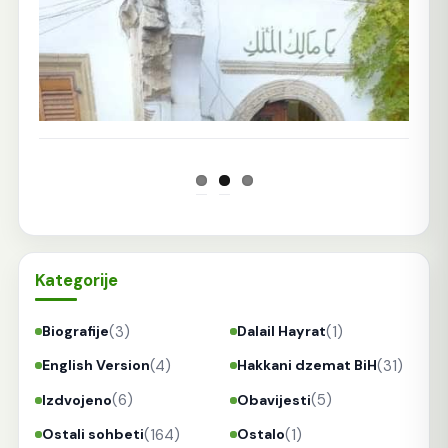
Prethodna
Sljedeća
Kategorije
(3)
(1)
Biografije
Dalail Hayrat
(4)
(31)
English Version
Hakkani dzemat BiH
(6)
(5)
Izdvojeno
Obavijesti
(164)
(1)
Ostali sohbeti
Ostalo