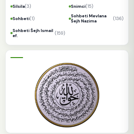
(3)
(15)
Silsila
Snimci
Sohbeti Mevlana
(1)
(136)
Sohbeti
Šejh Nazima
Sohbeti Šejh Ismail
(159)
ef.