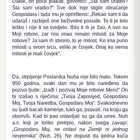
Dakle, on poče plakati, govoreći: „Šta sam uradio?
Šta sam uradio?“ Sve dok nije stiglo obraćanje
Gospodara i tada mu je oprošteno: „Rekao sam ti da
udaraš i razbiješ one beživotne posude. To ti je bilo
teško i nije ti se svidjelo. Bilo ti ih je žao. A ovo su
Moji robovi, zar nisi imao nimalo milosti za Moje
robove? Ja sam ih stvorio, to je milost. Ko ima puno
milosti u svom srcu, veliki je čovjek. Onaj ko nema
milosti je mali čovjek“.
Da, strpljenje Poslanika Nuha nije bilo malo. Tokom
950 godina, svaki dan mu je bilo naređeno da
poziva ljude: „Izađi i pozivaj Moje robove Meni!“ On
bi izašao s riječima: „Tvoja Zapovijed, Gospodaru
Moj, Tvoja Naredba, Gospodaru Moj“. Svakodnevno
su ljudi bacali kamenje, tukli ga, psovali, na kraju ga
oborivši. Kad bi pao ostavljali su ga da umre. Nuh
a.s. koji je toliko pretrpio, nakon svega zavapi:
„Gospodaru Moj, ne ostavi na Zemlji ni jednog
nevjernika”
(Nuh, 26). Ne dopusti da ijedna kuća