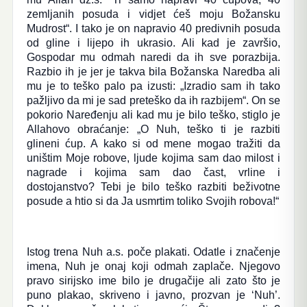
zemljanih posuda i vidjet ćeš moju Božansku
Mudrost“. I tako je on napravio 40 predivnih posuda
od gline i lijepo ih ukrasio. Ali kad je završio,
Gospodar mu odmah naredi da ih sve porazbija.
Razbio ih je jer je takva bila Božanska Naredba ali
mu je to teško palo pa izusti: „Izradio sam ih tako
pažljivo da mi je sad preteško da ih razbijem“. On se
pokorio Naređenju ali kad mu je bilo teško, stiglo je
Allahovo obraćanje: „O Nuh, teško ti je razbiti
glineni ćup. A kako si od mene mogao tražiti da
uništim Moje robove, ljude kojima sam dao milost i
nagrade i kojima sam dao čast, vrline i
dostojanstvo? Tebi je bilo teško razbiti beživotne
posude a htio si da Ja usmrtim toliko Svojih robova!“
Istog trena Nuh a.s. poče plakati. Odatle i značenje
imena, Nuh je onaj koji odmah zaplače. Njegovo
pravo sirijsko ime bilo je drugačije ali zato što je
puno plakao, skriveno i javno, prozvan je ‘Nuh’.