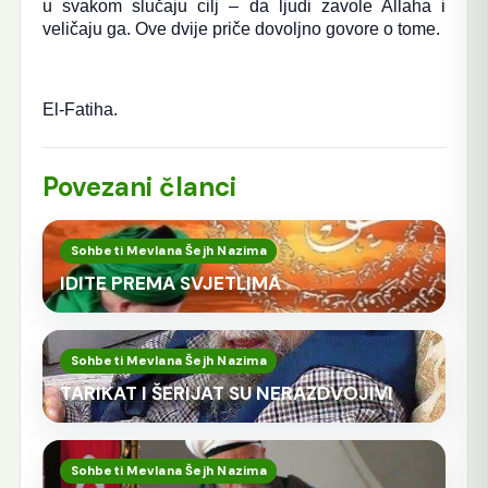
u svakom slučaju cilj – da ljudi zavole Allaha i
veličaju ga. Ove dvije priče dovoljno govore o tome.
El-Fatiha.
Povezani članci
Sohbeti Mevlana Šejh Nazima
IDITE PREMA SVJETLIMA
Sohbeti Mevlana Šejh Nazima
TARIKAT I ŠERIJAT SU NERAZDVOJIVI
Sohbeti Mevlana Šejh Nazima