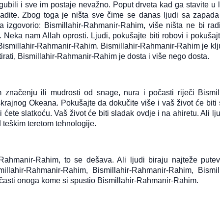
gubili i sve im postaje nevažno. Poput drveta kad ga stavite u 
dite. Zbog toga je ništa sve čime se danas ljudi sa zapada
zgovorio: Bismillahir-Rahmanir-Rahim, više ništa ne bi radi
 Neka nam Allah oprosti. Ljudi, pokušajte biti robovi i pokušajt
 Bismillahir-Rahmanir-Rahim. Bismillahir-Rahmanir-Rahim je klj
retirati, Bismillahir-Rahmanir-Rahim je dosta i više nego dosta.
ačenju ili mudrosti od snage, nura i počasti riječi Bismill
ajnog Okeana. Pokušajte da dokučite više i vaš život će biti s
 ćete slatkoću. Vaš život će biti sladak ovdje i na ahiretu. Ali lj
d teškim teretom tehnologije.
-Rahmanir-Rahim, to se dešava. Ali ljudi biraju najteže pute
illahir-Rahmanir-Rahim, Bismillahir-Rahmanir-Rahim, Bismill
asti onoga kome si spustio Bismillahir-Rahmanir-Rahim.