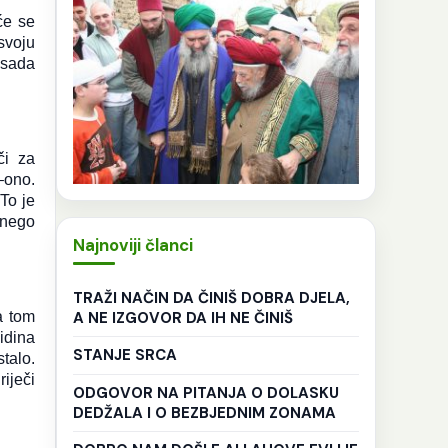
će se
 svoju
e sada
či za
–ono.
To je
 nego
Najnoviji članci
TRAŽI NAČIN DA ČINIŠ DOBRA DJELA,
A NE IZGOVOR DA IH NE ČINIŠ
a tom
idina
STANJE SRCA
talo.
iječi
ODGOVOR NA PITANJA O DOLASKU
DEDŽALA I O BEZBJEDNIM ZONAMA