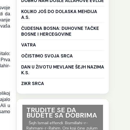
DOBRO NAM DOŠLE ALLAHOVE EVLIJE
svoje
KOLIKO JOŠ DO DOLASKA MEHDIJA
ti da
A.S.
vanje
 vaša
ČUDESNA BOSNA: DUHOVNE TAČKE
BOSNE I HERCEGOVINE
VATRA
talo:
OČISTIMO SVOJA SRCA
 Prva
ahir-
DAN U ŽIVOTU MEVLANE ŠEJH NAZIMA
K.S.
ZIKR SRCA
likoj
ajalo
Ali u
ri su
TRUDITE SE DA
Ko god 
 samo
BUDETE SA DOBRIMA
put tr
je to i
-r-
Šejh Ismail effendi. Bismillahi-r-
evlija.
og jela
Rahmani-r-Rahim. Oni koji čine zulum