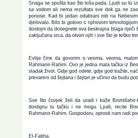
Snaga se spušta kao što kiša pada. Ljudi su to iz
sa vodom ali nema rezultata sve dok ga ne zasa
ponose. Kad bi jedan odabrani rob na Nebesima i
djelovalo. Bilo bi gotovo s njihovom tehnologijom.
dostojni da dosegnete ova beskrajna blaga riječi
zaključana srca, da otvori njih i sve što je teško t
Evlije čine da govorim o veoma, veoma, malom zn
Rahmanir-Rahim. Ovo je jedna mala tačka iz Beskr
sladak život. Gdje god odete, gdje god tražite, naći
prevareni od šejtana i šejtan je učinio da budu po
Sve što čovjek želi da uradi i kaže Bismillahir
dostignu tu tačku i ne mogu. Ljudi, recite Bism
Rahmanir-Rahim. Gospodaru, oprosti nam radi poč
El-Fatiha.