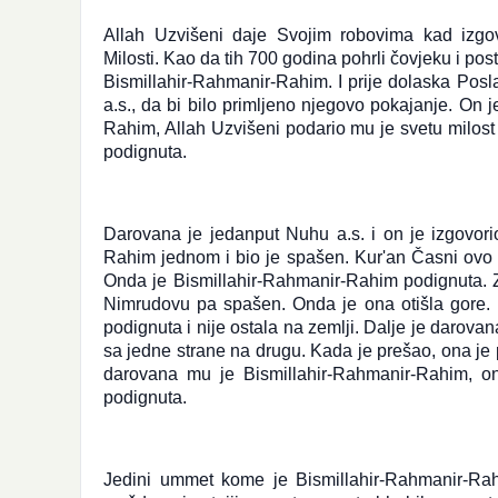
Še
Ra
Allah Uzvišeni daje Svojim robovima kad izgo
Al
Milosti. Kao da tih 700 godina pohrli čovjeku i pos
pu
Bismillahir-Rahmanir-Rahim. I prije dolaska Pos
sv
a.s., da bi bilo primljeno njegovo pokajanje. On 
se
Rahim, Allah Uzvišeni podario mu je svetu milost
Nj
od
podignuta.
i [
Darovana je jedanput Nuhu a.s. i on je izgovori
Rahim jednom i bio je spašen. Kur'an Časni ovo sp
Onda je Bismillahir-Rahmanir-Rahim podignuta. Za
Nimrudovu pa spašen. Onda je ona otišla gore. P
podignuta i nije ostala na zemlji. Dalje je daro
sa jedne strane na drugu. Kada je prešao, ona je 
darovana mu je Bismillahir-Rahmanir-Rahim, on 
podignuta.
Jedini ummet kome je Bismillahir-Rahmanir-Rah