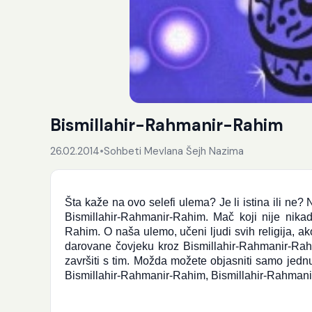
Bismillahir-Rahmanir-Rahim
26.02.2014
•
Sohbeti Mevlana Šejh Nazima
Šta kaže na ovo selefi ulema? Je li istina ili ne? N
Bismillahir-Rahmanir-Rahim. Mač koji nije nikad
Rahim. O naša ulemo, učeni ljudi svih religija, ako
darovane čovjeku kroz Bismillahir-Rahmanir-Rahi
završiti s tim. Možda možete objasniti samo jedn
Bismillahir-Rahmanir-Rahim, Bismillahir-Rahmani