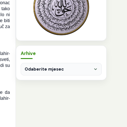
lonac
 tako
lo ni
e biti
uč za
Arhive
ahir-
veti,
Arhive
udi su
ve da
ahir-