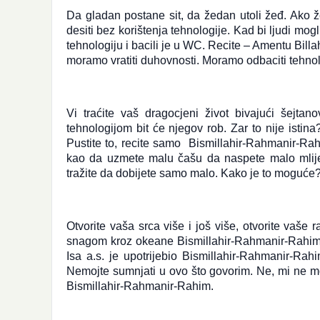
Da gladan postane sit, da žedan utoli žeđ. Ako že
desiti bez korištenja tehnologije. Kad bi ljudi mo
tehnologiju i bacili je u WC. Recite – Amentu Billa
moramo vratiti duhovnosti. Moramo odbaciti tehnolo
Vi traćite vaš dragocjeni život bivajući šejtan
tehnologijom bit će njegov rob. Zar to nije istin
Pustite to, recite samo Bismillahir-Rahmanir-Rah
kao da uzmete malu čašu da naspete malo mlije
tražite da dobijete samo malo. Kako je to moguće
Otvorite vaša srca više i još više, otvorite vaše
snagom kroz okeane Bismillahir-Rahmanir-Rahim. To
Isa a.s. je upotrijebio Bismillahir-Rahmanir-Rahi
Nemojte sumnjati u ovo što govorim. Ne, mi ne mo
Bismillahir-Rahmanir-Rahim.