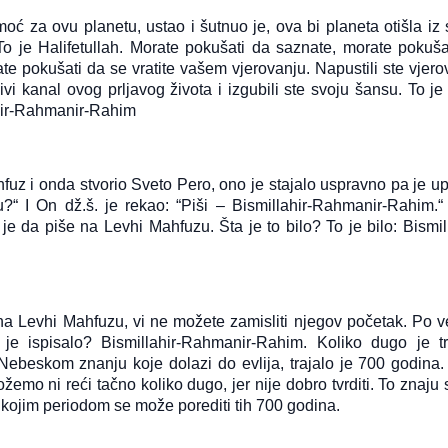
 za ovu planetu, ustao i šutnuo je, ova bi planeta otišla iz 
 To je Halifetullah. Morate pokušati da saznate, morate pokuša
ate pokušati da se vratite vašem vjerovanju. Napustili ste vjero
i kanal ovog prljavog života i izgubili ste svoju šansu. To je
ahir-Rahmanir-Rahim
fuz i onda stvorio Sveto Pero, ono je stajalo uspravno pa je upi
“ I On dž.š. je rekao: “Piši – Bismillahir-Rahmanir-Rahim.“
 da piše na Levhi Mahfuzu. Šta je to bilo? To je bilo: Bismill
a Levhi Mahfuzu, vi ne možete zamisliti njegov početak. Po ve
je ispisalo? Bismillahir-Rahmanir-Rahim. Koliko dugo je tr
ebeskom znanju koje dolazi do evlija, trajalo je 700 godina. 
o god slijedi Allahov
Kod svakog jela t
o ni reći tačno koliko dugo, jer nije dobro tvrditi. To znaju
ut treba da zna da
stvari važne
kojim periodom se može porediti tih 700 godina.
e to i put Allahovih
Šejh Ismail effendi. Bismillahi
vlija.
Rahmani-r-Rahim. Kod svak