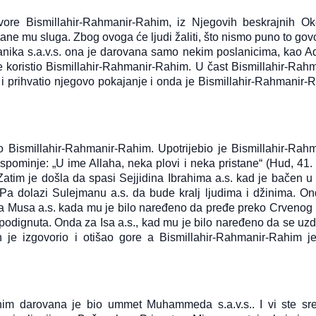
jh Ismail ef. Bismillahi-r-
tri su stvari važne Zikr Te
hmani-r-Rahim. Ko god slijedi
Šukur Kada se počinje jesti
vore Bismillahir-Rahmanir-Rahim, iz Njegovih beskrajnih O
lahov put treba da zna da je to i
se sa zikrom sa Bismilom. U 
tane mu sluga. Zbog ovoga će ljudi žaliti, što nismo puno to govo
t Allahovih evlija. Allah dž.š. putem
je potreban Tefekur – Razmišl
lanika s.a.v.s. ona je darovana samo nekim poslanicima, kao 
ojih evlija šalje svojim slugama,oni
Da razmišljamo koliko nam je
je koristio Bismillahir-Rahmanir-Rahim. U čast Bismillahir-Rahm
 hrane na Allahovom izvoru,piju sa
š. dao nimeta i da ta hrana 
 i prihvatio njegovo pokajanje i onda je Bismillahir-Rahmanir-
egovog duhovnog izvora. Ko god
nije […]
e na vrata jednog evlije,on je došao
…]
o Bismillahir-Rahmanir-Rahim. Upotrijebio je Bismillahir-Rahm
ominje: „U ime Allaha, neka plovi i neka pristane“ (Hud, 41. a
tim je došla da spasi Sejjidina Ibrahima a.s. kad je bačen u 
a dolazi Sulejmanu a.s. da bude kralj ljudima i džinima. On
vana Musa a.s. kada mu je bilo naređeno da pređe preko Crvenog
podignuta. Onda za Isa a.s., kad mu je bilo naređeno da se uzd
je izgovorio i otišao gore a Bismillahir-Rahmanir-Rahim je
im darovana je bio ummet Muhammeda s.a.v.s.. I vi ste sret