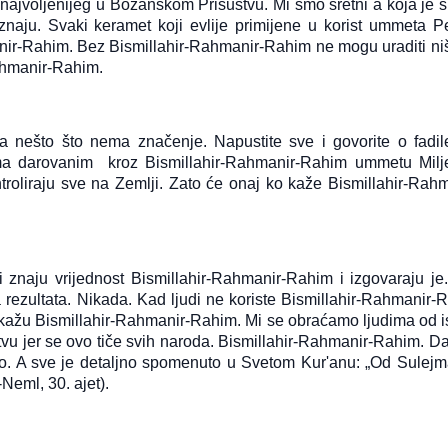
najvoljenijeg u Božanskom Prisustvu. Mi smo sretni a koja je 
 znaju. Svaki keramet koji evlije primijene u korist ummeta P
manir-Rahim. Bez Bismillahir-Rahmanir-Rahim ne mogu uraditi niš
Rahmanir-Rahim.
a nešto što nema značenje. Napustite sve i govorite o fadil
ima darovanim kroz Bismillahir-Rahmanir-Rahim ummetu Milj
troliraju sve na Zemlji. Zato će onaj ko kaže Bismillahir-Rahm
ji znaju vrijednost Bismillahir-Rahmanir-Rahim i izgovaraju je
rezultata. Nikada. Kad ljudi ne koriste Bismillahir-Rahmanir-
oji kažu Bismillahir-Rahmanir-Rahim. Mi se obraćamo ljudima od i
vu jer se ovo tiče svih naroda. Bismillahir-Rahmanir-Rahim. Da
ao. A sve je detaljno spomenuto u Svetom Kur'anu: „Od Sulejm
-Neml, 30. ajet).