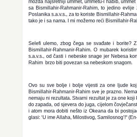
možda najsretniji ummet, ummetu-l habib, ummet 
sa Bismillahir-Rahmanir-Rahim, to jedino evlije
Poslanika s.a.v.s., za to koriste Bismillahir-Rah
tako je i sa nama. I mi možemo reći Bismillahir-
Selefi ulemo, zbog čega se svađate i borite? Z
Bismillahir-Rahmanir-Rahim. O mubarek korist
s.a.v.s., od časti i nebeske snage jer Nebesa kon
Rahim brzo biti povezan sa nebeskom snagom.
Ovo su sve bolje i bolje vijesti za one ljude ko
Bismillahir-Rahmanir-Rahim sve je prazno. Nema 
nemaju ni rezultata. Stvarni rezultat je za one k
do zapada, od sjevera do juga, cijelom čovječanst
i atom mora dobiti nešto iz Okeana da bi postoj
glasi: ‘U ime Allaha, Milostivog, Samilosnog’!“ (En