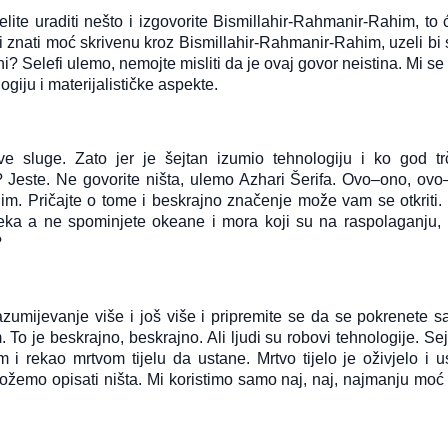
lite uraditi nešto i izgovorite Bismillahir-Rahmanir-Rahim, to 
gli znati moć skrivenu kroz Bismillahir-Rahmanir-Rahim, uzeli bi
hi? Selefi ulemo, nemojte misliti da je ovaj govor neistina. Mi s
giju i materijalističke aspekte.
ove sluge. Zato jer je šejtan izumio tehnologiju i ko god tr
a? Jeste. Ne govorite ništa, ulemo Azhari Šerifa. Ovo–ono, ovo­
im. Pričajte o tome i beskrajno značenje može vam se otkriti. 
ka a ne spominjete okeane i mora koji su na raspolaganju,
?
 razumijevanje više i još više i pripremite se da se pokrenete s
 je beskrajno, beskrajno. Ali ljudi su robovi tehnologije. Sej
m i rekao mrtvom tijelu da ustane. Mrtvo tijelo je oživjelo i us
žemo opisati ništa. Mi koristimo samo naj, naj, najmanju moć r