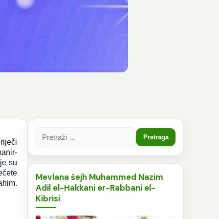
Pretraga:
riječi
anir-
oje su
ećete
Mevlana šejh Muhammed Nazim
ahim.
Adil el-Hakkani er-Rabbani el-
Kibrisi