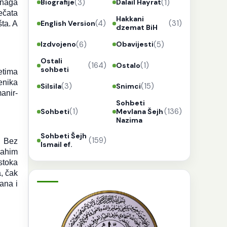
(3)
(1)
Biografije
Dalail Hayrat
snaga
ečata
Hakkani
(4)
(31)
English Version
ta. A
dzemat BiH
(6)
(5)
Izdvojeno
Obavijesti
Ostali
(164)
(1)
Ostalo
sohbeti
etima
enika
(3)
(15)
Silsila
Snimci
anir-
Sohbeti
(1)
(136)
Sohbeti
Mevlana Šejh
Nazima
Sohbeti Šejh
(159)
. Bez
Ismail ef.
Rahim
stoka
, čak
ana i