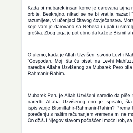
Kada bi mubarek insan kome je darovana tajna moć
orbite. Beskrajno, nikad se ne bi vratila nazad!
razumijete, vi učenjaci čitavog čovječanstva. Mor
koje vam je darovano sa Nebesa i upali u smrdljiv
greška. Zbog toga je potrebno da kažete Bismill
O ulemo, kada je Allah Uzvišeni stvorio Levhi Mah
“Gospodaru Moj, šta ću pisati na Levhi Mahfuzu?
naredba Allaha Uzvišenog za Mubarek Pero bila je
Rahmanir-Rahim.
Mubarek Peru je Allah Uzvišeni naredio da piše n
naredbi Allaha Uzvišenog ono je ispisalo, šta 
ispisivanje Bismillahir-Rahmanir-Rahim? Prema N
K
poređenju s našim računanjem vremena mi ne možem
p
On dž.š. i Njegov slavom počašćeni moćni rob, sa 
j
e