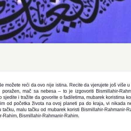
e možete reći da ovo nije istina. Recite da vjerujete još više u 
 poražen, mač sa nebesa – to je izgovoriti Bismillahir-Rahm
 sjedite i tražite da govorite o fadiletima, mubarek koristima k
m od početka života na ovoj planeti pa do kraja, vi nikada n
u tačku, malu tačku od mubarek koristi Bismillahir-Rahmanir-R
r-Rahim, Bismillahir-Rahmanir-Rahim.