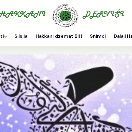
ti
Silsila
Hakkani dzemat BiH
Snimci
Dalail H