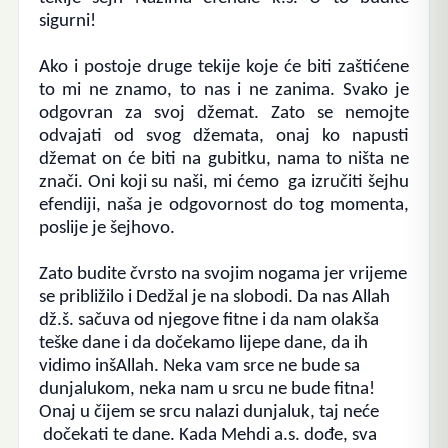
sigurni!
Ako i postoje druge tekije koje će biti zaštićene
to mi ne znamo, to nas i ne zanima. Svako je
odgovran za svoj džemat. Zato se nemojte
odvajati od svog džemata, onaj ko napusti
džemat on će biti na gubitku, nama to ništa ne
znači. Oni koji su naši, mi ćemo ga izručiti šejhu
efendiji, naša je odgovornost do tog momenta,
poslije je šejhovo.
Zato budite čvrsto na svojim nogama jer vrijeme
se približilo i Dedžal je na slobodi.
Da nas Allah
dž.š. sačuva od njegove fitne i da nam olakša
teške dane i da dočekamo lijepe dane, da ih
vidimo inšAllah.
Neka vam srce ne bude sa
dunjalukom, neka nam u srcu ne bude fitna!
Onaj u čijem se srcu nalazi dunjaluk, taj neće
dočekati te dane. Kada Mehdi a.s. dođe, sva