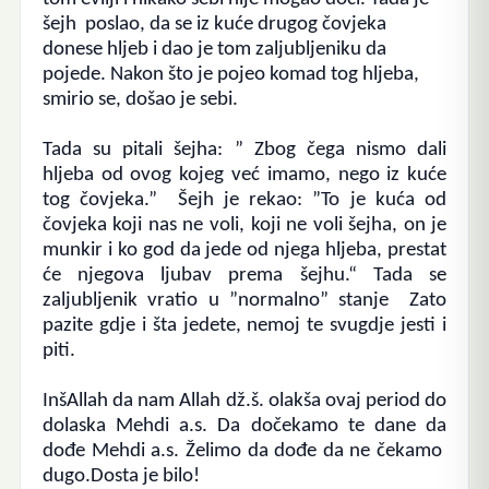
šejh poslao, da se iz kuće drugog čovjeka
donese hljeb i dao je tom zaljubljeniku da
pojede. Nakon što je pojeo komad tog hljeba,
smirio se, došao je sebi.
Tada su pitali šejha: ” Zbog čega nismo dali
hljeba od ovog kojeg već imamo, nego iz kuće
tog čovjeka.”
Šejh je rekao: ”To je kuća od
čovjeka koji nas ne voli, koji ne voli šejha, on je
munkir i ko god da jede od njega hljeba, prestat
će njegova ljubav prema šejhu.“
Tada se
zaljubljenik vratio u ”normalno” stanje
Zato
pazite gdje i šta jedete, nemoj te svugdje jesti i
piti.
InšAllah da nam Allah dž.š. olakša ovaj period do
dolaska Mehdi a.s.
Da dočekamo te dane da
dođe Mehdi a.s. Želimo da dođe da ne čekamo
dugo.
Dosta je bilo!