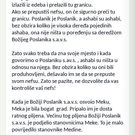
izlazili iz edeba i prelazili tu granicu.
Ako se prepustiš nefsu, on će sigurno preći tu
granicu. Poslanik je Poslanik, a ashabi su ashabi,
bez obzira koliko je visoka deređa pojedinih
ashaba, ona nije ništa u poređenju sa deredžom
Božijeg Poslanika s.a.v.s.
Zato svako treba da zna svoje mjesto i kada
govorimo o Poslaniku s.av.s. , ashabi su ništa u
odnosu na njega. Bez obzira koliko su oni bili
produhovljeni, dešavalo im se da se prepuste
svom nefsu. Zato se pazite, ne dozvolite da vas
kontroliše vaš nefs!
Kada je Božiji Poslanik s.a.v.s. osvoio Meku,
Meka je bila bogat grad.
Pripalo im je dosta
ratnog plijena. Većinu tog plijena Božiji Poslanik
s.a.v.s. je podjelio stanovnicima Meke. To je malo
povrijedilo stanovnike Medine.