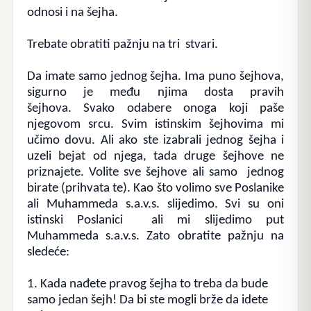
odnosi i na šejha.
Trebate obratiti pažnju na tri stvari.
Da imate samo jednog šejha. Ima puno šejhova,
sigurno je među njima dosta pravih
šejhova.
Svako odabere onoga koji paše
njegovom srcu.
Svim istinskim šejhovima mi
učimo dovu.
Ali ako ste izabrali jednog šejha i
uzeli bejat od njega, tada druge šejhove ne
priznajete. Volite sve šejhove ali samo jednog
birate (prihvata te). Kao što volimo sve Poslanike
ali Muhammeda s.a.v.s. slijedimo. Svi su oni
istinski Poslanici ali mi slijedimo put
Muhammeda s.a.v.s. Zato obratite pažnju na
sledeće:
1. Kada nađete pravog šejha to treba da bude
samo jedan šejh!
Da bi ste mogli brže da idete