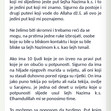
koji mi slijedimo jeste put šejha Nazima k.s. i to
je jedini put koji mi znamo. Sigurno da postoje i
drugi putevi koji vode do Allaha dž.š. ali ovo je
jedini put koji mi poznajemo.
Ne želimo biti skromni i trebamo reći da se
mogu, na prstima jedne ruke izbrojati, osobe
koje su bile u bliskom kontaktu i koje su bile
bliske sa šejh Nazimom k.s. kao šejh Ismail.
Ako ima 10 ljudi koje je on izveo na pravi put
koje je on obučio u potpunosti.
Sigurno da ima
na hiljade njegovih murida u svijetu, ali oni koji
su stasali duhovno pored njega su rijetki.
On ima
jako puno tekija po svijetu ali naša tekija, ovdje
u Sarajevu, je jedna od deset u svijetu koje u
potpunosti slijede usul šejh Nazima k.s.
Elhamdulillah mi se ponosimo time.
To možemo sa ponosom da tvrdimo. Put kojm