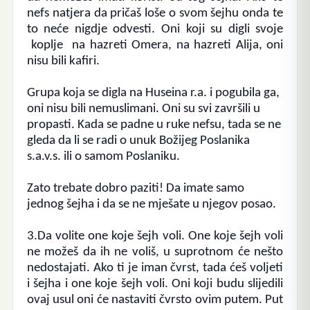
nefs natjera da pričaš loše o svom šejhu onda te
to neće nigdje odvesti. Oni koji su digli svoje
koplje na hazreti Omera, na hazreti Alija, oni
nisu bili kafiri.
Grupa koja se digla na Huseina r.a. i pogubila ga,
oni nisu bili nemuslimani. Oni su svi završili u
propasti.
Kada se padne u ruke nefsu, tada se ne
gleda da li se radi o unuk
Božijeg Poslanika
s.a.v.s. ili o samom Poslaniku.
Zato trebate dobro paziti! Da imate samo
jednog šejha i da se ne mješate u njegov posao.
3.Da volite one koje šejh voli. One koje šejh voli
ne možeš da ih ne voliš, u suprotnom će nešto
nedostajati. Ako ti je iman čvrst, tada ćeš voljeti
i šejha i one koje šejh voli. Oni koji budu slijedili
ovaj usul oni će nastaviti čvrsto ovim putem.
Put