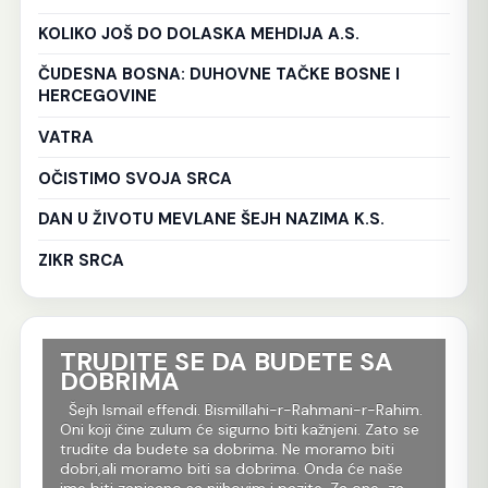
KOLIKO JOŠ DO DOLASKA MEHDIJA A.S.
ČUDESNA BOSNA: DUHOVNE TAČKE BOSNE I
HERCEGOVINE
VATRA
OČISTIMO SVOJA SRCA
DAN U ŽIVOTU MEVLANE ŠEJH NAZIMA K.S.
ZIKR SRCA
TRUDITE SE DA BUDETE SA
Ko
DOBRIMA
tr
Al
im.
Šejh Ismail effendi. Bismillahi-r-Rahmani-r-Rahim.
r
Oni koji čine zulum će sigurno biti kažnjeni. Zato se
Še
m
trudite da budete sa dobrima. Ne moramo biti
Rah
dobri,ali moramo biti sa dobrima. Onda će naše
je 
 dž.
ime biti zapisano sa njihovim i pazite. Za one za
evl