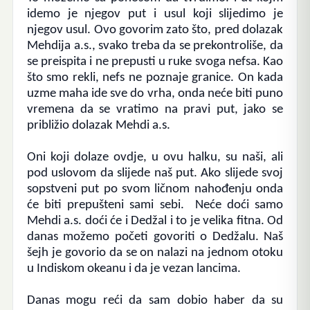
idemo je njegov put i usul koji slijedimo je
njegov usul.
Ovo govorim zato što, pred dolazak
Mehdija a.s., svako treba da se prekontroliše, da
se preispita i ne prepusti u ruke svoga nefsa. Kao
što smo rekli, nefs ne poznaje granice.
On kada
uzme maha ide sve do vrha, onda neće biti puno
vremena da se vratimo na pravi put, jako se
približio dolazak Mehdi a.s.
Oni koji dolaze ovdje, u ovu halku, su naši, ali
pod uslovom da slijede naš put. Ako slijede svoj
sopstveni put po svom ličnom nahođenju onda
će biti prepušteni sami sebi. Neće doći samo
Mehdi a.s. doći će i Dedžal i to je velika fitna.
Od
danas možemo početi govoriti o Dedžalu. Naš
šejh je govorio da se on nalazi na jednom otoku
u Indiskom okeanu i da je vezan lancima.
Danas mogu reći da sam dobio haber da su