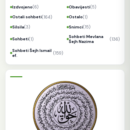
(6)
(5)
Izdvojeno
Obavijesti
(164)
(1)
Ostali sohbeti
Ostalo
(3)
(15)
Silsila
Snimci
Sohbeti Mevlana
(1)
(136)
Sohbeti
Šejh Nazima
Sohbeti Šejh Ismail
(159)
ef.