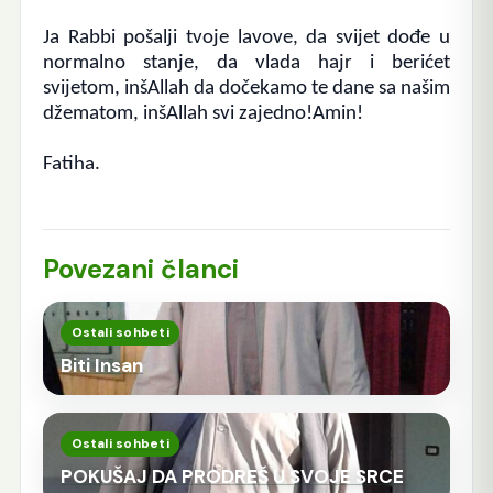
Ja Rabbi pošalji tvoje lavove, da svijet dođe u
normalno stanje, da vlada hajr i berićet
svijetom, inšAllah da dočekamo te dane sa našim
džematom, inšAllah svi zajedno!Amin!
Fatiha.
Povezani članci
Ostali sohbeti
Biti Insan
Ostali sohbeti
POKUŠAJ DA PRODREŠ U SVOJE SRCE