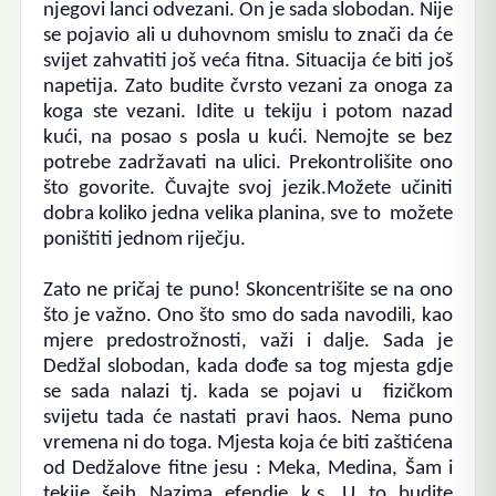
njegovi lanci odvezani. On je sada slobodan. Nije
se pojavio ali u duhovnom smislu to znači da će
svijet zahvatiti još veća fitna. Situacija će biti još
napetija. Zato budite čvrsto vezani za onoga za
koga ste vezani. Idite u tekiju i potom nazad
kući, na posao s posla u kući. Nemojte se bez
potrebe zadržavati na ulici. Prekontrolišite ono
što govorite. Čuvajte svoj jezik.Možete učiniti
dobra koliko jedna velika planina, sve to možete
poništiti jednom riječju.
Zato ne pričaj te puno! Skoncentrišite se na ono
što je važno. Ono što smo do sada navodili, kao
mjere predostrožnosti, važi i dalje. Sada je
Dedžal slobodan, kada dođe sa tog mjesta gdje
se sada nalazi tj. kada se pojavi u fizičkom
svijetu tada će nastati pravi haos. Nema puno
vremena ni do toga.
Mjesta koja će biti zaštićena
od Dedžalove fitne jesu : Meka, Medina, Šam i
tekije šejh Nazima efendie k
.s.
U to budite