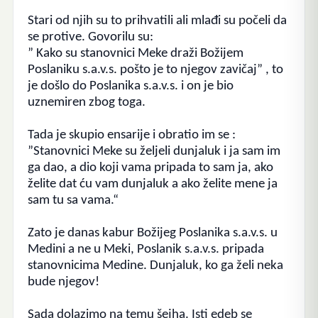
Stari od njih su to prihvatili ali mlađi su počeli da
se protive. Govorilu su:
” Kako su stanovnici Meke draži Božijem
Poslaniku s.a.v.s. pošto je to njegov zavičaj” , to
je došlo do Poslanika s.a.v.s. i on je bio
uznemiren zbog toga.
Tada je skupio ensarije i obratio im se :
”Stanovnici Meke su željeli dunjaluk i ja sam im
ga dao, a dio koji vama pripada to sam ja, ako
želite dat ću vam dunjaluk a ako želite mene ja
sam tu sa vama.“
Zato je danas kabur Božijeg Poslanika s.a.v.s. u
Medini a ne u Meki, Poslanik s.a.v.s. pripada
stanovnicima Medine. Dunjaluk, ko ga želi neka
bude njegov!
Sada dolazimo na temu šejha. Isti edeb se