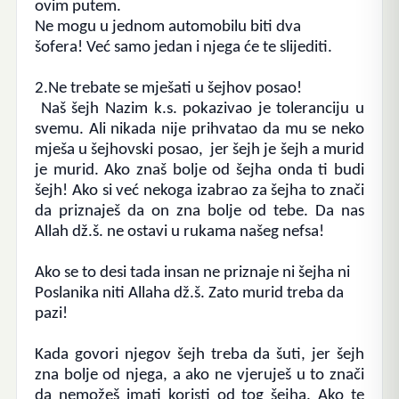
ovim putem.
Ne mogu u jednom automobilu biti dva
šofera!
Već samo jedan i njega će te slijediti.
2.
Ne trebate se mješati u šejhov posao!
Naš šejh Nazim k.s. pokazivao je toleranciju u
svemu. Ali nikada nije prihvatao da mu se neko
mješa u šejhovski posao, jer šejh je šejh a murid
je murid. Ako znaš bolje od šejha onda ti budi
šejh! Ako si već nekoga izabrao za šejha to znači
da priznaješ da on zna bolje od tebe.
Da nas
Allah dž.š. ne ostavi u rukama našeg nefsa!
Ako se to desi tada insan ne priznaje ni šejha ni
Poslanika niti Allaha dž.š.
Zato murid treba da
pazi!
Kada govori njegov šejh treba da šuti, jer šejh
zna bolje od njega, a ako ne vjeruješ u to znači
da nemožeš imati koristi od tog šejha. Ako te