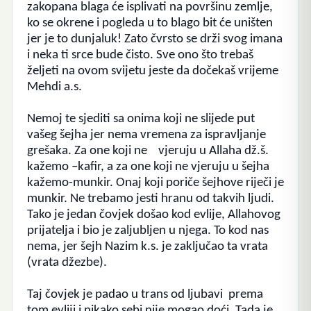
zakopana blaga će isplivati na površinu zemlje,
ko se okrene i pogleda u to blago bit će uništen
jer je to dunjaluk!
Zato čvrsto se drži svog imana
i neka ti srce bude čisto.
Sve ono što trebaš
željeti na ovom svijetu jeste da dočekaš vrijeme
Mehdi a.s.
Nemoj te sjediti sa onima koji ne slijede put
vašeg šejha jer nema vremena za ispravljanje
grešaka. Za one koji ne vjeruju u Allaha dž.š.
kažemo –kafir, a za one koji ne vjeruju u šejha
kažemo-munkir. Onaj koji poriče šejhove riječi je
munkir. Ne trebamo jesti hranu od takvih ljudi.
Tako je jedan čovjek došao kod evlije, Allahovog
prijatelja i bio je zaljubljen u njega. To kod nas
nema, jer šejh Nazim k.s. je zaključao ta vrata
(vrata džezbe).
Taj čovjek je padao u trans od ljubavi prema
tom evliji i nikako sebi nije mogao doći. Tada je