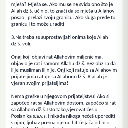
mješa?
Mješa se.
Ako mu se ne
sviđa ono što je
Allah dž.š. učinio, to znači da se mješa u Allahov
posao i prelazi svoju granicu.
Ako sluga pređe tu
granicu i to može uraditi
3.Ne treba se suprostavljati onima koje Allah
dž.š. voli.
Onaj koji objavi rat Allahovim miljenicima,
objavio je rat i samom Allahu dž.š.
Bez obzira da
li je musliman ili nije. Onj koji ratuje sa Allahovim
prijateljima ratuje sa Allahom dž.š.
A allah je
vjeran svojim prijateljima!
Nema greške u Njegovom prijateljstvu! Ako si
započeo rat sa Allahovim dostom, započeo si rat
sa Allahom dž.š. Isto tako,vjerovat ćeš u
Poslanika s.a.v.s. i nikada nikoga nećeš uporediti
s njim, ljubav prema njemu bit će jača od bilo