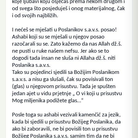
koje ljubavi koju osjećaš prema nekom drugom i
od svega što posjeduješ i onog materijalnog, čak
i od svojih najbližih.
I nećeš se mješati u Poslanikov s.a.v.s. posao!
Ashabi koji su se mješali u njegov posao
razočarali su se. Zato kažemo da nas Allah dž.š.
ne pusti u ruke našem nefsu. Jer ako se to
dogodi tada insan ne sluša ni Allaha dž.š. niti
Poslanika s.a.v.s.
Tako su pojedinci sjedili sa Božijim Poslanikom
s.a.v.s. a nisu ga slušali, čak su povisivali ton
(glas) u njegovom prisustvu. Tada je spušten
jedan ajet u vidu prjetnje „ O vi koji u prisustvu
Mog miljenika podižete glas…“
Posle toga su ashabi vezivali kamenčić za jezik,
kada bi sjedili u prisustvu Božijeg Poslanika, da
ako bi zaboravili, ne bi povisili ton u prisustvu
Božijeg Poslanika s.a.v.s. samim tim da ne bi