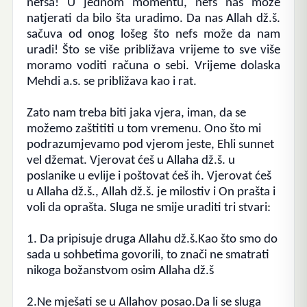
nefsa!
U jednom momentu, nefs nas može
natjerati da bilo šta uradimo.
Da nas Allah dž.š.
sačuva od onog lošeg što nefs može da nam
uradi!
Što se više približava vrijeme to sve više
moramo voditi računa o sebi.
Vrijeme dolaska
Mehdi a.s. se približava kao i rat.
Zato nam treba biti jaka vjera, iman, da se
možemo zaštititi u tom vremenu. Ono što mi
podrazumjevamo pod vjerom jeste, Ehli sunnet
vel džemat. Vjerovat ćeš u Allaha dž.š. u
poslanike u evlije i poštovat ćeš ih.
Vjerovat ćeš
u Allaha dž.š., Allah dž.š. je milostiv i On prašta i
voli da oprašta. Sluga ne smije uraditi tri stvari:
1.
Da pripisuje druga Allahu dž.š.
Kao što smo do
sada u sohbetima govorili, to znači ne smatrati
nikoga božanstvom osim Allaha dž.š
2.Ne mješati se u Allahov posao.Da li se sluga