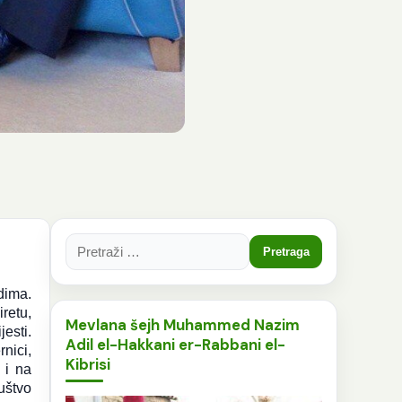
Pretraga:
dima.
iretu,
Mevlana šejh Muhammed Nazim
esti.
Adil el-Hakkani er-Rabbani el-
nici,
Kibrisi
 i na
uštvo