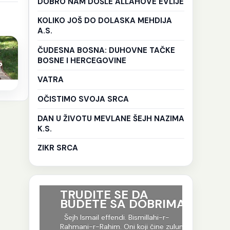
DOBRO NAM DOŠLE ALLAHOVE EVLIJE
KOLIKO JOŠ DO DOLASKA MEHDIJA
A.S.
ČUDESNA BOSNA: DUHOVNE TAČKE
BOSNE I HERCEGOVINE
?
VATRA
OČISTIMO SVOJA SRCA
DAN U ŽIVOTU MEVLANE ŠEJH NAZIMA
K.S.
ZIKR SRCA
ri su
TRUDITE SE DA
Ko god 
BUDETE SA DOBRIMA
put tr
je to i
-r-
Šejh Ismail effendi. Bismillahi-r-
evlija.
og jela
Rahmani-r-Rahim. Oni koji čine zulum