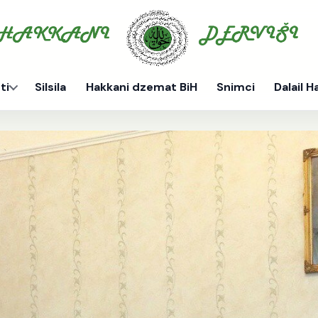
ti
Silsila
Hakkani dzemat BiH
Snimci
Dalail H