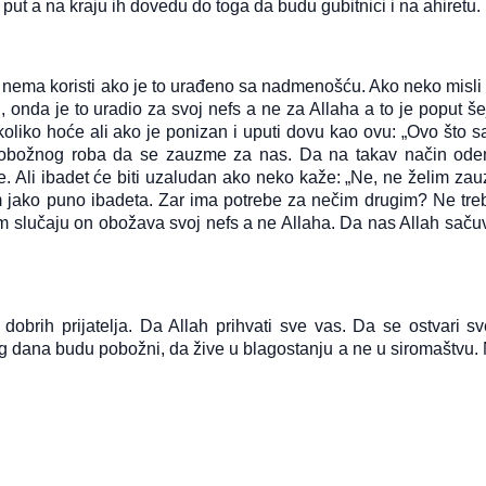
put a na kraju ih dovedu do toga da budu gubitnici i na ahiretu.
a nema koristi ako je to urađeno sa nadmenošću. Ako neko misli 
onda je to uradio za svoj nefs a ne za Allaha a to je poput še
 koliko hoće ali ako je ponizan i uputi dovu kao ovu: „Ovo što s
 pobožnog roba da se zauzme za nas. Da na takav način od
ve. Ali ibadet će biti uzaludan ako neko kaže: „Ne, ne želim zau
m jako puno ibadeta. Zar ima potrebe za nečim drugim? Ne tre
m slučaju on obožava svoj nefs a ne Allaha. Da nas Allah saču
obrih prijatelja. Da Allah prihvati sve vas. Da se ostvari sv
eg dana budu pobožni, da žive u blagostanju a ne u siromaštvu.