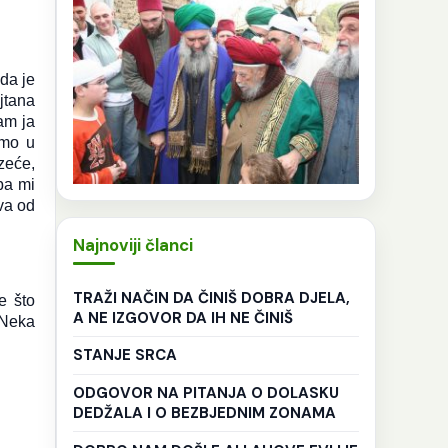
da je
jtana
am ja
emo u
zeće,
ba mi
va od
Najnoviji članci
TRAŽI NAČIN DA ČINIŠ DOBRA DJELA,
e što
A NE IZGOVOR DA IH NE ČINIŠ
 Neka
STANJE SRCA
ODGOVOR NA PITANJA O DOLASKU
DEDŽALA I O BEZBJEDNIM ZONAMA