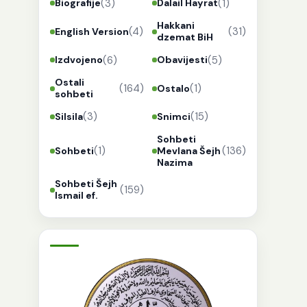
(3)
(1)
Biografije
Dalail Hayrat
Hakkani
(4)
(31)
English Version
dzemat BiH
(6)
(5)
Izdvojeno
Obavijesti
Ostali
(164)
(1)
Ostalo
sohbeti
(3)
(15)
Silsila
Snimci
Sohbeti
(1)
(136)
Sohbeti
Mevlana Šejh
Nazima
Sohbeti Šejh
(159)
Ismail ef.