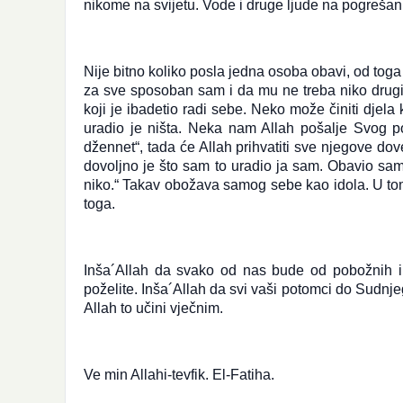
nikome na svijetu. Vode i druge ljude na pogrešan 
Nije bitno koliko posla jedna osoba obavi, od tog
za sve sposoban sam i da mu ne treba niko drugi, 
koji je ibadetio radi sebe. Neko može činiti djela
uradio je ništa. Neka nam Allah pošalje Svog
džennet“, tada će Allah prihvatiti sve njegove do
dovoljno je što sam to uradio ja sam. Obavio sa
niko.“ Takav obožava samog sebe kao idola. U to
toga.
Inša´Allah da svako od nas bude od pobožnih i d
poželite. Inša´Allah da svi vaši potomci do Sudnj
Allah to učini vječnim.
Ve min Allahi-tevfik. El-Fatiha.