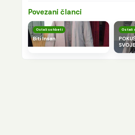
Povezani članci
Ostali sohbeti
Ostali 
Biti Insan
POKUŠ
SVOJE
K
p
j
e