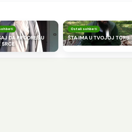
sohbeti
Ostali sohbeti
AJ DA PRODREŠ U
ŠTA IMA U TVOJOJ TORBI
 SRCE
o god slijedi Allahov
Kod svakog jela t
ut treba da zna da
stvari važne
e to i put Allahovih
Šejh Ismail effendi. Bismillahi
vlija.
Rahmani-r-Rahim. Kod svak