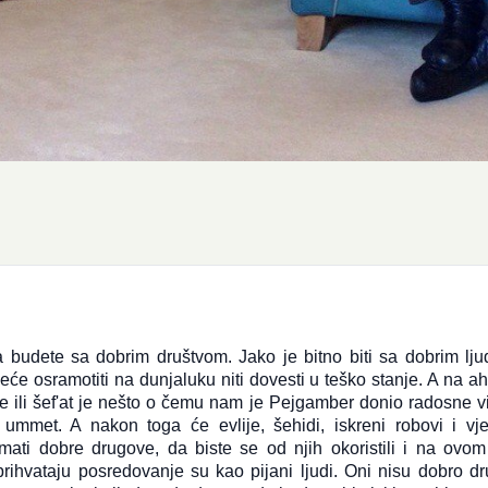
a budete sa dobrim društvom. Jako je bitno biti sa dobrim lju
neće osramotiti na dunjaluku niti dovesti u teško stanje. A na ah
e ili šef'at je nešto o čemu nam je Pejgamber donio radosne vij
met. A nakon toga će evlije, šehidi, iskreni robovi i vjer
mati dobre drugove, da biste se od njih okoristili i na ovom
ihvataju posredovanje su kao pijani ljudi. Oni nisu dobro dr