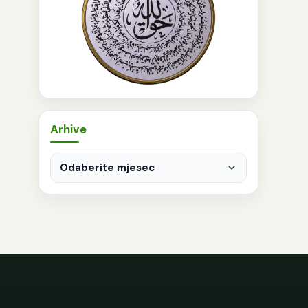
Arhive
Arhive