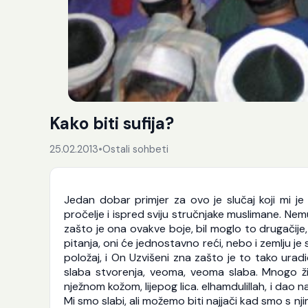
Kako biti sufija?
25.02.2013
•
Ostali sohbeti
Jedan dobar primjer za ovo je slučaj koji mi je
pročelje i ispred sviju stručnjake muslimane. Nem
zašto je ona ovakve boje, bil moglo to drugačije,
pitanja, oni će jednostavno reći, nebo i zemlju je
položaj, i On Uzvišeni zna zašto je to tako ura
slaba stvorenja, veoma, veoma slaba. Mnogo živo
nježnom kožom, lijepog lica. elhamdulillah, i d
Mi smo slabi, ali možemo biti najjači kad smo s 