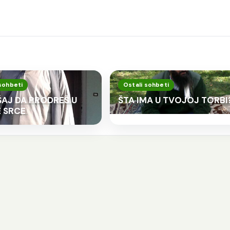
sohbeti
Ostali sohbeti
AJ DA PRODREŠ U
ŠTA IMA U TVOJOJ TORBI
 SRCE
o god slijedi Allahov
Kod svakog jela t
ut treba da zna da
stvari važne
e to i put Allahovih
Šejh Ismail effendi. Bismillahi
vlija.
Rahmani-r-Rahim. Kod svak