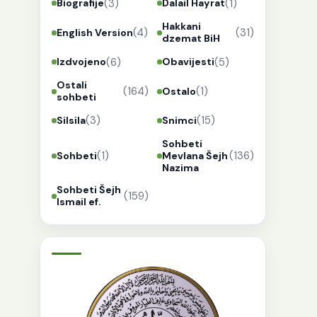
(3)
(1)
Biografije
Dalail Hayrat
Hakkani
(4)
(31)
English Version
dzemat BiH
(6)
(5)
Izdvojeno
Obavijesti
Ostali
(164)
(1)
Ostalo
sohbeti
(3)
(15)
Silsila
Snimci
Sohbeti
(1)
(136)
Sohbeti
Mevlana Šejh
Nazima
Sohbeti Šejh
(159)
Ismail ef.