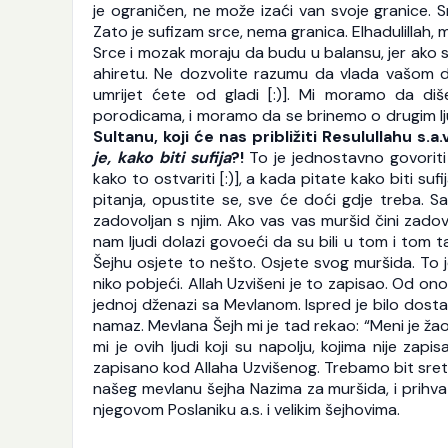
je ograničen, ne može izaći van svoje granice. 
Zato je sufizam srce, nema granica. Elhadulillah
Srce i mozak moraju da budu u balansu, jer ako su
ahiretu. Ne dozvolite razumu da vlada vašom du
umrijet ćete od gladi [:)]. Mi moramo da 
porodicama, i moramo da se brinemo o drugim lj
Sultanu, koji će nas približiti Resulullahu s.a.
je, kako biti sufija
?!
To je jednostavno govoriti [
kako to ostvariti [:)], a kada pitate kako biti su
pitanja, opustite se, sve će doći gdje treba. S
zadovoljan s njim. Ako vas vas muršid čini zado
nam ljudi dolazi govoeći da su bili u tom i tom t
Šejhu osjete to nešto. Osjete svog muršida. To 
niko pobjeći. Allah Uzvišeni je to zapisao. Od on
jednoj dženazi sa Mevlanom. Ispred je bilo dosta 
namaz. Mevlana Šejh mi je tad rekao: “Meni je žao o
mi je ovih ljudi koji su napolju, kojima nije za
zapisano kod Allaha Uzvišenog. Trebamo bit sret
našeg mevlanu šejha Nazima za muršida, i prihvat
njegovom Poslaniku a.s. i velikim šejhovima.