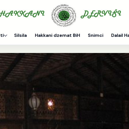
ti
Silsila
Hakkani dzemat BiH
Snimci
Dalail H