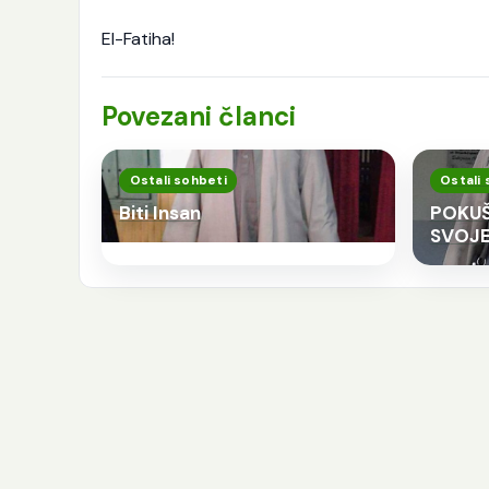
El-Fatiha!
Povezani članci
Ostali sohbeti
Ostali 
Biti Insan
POKUŠ
SVOJE
K
p
j
e