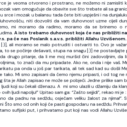
Srce je veoma otvoreno i prostrano, ne možemo ni zamisliti ko
, mozak vam omogućuje da obavite sve što trebate ali sa grani
 srce i mozak u balansu tada ćete biti uspješni i na dunjaluku
hovnošću, niti dozvoliti da vam duhovnost uzme cijeli dunj
dišemo, mi moramo da radimo, moramo da se brinemo o 
udima.
A isto trebamo duhovnost koja će nas približiti 
v.s. pa će nas Poslanik s.a.v.s. približiti Allahu Uzvišenom.
:)], ali moramo se malo potruditi i ostvariti to. Ovo je važan
fija, to se počinje dešavati, stupa na snagu [:)] ne postavljajt
ada drugo pitanje, da li me moj muršid čini zadovoljnim, da l
voljnima, to znači da mu pripadate. Ako ne, onda i nije vaš. 
arikatu pa onda u još par tarikata, ali tek sad kad su došli Me
je tako. Mi smo zapisani da ćemo njemu pripasti, i od tog ne
og šta je Allah zapisao ne može se pobjeći. Jedne prilike sam b
ljudi koji su čekali dženazu. A mi smo ulazili u džamiju da kla
vih ljudi napolju!” Upitao sam ga: “Zašto sejjidi”, rekao mi je 
pisano da padnu na sedždu, osjećam veliku žalost za njima!”. S
ni Što smo od onih koji će pasti gospodaru na sedždu. Prihv
amo sufijski put, i prihvatamo put koji nas vodi Allahu Uzviš