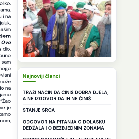
liko.
cama.
 i na
aluk,
našim
našem
Ovo
 dio,
e puno
i sam
Mnogo
vlani
Najnoviji članci
 može
io na
TRAŽI NAČIN DA ČINIŠ DOBRA DJELA,
njamo
A NE IZGOVOR DA IH NE ČINIŠ
: “Žao
ve je
STANJE SRCA
atamo
enom,
ODGOVOR NA PITANJA O DOLASKU
DEDŽALA I O BEZBJEDNIM ZONAMA