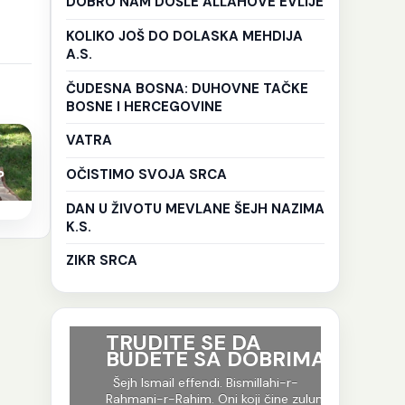
DOBRO NAM DOŠLE ALLAHOVE EVLIJE
KOLIKO JOŠ DO DOLASKA MEHDIJA
A.S.
ČUDESNA BOSNA: DUHOVNE TAČKE
BOSNE I HERCEGOVINE
VATRA
OČISTIMO SVOJA SRCA
?
DAN U ŽIVOTU MEVLANE ŠEJH NAZIMA
K.S.
ZIKR SRCA
ri su
TRUDITE SE DA
Ko god 
BUDETE SA DOBRIMA
put tr
je to i
-r-
Šejh Ismail effendi. Bismillahi-r-
evlija.
og jela
Rahmani-r-Rahim. Oni koji čine zulum