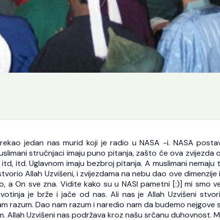
 rekao jedan nas murid koji je radio u NASA -i. NASA postav
uslimani stručnjaci imaju puno pitanja, zašto će ova zvijezda o
 itd, itd. Uglavnom imaju bezbroj pitanja. A muslimani nemaju 
 stvorio Allah Uzvišeni, i zvijezdama na nebu dao ove dimenzije 
dio, a On sve zna. Vidite kako su u NASI pametni [:)] mi smo 
tinja je brže i jače od nas. Ali nas je Allah Uzvišeni stvor
ao nam razum. Dao nam razum i naredio nam da budemo nejgove s
njim. Allah Uzvišeni nas podržava kroz našu srčanu duhovnost. 