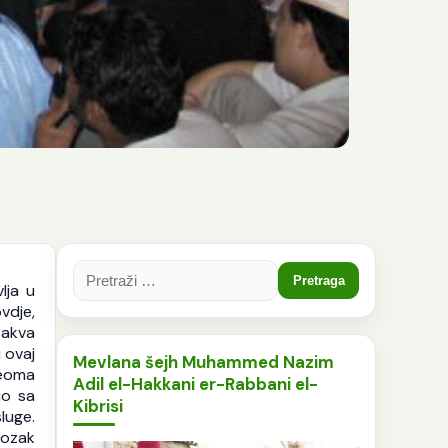
Pretraga:
lja u
vdje,
takva
i ovaj
Mevlana šejh Muhammed Nazim
veoma
Adil el-Hakkani er-Rabbani el-
io sa
Kibrisi
luge.
Mozak