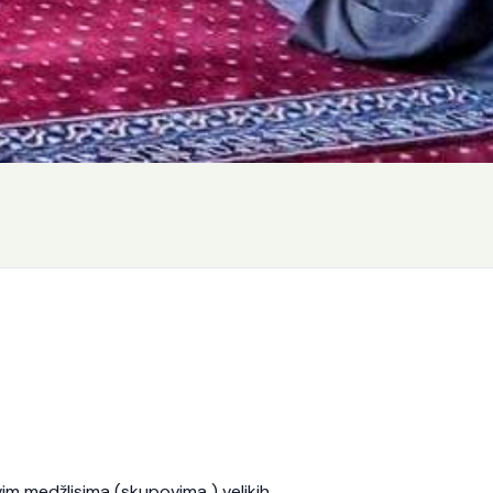
vim medžlisima (skupovima ) velikih