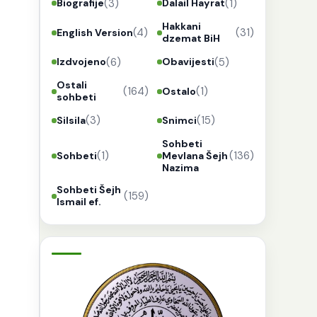
(3)
(1)
Biografije
Dalail Hayrat
Hakkani
(4)
(31)
English Version
dzemat BiH
(6)
(5)
Izdvojeno
Obavijesti
Ostali
(164)
(1)
Ostalo
sohbeti
(3)
(15)
Silsila
Snimci
Sohbeti
(1)
(136)
Sohbeti
Mevlana Šejh
Nazima
Sohbeti Šejh
(159)
Ismail ef.