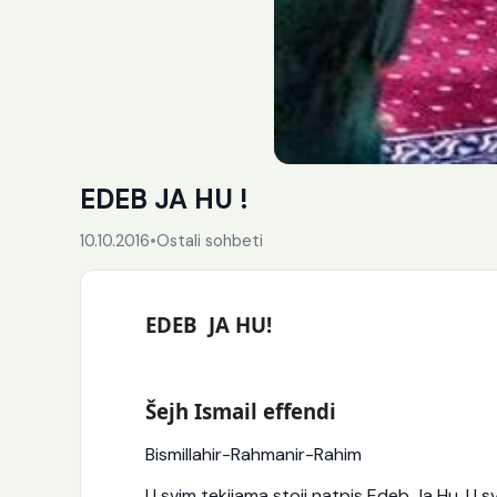
EDEB JA HU !
10.10.2016
•
Ostali sohbeti
EDEB JA HU!
Šejh Ismail effendi
Bismillahir-Rahmanir-Rahim
U svim tekijama stoji natpis Edeb Ja Hu. U s