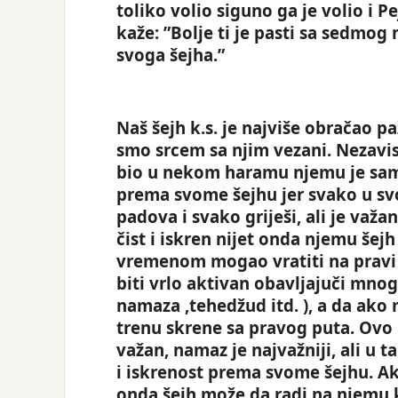
toliko volio siguno ga je volio i Pe
kaže: ”Bolje ti je pasti sa sedmog
svoga šejha.”
Naš šejh k.s. je najviše obračao pa
smo srcem sa njim vezani. Nezavis
bio u nekom haramu njemu je samo
prema svome šejhu jer svako u sv
padova i svako griješi, ali je važ
čist i iskren nijet onda njemu še
vremenom mogao vratiti na pravi 
biti vrlo aktivan obavljajuči mno
namaza ,tehedžud itd. ), a da ako 
trenu skrene sa pravog puta. Ovo 
važan, namaz je najvažniji, ali u t
i iskrenost prema svome šejhu. A
onda šejh može da radi na njemu 