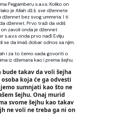
a Pejgamberu s.a.v.s. Koliko on
. Iako je Allah dž.š. sve džennete
u džennet bez svog ummeta. I ti
da džennet. Prvo traži da vidiš
 on zavoli onda je džennet
r s.a.v.s onda prvo nađi Evliju
rudi se da imaš dobar odnos sa njim.
lah i za to ćemo sada govoriti o
ima iz džemata kao i prema šejhu.
 bude takav da voli šejha
a osoba koja će ga odvesti
mijemo sumnjati kao što ne
ašem šejhu. Onaj murid
ema svome šejhu kao takav
h ne voli ne treba ga ni on
o god slijedi Allahov
Kod svakog jela t
ut treba da zna da
stvari važne
e to i put Allahovih
Šejh Ismail effendi. Bismillahi
vlija.
Rahmani-r-Rahim. Kod svak