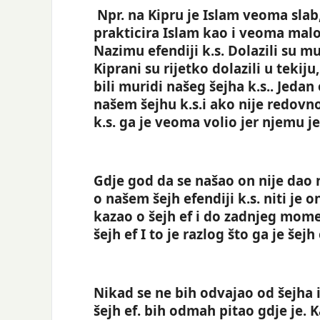
Še
Npr. na Kipru je Islam veoma sla
Ra
prakticira Islam kao i veoma malo
Al
pu
Nazimu efendiji k.s. Dolazili su mu 
sv
Kiprani su rijetko dolazili u tekij
se
bili muridi našeg šejha k.s.. Jedan
Nj
od
našem šejhu k.s.i ako nije redovn
i [
k.s. ga je veoma volio jer njemu je 
Gdje god da se našao on nije dao 
o našem šejh efendiji k.s. niti je 
kazao o šejh ef i do zadnjeg mome
šejh ef I to je razlog što ga je šejh
Nikad se ne bih odvajao od šejha 
šejh ef. bih odmah pitao gdje je. K