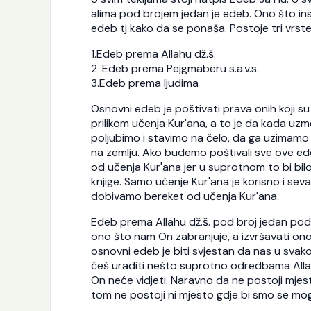
alima pod brojem jedan je edeb. Ono što in
edeb tj kako da se ponaša. Postoje tri vrst
1.Edeb prema Allahu dž.š.
2 .Edeb prema Pejgmaberu s.a.v.s.
3.Edeb prema ljudima
Osnovni edeb je poštivati prava onih koji su
prilikom učenja Kur'ana, a to je da kada uz
poljubimo i stavimo na čelo, da ga uzimam
na zemlju. Ako budemo poštivali sve ove edeb
od učenja Kur'ana jer u suprotnom to bi bilo 
knjige. Samo učenje Kur'ana je korisno i sev
dobivamo bereket od učenja Kur'ana.
Edeb prema Allahu dž.š. pod broj jedan podr
ono što nam On zabranjuje, a izvršavati on
osnovni edeb je biti svjestan da nas u svak
češ uraditi nešto suprotno odredbama Allaha
On neće vidjeti. Naravno da ne postoji mjes
tom ne postoji ni mjesto gdje bi smo se mogli