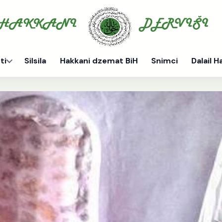
ti
Silsila
Hakkani dzemat BiH
Snimci
Dalail H