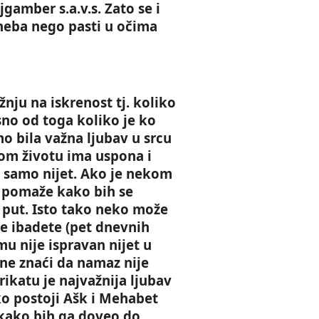
jgamber s.a.v.s. Zato se i
 neba nego pasti u očima
žnju na iskrenost tj. koliko
no od toga koliko je ko
 bila važna ljubav u srcu
om životu ima uspona i
an samo nijet. Ako je nekom
jh pomaže kako bih se
put. Isto tako neko može
ge ibadete (pet dnevnih
mu nije ispravan nijet u
ne znaći da namaz nije
arikatu je najvažnija ljubav
ko postoji Ašk i Mehabet
kako bih ga doveo do