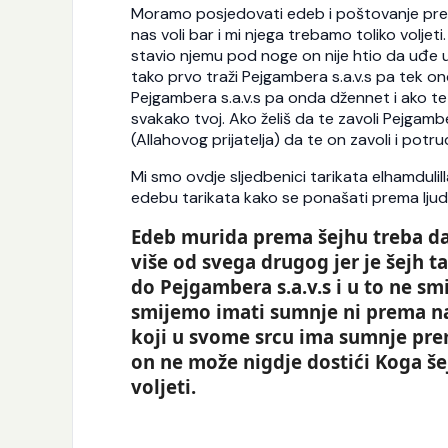
Moramo posjedovati edeb i poštovanje prem
nas voli bar i mi njega trebamo toliko voljeti
stavio njemu pod noge on nije htio da uđe 
tako prvo traži Pejgambera s.a.v.s pa tek on
Pejgambera s.a.v.s pa onda džennet i ako te
svakako tvoj. Ako želiš da te zavoli Pejgambe
(Allahovog prijatelja) da te on zavoli i pot
Mi smo ovdje sljedbenici tarikata elhamdulil
edebu tarikata kako se ponašati prema ljud
Edeb murida prema šejhu treba da
više od svega drugog jer je šejh t
do Pejgambera s.a.v.s i u to ne s
smijemo imati sumnje ni prema n
koji u svome srcu ima sumnje pr
on ne može nigdje dostići Koga šej
K
voljeti.
p
j
e