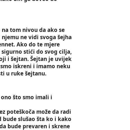
 na tom nivou da ako se
 njemu ne vidi svoga šejha
žennet. Ako do te mjere
sigurno stići do svog cilja,
i i šejtan. Šejtan je uvijek
nismo iskreni i imamo neku
i u ruke šejtanu.
 ono što smo imali i
 bez poteškoča može da radi
bude slušao šta ko i kako
da bude prevaren i skrene