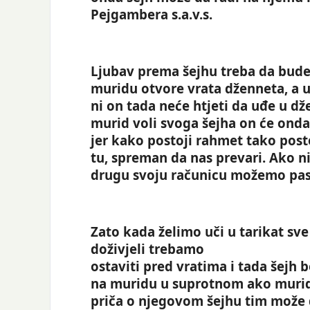
Pejgambera s.a.v.s.
Ljubav prema šejhu treba da bude
muridu otvore vrata dženneta, a u
ni on tada neće htjeti da uđe u d
murid voli svoga šejha on će onda 
jer kako postoji rahmet tako postoj
tu, spreman da nas prevari. Ako 
drugu svoju računicu možemo past
Zato kada želimo uči u tarikat sve
doživjeli trebamo
ostaviti pred vratima i tada šejh
na muridu u suprotnom ako murid 
priča o njegovom šejhu tim može 