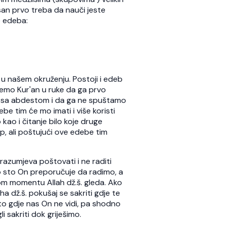
san prvo treba da nauči jeste
e edeba:
 u našem okruženju. Postoji i edeb
memo Kur'an u ruke da ga prvo
o sa abdestom i da ga ne spuštamo
e tim će mo imati i više koristi
kao i čitanje bilo koje druge
ap, ali poštujući ove edebe tim
azumjeva poštovati i ne raditi
o sto On preporučuje da radimo, a
om momentu Allah dž.š. gleda. Ako
 dž.š. pokušaj se sakriti gdje te
to gdje nas On ne vidi, pa shodno
 sakriti dok griješimo.