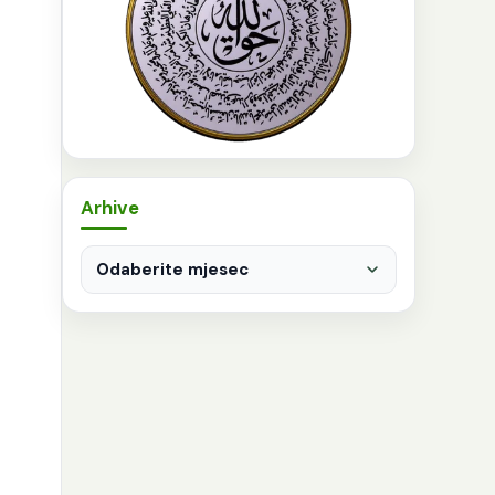
Arhive
Arhive