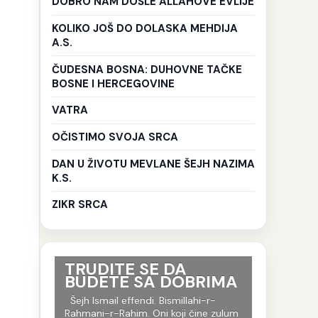
DOBRO NAM DOŠLE ALLAHOVE EVLIJE
KOLIKO JOŠ DO DOLASKA MEHDIJA
A.S.
ČUDESNA BOSNA: DUHOVNE TAČKE
BOSNE I HERCEGOVINE
VATRA
OČISTIMO SVOJA SRCA
DAN U ŽIVOTU MEVLANE ŠEJH NAZIMA
K.S.
ZIKR SRCA
ri su
TRUDITE SE DA
Ko god 
BUDETE SA DOBRIMA
put tr
je to i
-r-
Šejh Ismail effendi. Bismillahi-r-
evlija.
og jela
Rahmani-r-Rahim. Oni koji čine zulum