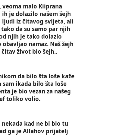
jh Ismail ef. Bismillahi-r-
tri su stvari važne Zikr Te
b, veoma malo Kiiprana
hmani-r-Rahim. Ko god slijedi
Šukur Kada se počinje jesti
 ih je dolazilo našem šejh
lahov put treba da zna da je to i
se sa zikrom sa Bismilom. U 
t Allahovih evlija. Allah dž.š. putem
je potreban Tefekur – Razmišl
ljudi iz čitavog svijeta, ali
ojih evlija šalje svojim slugama,oni
Da razmišljamo koliko nam je
u, tako da su samo par njih
 hrane na Allahovom izvoru,piju sa
š. dao nimeta i da ta hrana 
 od njih je tako dolazio
egovog duhovnog izvora. Ko god
nije […]
e na vrata jednog evlije,on je došao
o obavljao namaz. Naš šejh
…]
čitav život bio šejh..
nikom da bilo šta loše kaže
on sam ikada bilo šta loše
nta je bio vezan za našeg
 ef toliko volio.
i nekada kad ne bi bio tu
ad ga je Allahov prijatelj