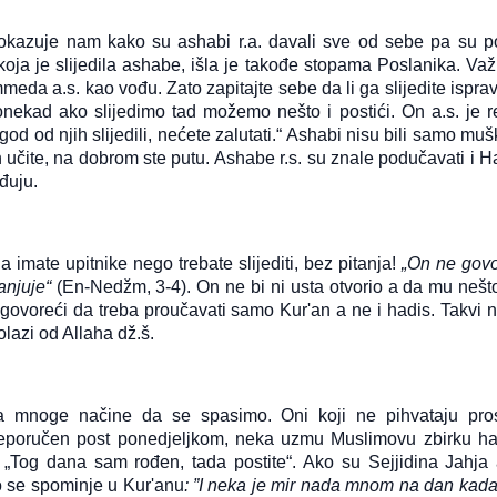
pokazuje nam kako su ashabi r.a. davali sve od sebe pa su po
a koja je slijedila ashabe, išla je takođe stopama Poslanika. Va
eda a.s. kao vođu. Zato zapitajte sebe da li ga slijedite isprav
onekad ako slijedimo tad možemo nešto i postići. On a.s. je r
od od njih slijedili, nećete zalutati.“ Ashabi nisu bili samo muš
ih učite, na dobrom ste putu. Ashabe r.s. su znale podučavati i H
rđuju.
mate upitnike nego trebate slijediti, bez pitanja!
„On ne govo
anjuje“
(En-Nedžm, 3-4). On ne bi ni usta otvorio a da mu nešto
 govoreći da treba proučavati samo Kur'an a ne i hadis. Takvi n
dolazi od Allaha dž.š.
a mnoge načine da se spasimo. Oni koji ne pihvataju pro
preporučen post ponedjeljkom, neka uzmu Muslimovu zbirku ha
 „Tog dana sam rođen, tada postite“. Ako su Sejjidina Jahja a
to se spominje u Kur'anu
: ”I neka je mir nada mnom na dan kad