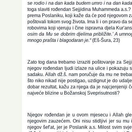
se rodio i na dan kada budem umro i na dan kada 
toga slaviti rođendan Sejjidina Muhammeda a.s.? M
prema Poslaniku, koji kaže da će pod njegovom za
poštovali tokom svog života. Ima li i on pravo da 
robovima koji vjeruju i čine ispravna djela Kur'a
osim da Mu se dobrim djelima približite.’ A umno
mnogo prašta i blagodaran je.“
(Eš-Šura, 23)
Zato tog dana trebamo izraziti poštovanje za Sej
njegov rođendan ljudi izlaze na ulice i pokazuju s
sadaku. Allah dž.š. nam poručuje da mu ne treba
što niko nikad nije postigao, uzdignut je do udalj
dobar rezultat, kažu za njega da je najcjenjeniji č
najveće blizine u Božanskoj Sveprisutnosti?
K
Njegov rođendan je u ovom mjesecu i Allah gled
p
j
njegovim zauzećem. Oni nisu stidljivi jer su mu i
e
njegov šef'at, jer je Poslanik a.s. Milost svim 