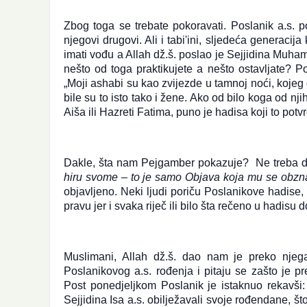
Zbog toga se trebate pokoravati. Poslanik a.s. 
njegovi drugovi. Ali i tabi'ini, sljedeća generacij
imati vođu a Allah dž.š. poslao je Sejjidina Muhamm
nešto od toga praktikujete a nešto ostavljate? P
„Moji ashabi su kao zvijezde u tamnoj noći, kojeg g
bile su to isto tako i žene. Ako od bilo koga od nj
Aiša ili Hazreti Fatima, puno je hadisa koji to potv
Dakle, šta nam Pejgamber pokazuje? Ne treba da i
hiru svome – to je samo Objava koja mu se obzn
objavljeno. Neki ljudi poriču Poslanikove hadise,
pravu jer i svaka riječ ili bilo šta rečeno u hadisu 
Muslimani, Allah dž.š. dao nam je preko njeg
Poslanikovog a.s. rođenja i pitaju se zašto je 
Post ponedjeljkom Poslanik je istaknuo rekavši:
Sejjidina Isa a.s. obilježavali svoje rođendane, š