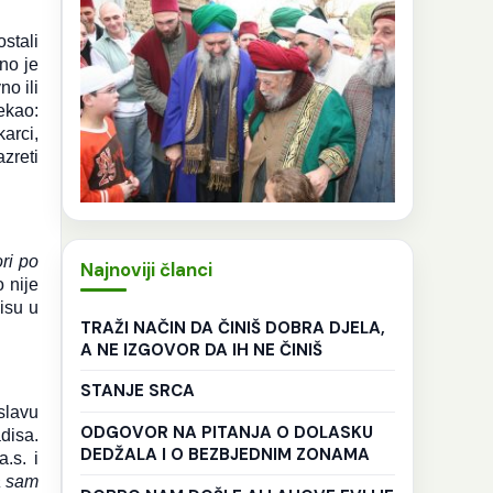
stali
žno je
no ili
ekao:
karci,
azreti
ri po
Najnoviji članci
 nije
isu u
TRAŽI NAČIN DA ČINIŠ DOBRA DJELA,
A NE IZGOVOR DA IH NE ČINIŠ
STANJE SRCA
slavu
ODGOVOR NA PITANJA O DOLASKU
disa.
DEDŽALA I O BEZBJEDNIM ZONAMA
.s. i
a sam