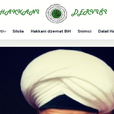
ti
Silsila
Hakkani dzemat BiH
Snimci
Dalail H