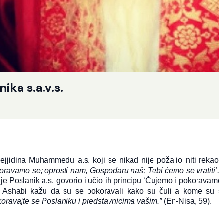
ika s.a.v.s.
jjidina Muhammedu a.s. koji se nikad nije požalio niti rekao 
koravamo se; oprosti nam, Gospodaru naš; Tebi ćemo se vratiti’
 je Poslanik a.s. govorio i učio ih principu ‘Čujemo i pokoravam
. Ashabi kažu da su se pokoravali kako su čuli a kome su 
okoravajte se Poslaniku i predstavnicima vašim.”
(En-Nisa, 59).