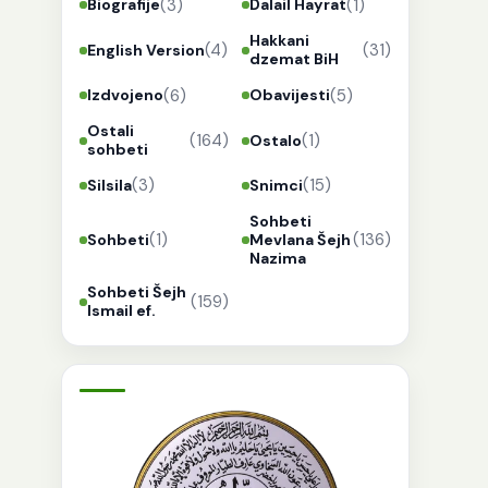
(3)
(1)
Biografije
Dalail Hayrat
Hakkani
(4)
(31)
English Version
dzemat BiH
(6)
(5)
Izdvojeno
Obavijesti
Ostali
(164)
(1)
Ostalo
sohbeti
(3)
(15)
Silsila
Snimci
Sohbeti
(1)
(136)
Sohbeti
Mevlana Šejh
Nazima
Sohbeti Šejh
(159)
Ismail ef.