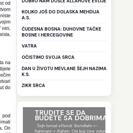
DOBRO NAM DOŠLE ALLAHOVE EVLIJE
st od
stvom
KOLIKO JOŠ DO DOLASKA MEHDIJA
niste
A.S.
Svojim
 vas,
ČUDESNA BOSNA: DUHOVNE TAČKE
ista,
BOSNE I HERCEGOVINE
VATRA
OČISTIMO SVOJA SRCA
ta na
DAN U ŽIVOTU MEVLANE ŠEJH NAZIMA
ijele
K.S.
nečim
stvari
ZIKR SRCA
nut do
ri su
TRUDITE SE DA
Ko god 
i pod
BUDETE SA DOBRIMA
put tr
je to i
imati
-r-
Šejh Ismail effendi. Bismillahi-r-
evlija.
a. On
og jela
Rahmani-r-Rahim. Oni koji čine zulum