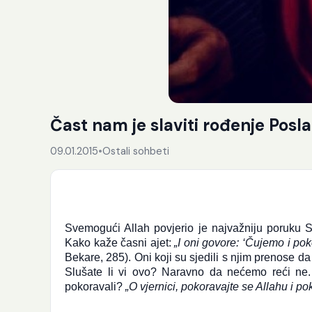
Čast nam je slaviti rođenje Poslan
09.01.2015
•
Ostali sohbeti
Svemogući Allah povjerio je najvažniju poruku Se
Kako kaže časni ajet:
„I oni govore: ‘Čujemo i po
Bekare, 285). Oni koji su sjedili s njim prenose da
Slušate li vi ovo? Naravno da nećemo reći ne
pokoravali?
„O vjernici, pokoravajte se Allahu i p