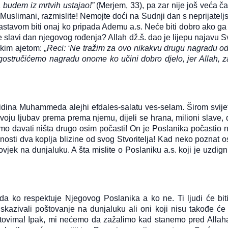
budem iz mrtvih ustajao!”
(Merjem, 33), pa zar nije još veća ča
uslimani, razmislite! Nemojte doći na Sudnji dan s neprijatelj
stavom biti onaj ko pripada Ademu a.s. Neće biti dobro ako ga 
se slavi dan njegovog rođenja? Allah dž.š. dao je lijepu najavu 
nskim ajetom:
„Reci: ‘Ne tražim za ovo nikakvu drugu nagradu od
gostručićemo nagradu onome ko učini dobro djelo, jer Allah, za
jidina Muhammeda alejhi efdales-salatu ves-selam. Širom svije
voju ljubav prema prema njemu, dijeli se hrana, milioni slave, d
mo davati ništa drugo osim počasti! On je Poslanika počastio 
enosti dva koplja blizine od svog Stvoritelja! Kad neko poznat o
ovjek na dunjaluku. A šta mislite o Poslaniku a.s. koji je uzdig
o god slijedi Allahov
Kod svakog jela t
a ko respektuje Njegovog Poslanika a ko ne. Ti ljudi će bit
ut treba da zna da
stvari važne
e to i put Allahovih
skazivali poštovanje na dunjaluku ali oni koji nisu takođe će 
Šejh Ismail effendi. Bismillahi
vlija.
svjetovima! Ipak, mi nećemo da zažalimo kad stanemo pred Allah
Rahmani-r-Rahim. Kod svak