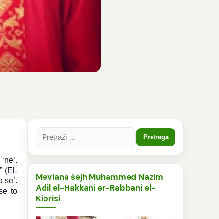
Pretraga:
‘ne’.
.
” (El-
Mevlana šejh Muhammed Nazim
o se’.
Adil el-Hakkani er-Rabbani el-
se to
Kibrisi