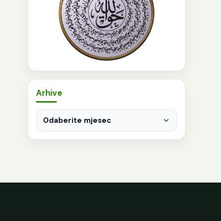
Arhive
Arhive